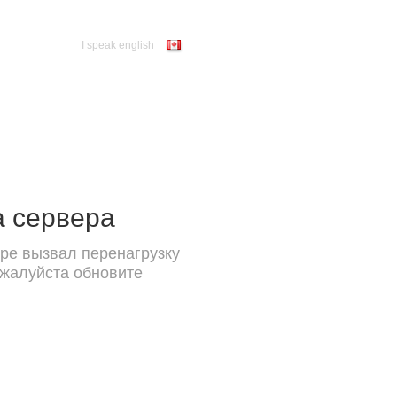
I speak english
а сервера
ре вызвал перенагрузку
ожалуйста обновите