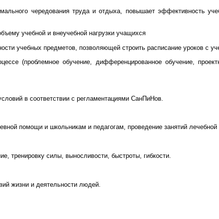
ормального чередования труда и отдыха, повышает эффективность уч
объему учебной и внеучебной нагрузки учащихся
ости учебных предметов, позволяющей строить расписание уроков с уч
цессе (проблемное обучение, дифференцированное обучение, проект
условий в соответствии с регламентациями СанПиНов.
евной помощи и школьникам и педагогам, проведение занятий лечебной 
е, тренировку силы, выносливости, быстроты, гибкости.
вий жизни и деятельности людей.