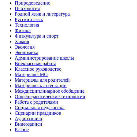
Природоведение
Психология
Родной язык и литература
Русский язык
Технология
Физика
Физкультура и спорт
Химия
Экология
Экономика
Администрирование школы
Внеклассная работа
Классное руководство
Материалы МО
Материалы для родителей
Материалы к аттестации
Междисциплинарное обобщение
Общепедагогические технологии
Работа с родителями
Социальная педагогика
Сценарии праздников
Аудиозаписи
Видеозаписи
Разное