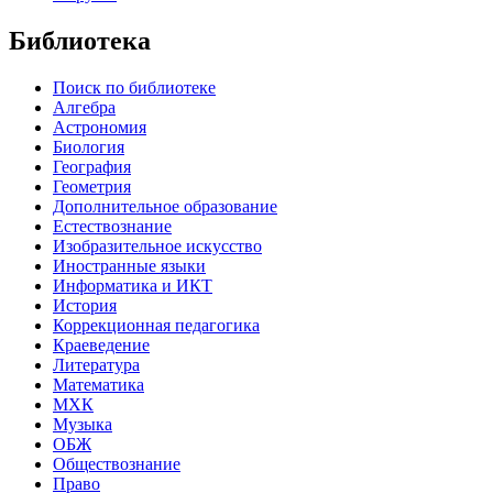
Библиотека
Поиск по библиотеке
Алгебра
Астрономия
Биология
География
Геометрия
Дополнительное образование
Естествознание
Изобразительное искусство
Иностранные языки
Информатика и ИКТ
История
Коррекционная педагогика
Краеведение
Литература
Математика
МХК
Музыка
ОБЖ
Обществознание
Право