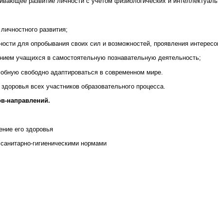
ивающее развитие личности с учетом физиологических и интеллектуаль
личностного развития;
ости для опробывания своих сил и возможностей, проявления интересов
ением учащихся в самостоятельную познавательную деятельность;
обную свободно адаптироваться в современном мире.
здоровья всех участников образовательного процесса.
ов-направлений.
ение его здоровья
 санитарно-гигиеническими нормами