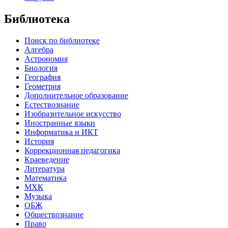
Библиотека
Поиск по библиотеке
Алгебра
Астрономия
Биология
География
Геометрия
Дополнительное образование
Естествознание
Изобразительное искусство
Иностранные языки
Информатика и ИКТ
История
Коррекционная педагогика
Краеведение
Литература
Математика
МХК
Музыка
ОБЖ
Обществознание
Право