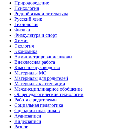
Природоведение
Психология
Родной язык и литература
Русский язык
Технология
Физика
Физкультура и спорт
Химия
Экология
Экономика
Администрирование школы
Внеклассная работа
Классное руководство
Материалы МО
Материалы для родителей
Материалы к аттестации
Междисциплинарное обобщение
Общепедагогические технологии
Работа с родителями
Социальная педагогика
Сценарии праздников
Аудиозаписи
Видеозаписи
Разное