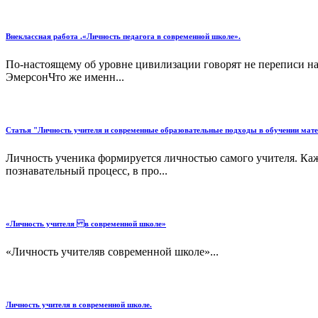
Внеклассная работа .«Личность педагога в современной школе».
По-настоящему об уровне цивилизации говорят не переписи насе
ЭмерсонЧто же именн...
Статья "Личность учителя и современные образовательные подходы в обучении мат
Личность ученика формируется личностью самого учителя. Каж
познавательный процесс, в про...
«Личность учителя в современной школе»
«Личность учителяв современной школе»...
Личность учителя в современной школе.