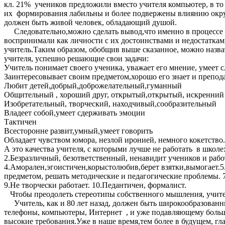
кл. 21% учеников предложили вместо учителя компьютер, в то в
их формирования лабильны и более подвержены влиянию окру
должен быть живой человек, обладающий душой.
Следовательно,можно сделать вывод,что именно в процессе об
воспринимали как личности с их достоинствами и недостаткам
учитель.Таким образом, обобщив выше сказанное, можно назвать
учителя, успешно решающие свои задачи:
Учитель понимает своего ученика, уважает его мнение, умеет 
Заинтересовывает своим предметом,хорошо его знает и препод
Любит детей,добрый,доброжелательный,гуманный
Общительный , хороший друг, открытый,открытый, искренний
Изобретательный, творческий, находчивый,сообразительный
Владеет собой,умеет сдерживать эмоции
Тактичен
Всесторонне развит,умный,умеет говорить
Обладает чувством юмора, незлой иронией, немного кокетство.
А это качества учителя, с которыми лучше не работать в школе
2.Безразличный, безответственный, ненавидит учеников и рабо
4.Аморален,эгоистичен,корыстолюбив,берет взятки,вымогает.5.
предметом, решать методические и педагогические проблемы. 7.Н
9.Не творчески работает. 10.Педантичен, формалист.
Чтобы преодолеть стереотипы собственного мышления, учите
Учитель, как и 80 лет назад, должен быть широкообразованны
телефоны, компьютеры, Интернет , и уже подавляющему больш
высокие требования.Уже в наше время,тем более в будущем, гла