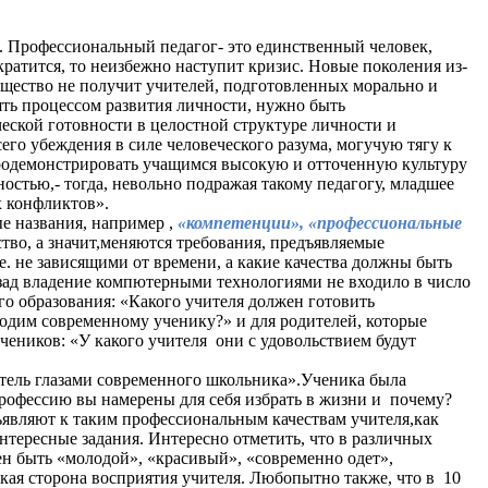
Профессиональный педагог- это единственный человек,
ратится, то неизбежно наступит кризис. Новые поколения из-
бщество не получит учителей, подготовленных морально и
ть процессом развития личности, нужно быть
еской готовности в целостной структуре личности и
его убеждения в силе человеческого разума, могучую тягу к
продемонстрировать учащимся высокую и отточенную культуру
стью,- тогда, невольно подражая такому педагогу, младшее
 конфликтов».
е названия, например ,
«компетенции», «профессиональные
ство, а значит,меняются требования, предъявляемые
е. не зависящими от времени, а какие качества должны быть
азад владение компютерными технологиями не входило в число
го образования: «Какого учителя должен готовить
ходим современному ученику?» и для родителей, которые
учеников: «У какого учителя они с удовольствием будут
тель глазами современного школьника».Ученика была
профессию вы намерены для себя избрать в жизни и почему?
являют к таким профессиональным качествам учителя,как
нтересные задания. Интересно отметить, что в различных
жен быть «молодой», «красивый», «современно одет»,
кая сторона восприятия учителя. Любопытно также, что в 10