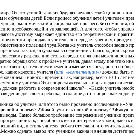
е.От его усилий зависит будущее человеческой цивилизации. 
 и обучением детей.Если процесс обучения детей учителем прек
ьтурный, экономический и социальный прогресс.Без сомнения, о
енно преобразующей и управляющей. А для того, чтобы управля
агога ,поэтому выражает единство его теоретической и практич
предмет ни преподавал учитель, он передает ученику, прежде вс
общественно полезный труд.Когда же учитель способен заодно 
пречным тактом,энтузиазма в соединении с благородной скромно
еловескому разрешению столь нередких в жизни межличностных
тно обращаются к проблеме учителя, давая этому понятию ины
естественно, с течением времени изменяется государство и обще
, какие качества учителя (
или «компетенции»)
должны быть т.
ребованием «нового» времени.Так, например, всего 10-15 лет н
временному учителю.Эти вопросы актуальны и для педагогическо
ь должен работать в современной школе?»; «Какой учитель необ
ведение для своего ребенка, а главное ,этот вопрос важен для 
ника об учителе, для этого было проведено исследование «Учи
 хороший и почему? 2)Какой учитель плохой и почему? 3)Какую 
выводы. Самое большое требование современные ученики предъ
прогрессивность, способность вести интересные уроки, давать и
внешний вид и стиль учителя, ребята отмечали, что учитель дол
Можно сделать вывод,что ученикам важна и внешняя ,эстетичес