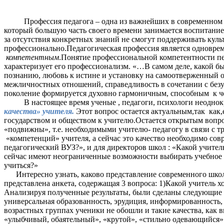
Профессия педагога – одна из важнейших в современном мир
который большую часть своего времени занимается воспитанием
за отсутствия конкретных знаний не смогут поддерживать кул
профессионально.Педагогическая профессия является одноврем
компетентным
.Понятие профессиональной компетентности пед
характеризует его профессионализм. «…В самом деле, какой бы 
познанию, любовь к истине и установку на самоотверженный 
межличностных отношений, справедливость в сочетании с безу
поколение формируется духовно гармоничным, способным к ч
В настоящее время ученые , педагоги, психологи неоднокра
качества» учителя.
Этот вопрос остается актуальным,так как,
государством и обществом к учителю.Остается открытым вопрос
«подвижны», т.е. необходимыми учителю- педагогу в связи с т
«компетенций» учителя, а сейчас это качество необходимо со
педагогический ВУЗ?», и для директоров школ : «Какой учител
сейчас имеют неограниченные возможности выбирать учебное за
учиться?»
Интересно узнать, каково представление современного школь
представлена анкета, содержащая 3 вопроса: 1)Какой учитель
Анализируя полученные результаты, были сделаны следующие 
универсальная образованность, эрудиция, информированность, 
возрастных группах ученики не обошли и такие качества, как 
«улыбчивый, обаятельный», «крутой», «стильно одевающийся».