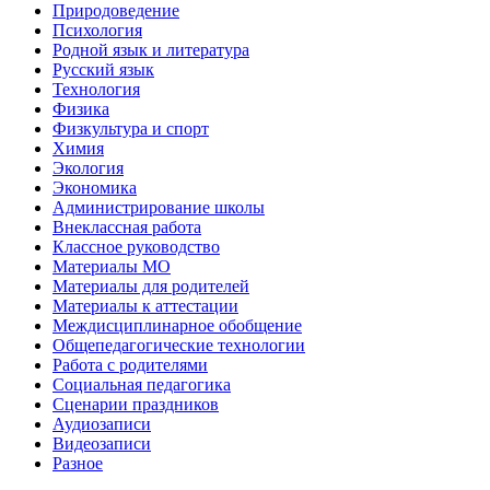
Природоведение
Психология
Родной язык и литература
Русский язык
Технология
Физика
Физкультура и спорт
Химия
Экология
Экономика
Администрирование школы
Внеклассная работа
Классное руководство
Материалы МО
Материалы для родителей
Материалы к аттестации
Междисциплинарное обобщение
Общепедагогические технологии
Работа с родителями
Социальная педагогика
Сценарии праздников
Аудиозаписи
Видеозаписи
Разное