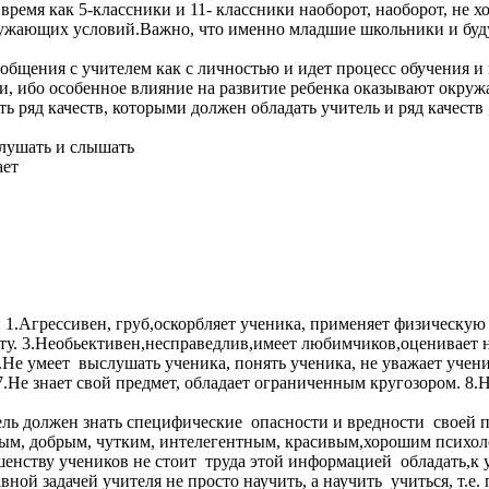
ремя как 5-классники и 11- классники наоборот, наоборот, не х
жающих условий.Важно, что именно младшие школьники и буду
щения с учителем как с личностью и идет процесс обучения и н
и, ибо особенное влияние на развитие ребенка оказывают окруж
 ряд качеств, которыми должен обладать учитель и ряд качеств 
слушать и слышать
ает
: 1.Агрессивен, груб,оскорбляет ученика, применяет физическую 
ту. 3.Необьективен,несправедлив,имеет любимчиков,оценивает н
Не умеет выслушать ученика, понять ученика, не уважает ученик
е знает свой предмет, обладает ограниченным кругозором. 8.Не у
ль должен знать специфические опасности и вредности своей 
м, добрым, чутким, интелегентным, красивым,хорошим психолог
енству учеников не стоит труда этой информацией обладать,к 
вной задачей учителя не просто научить, а научить учиться, т.е