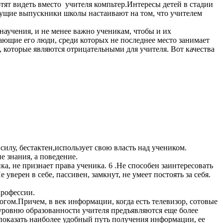
отят видеть вместо учителя компьтер.Интересы детей в стадии
щие выпускники школы настаивают на том, что учителем
аучения, и не менее важно ученикам, чтобы и их
ающие его люди, среди которых не последнее место занимает
, которые являются отрицательными для учителя. Вот качества
силу, бестактен,использует свою власть над учеником.
е знания, а поведение.
а, не признает права ученика. 6 .Не способен заинтересовать
верен в себе, пассивен, замкнут, не умеет постоять за себя.
профессии.
ом.Причем, в век информации, когда есть телевизор, сотовые
уровню образованности учителя предъявляются еще более
. показать наиболее удобный путь получения информации, ее