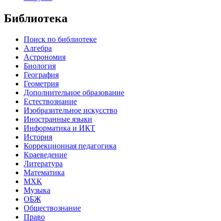
Библиотека
Поиск по библиотеке
Алгебра
Астрономия
Биология
География
Геометрия
Дополнительное образование
Естествознание
Изобразительное искусство
Иностранные языки
Информатика и ИКТ
История
Коррекционная педагогика
Краеведение
Литература
Математика
МХК
Музыка
ОБЖ
Обществознание
Право