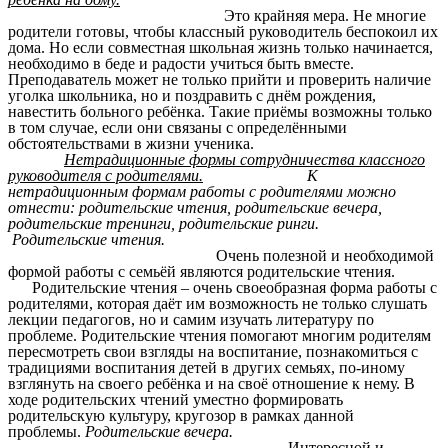
Это крайняя мера. Не многие
родители готовы, чтобы классный руководитель беспокоил их
дома. Но если совместная школьная жизнь только начинается,
необходимо в беде и радости учиться быть вместе.
Преподаватель может не только прийти и проверить наличие
уголка школьника, но и поздравить с днём рождения,
навестить больного ребёнка. Такие приёмы возможны только
в том случае, если они связаны с определёнными
обстоятельствами в жизни ученика.
Нетрадиционные формы сотрудничества классного
руководителя с родителями.
К
нетрадиционным формам работы с родителями можно
отнести: родительские чтения, родительские вечера,
родительские тренинги, родительские ринги.
Родительские чтения.
Очень полезной и необходимой
формой работы с семьёй являются родительские чтения.
Родительские чтения – очень своеобразная форма работы с
родителями, которая даёт им возможность не только слушать
лекции педагогов, но и самим изучать литературу по
проблеме.
Родительские чтения помогают многим родителям
пересмотреть свои взгляды на воспитание, познакомиться с
традициями воспитания детей в других семьях, по-иному
взглянуть на своего ребёнка и на своё отношение к нему. В
ходе родительских чтений уместно формировать
родительскую культуру, кругозор в рамках данной
проблемы.
Родительские вечера.
Интересной и