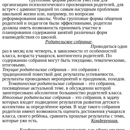
организации психологического просвещения родителей, для
встреч с администрацией по самым насущным проблемам
школьной жизни или, например, по вопросам
реформирования школы.
Чтобы групповые формы общения
родителей и педагогов были эффективными, родители
должны иметь возможность принимать участие в
планировании содержания занятий различных форм
взаимодействия со школой.
Родительское собрание
.
П
роводиться один
раз в месяц или четверть, в зависимости от особенностей
класса, возраста учащихся, контингента родителей. По
содержанию собрания могут быть текущими, тематическими,
итоговыми.
Текущие родительские собрания
– это собрания с
традиционной повесткой дня: результаты успеваемости,
результаты проводимых мероприятий и праздников, походов.
Тематические родительские собрания
– это собрания,
посвящённые актуальной теме, в обсуждении которой
заинтересовано абсолютное большинство родителей класса.
Итоговые родительские собрания
– это собрания, в задачу
которых входит подведение результатов развития детского
коллектива за определённое время. В ходе такого собрания
родители имеют возможность оценить достижения учащихся
класса, своего ребёнка, сравнить прошлые результаты с теми,
которые уже есть.
Конференция.
Конференции уместно проводить как обмен опытом