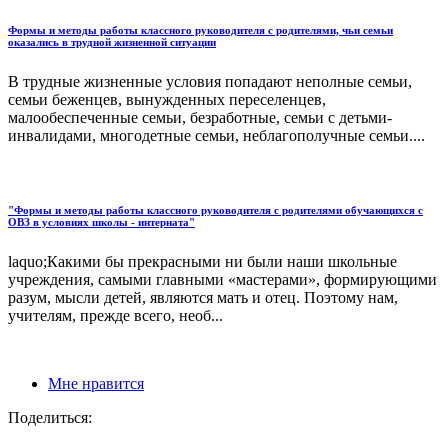
Формы и методы работы классного руководителя с родителями, чьи семьи
оказались в трудной жизненной ситуации
В трудные жизненные условия попадают неполные семьи,
семьи беженцев, вынужденных переселенцев,
малообеспеченные семьи, безработные, семьи с детьми-
инвалидами, многодетные семьи, неблагополучные семьи....
"Формы и методы работы классного руководителя с родителями обучающихся с
ОВЗ в условиях школы - интерната"
laquo;Какими бы прекрасными ни были наши школьные
учреждения, самыми главными «мастерами», формирующими
разум, мысли детей, являются мать и отец. Поэтому нам,
учителям, прежде всего, необ...
Мне нравится
Поделиться: