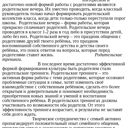
достаточно новой формой работы с родителями являются
родительские вечера. Их уместно проводить, когда классный
руководитель только начал формировать родительский
коллектив класса, когда дети только-только переступили порог
школы.
Родительские вечера – форма работы, которая
прекрасно сплачивает родителей. Родительские вечера
проводятся в классе 1-2 раза в год либо в присутствии детей,
либо без них.
Родительский вечер – это праздник общения с
родителями друзей твоего ребёнка, это праздник
воспоминаний собственного детства и детства своего
ребёнка, это поиск ответов на вопросы, которые перед
родителями ставит жизнь.
Родительские
тренинги.
В последнее время достаточно эффективной
формой формирования культуры быть родителем стали
родительские тренинги. Родительские тренинги – это
активная форма работы с теми родителями, которые осознают
проблемные ситуации в семье, хотят изменить своё
взаимодействие с собственным ребёнком, сделать его более
открытым и доверительным и понимают необходимость
приобретения новых знаний и умений в воспитании
собственного ребёнка. В родительских тренингах должны
участвовать по возможности оба родителя. От этого
эффективность тренинга возрастает, и результаты не заставят
себя долго ждать.
Творческое сотрудничество с семьей активно
пропагандирует положительный опыт семейного общения,
привлекает семью к осознанному и активному участию в