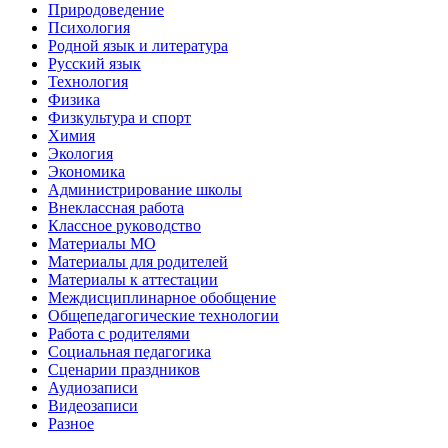
Природоведение
Психология
Родной язык и литература
Русский язык
Технология
Физика
Физкультура и спорт
Химия
Экология
Экономика
Администрирование школы
Внеклассная работа
Классное руководство
Материалы МО
Материалы для родителей
Материалы к аттестации
Междисциплинарное обобщение
Общепедагогические технологии
Работа с родителями
Социальная педагогика
Сценарии праздников
Аудиозаписи
Видеозаписи
Разное