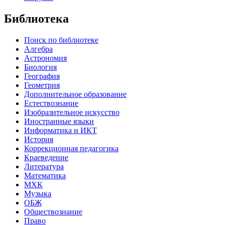
Библиотека
Поиск по библиотеке
Алгебра
Астрономия
Биология
География
Геометрия
Дополнительное образование
Естествознание
Изобразительное искусство
Иностранные языки
Информатика и ИКТ
История
Коррекционная педагогика
Краеведение
Литература
Математика
МХК
Музыка
ОБЖ
Обществознание
Право