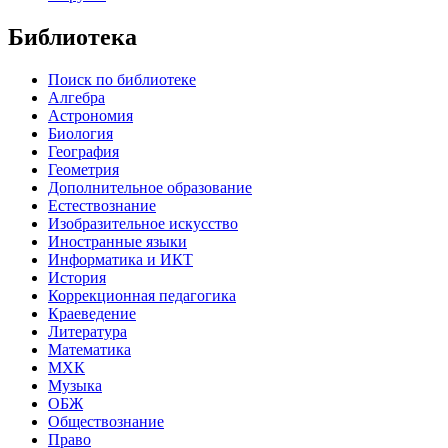
Библиотека
Поиск по библиотеке
Алгебра
Астрономия
Биология
География
Геометрия
Дополнительное образование
Естествознание
Изобразительное искусство
Иностранные языки
Информатика и ИКТ
История
Коррекционная педагогика
Краеведение
Литература
Математика
МХК
Музыка
ОБЖ
Обществознание
Право