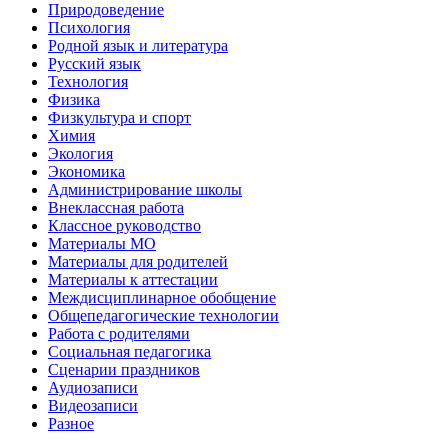
Природоведение
Психология
Родной язык и литература
Русский язык
Технология
Физика
Физкультура и спорт
Химия
Экология
Экономика
Администрирование школы
Внеклассная работа
Классное руководство
Материалы МО
Материалы для родителей
Материалы к аттестации
Междисциплинарное обобщение
Общепедагогические технологии
Работа с родителями
Социальная педагогика
Сценарии праздников
Аудиозаписи
Видеозаписи
Разное