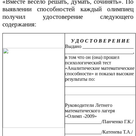
«Вместе весело решать, думать, сочинять». По
выявлении способностей каждый олимпиец
получил удостоверение следующего
содержания:
У Д О С Т О В Е Р Е Н И Е
Выдано _____________________
____________________________,
в том что он (она) прошел
психологический тест
«Аналитические математические
способности» и показал высокие
результаты по:
_____________________________
Руководители Летнего
математического лагеря
«Олимп -2009»
_______________/Панченко Г.К./
_______________/Катенева Т.А./