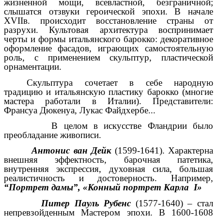
жизненной мощи, всевластной, безграничной;
слышатся отзвуки героической эпохи. В начале
XVIIв. происходит восстановление страны от
разрухи. Культовая архитектура воспринимает
черты и формы итальянского барокко: декоративное
оформление фасадов, играющих самостоятельную
роль, с применением скульптур, пластической
орнаментации.
Скульптура сочетает в себе народную
традицию и итальянскую пластику барокко (многие
мастера работали в Италии). Представители:
Франсуа Дюкенуа, Лукас Файдхербе...
В целом в искусстве Фландрии было
преобладание живописи.
Антонис ван Дейк
(1599-1641). Характерна
внешняя эффектность, барочная патетика,
внутренняя экспрессия, духовная сила, большая
реалистичность и достоверность. Например,
“Портрет дамы”, «Конный портрет Карла I»
Питер Пауль Рубенс
(1577-1640) – стал
непревзойденным Мастером эпохи. В 1600-1608