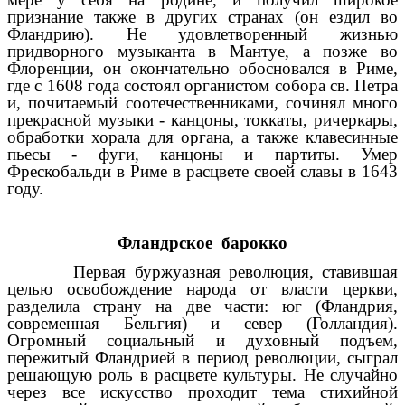
признание также в других странах (он ездил во
Фландрию). Не удовлетворенный жизнью
придворного музыканта в Мантуе, а позже во
Флоренции, он окончательно обосновался в Риме,
где с 1608 года состоял органистом собора св. Петра
и, почитаемый соотечественниками, сочинял много
прекрасной музыки - канцоны, токкаты, ричеркары,
обработки хорала для органа, а также клавесинные
пьесы - фуги, канцоны и партиты. Умер
Фрескобальди в Риме в расцвете своей славы в 1643
году.
Фландрское барокко
Первая буржуазная революция, ставившая
целью освобождение народа от власти церкви,
разделила страну на две части: юг (Фландрия,
современная Бельгия) и север (Голландия).
Огромный социальный и духовный подъем,
пережитый Фландрией в период революции, сыграл
решающую роль в расцвете культуры. Не случайно
через все искусство проходит тема стихийной