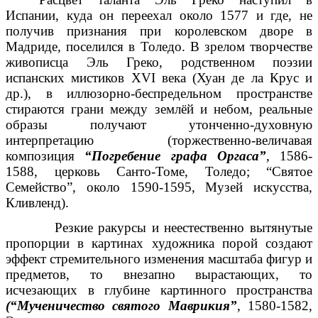
Испании, куда он переехал около 1577 и где, не
получив признания при королевском дворе в
Мадриде, поселился в Толедо. В зрелом творчестве
живописца Эль Греко, родственном поэзии
испанских мистиков XVI века (Хуан де ла Крус и
др.), в иллюзорно-беспредельном пространстве
стираются грани между землёй и небом, реальные
образы получают утонченно-духовную
интерпретацию (торжественно-величавая
композиция
“Погребение графа Оргаса”
, 1586-
1588, церковь Санто-Томе, Толедо; “Святое
Семейство”, около 1590-1595, Музей искусства,
Кливленд).
Резкие ракурсы и неестественно вытянутые
пропорции в картинах художника порой создают
эффект стремительного изменения масштаба фигур и
предметов, то внезапно вырастающих, то
исчезающих в глубине картинного пространства
(“Мученичество святого Маврикия”
, 1580-1582,