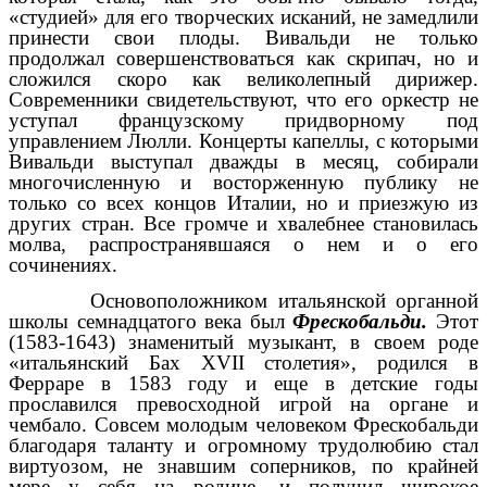
«студией» для его творческих исканий, не замедлили
принести свои плоды. Вивальди не только
продолжал совершенствоваться как скрипач, но и
сложился скоро как великолепный дирижер.
Современники свидетельствуют, что его оркестр не
уступал французскому придворному под
управлением Люлли. Концерты капеллы, с которыми
Вивальди выступал дважды в месяц, собирали
многочисленную и восторженную публику не
только со всех концов Италии, но и приезжую из
других стран. Все громче и хвалебнее становилась
молва, распространявшаяся о нем и о его
сочинениях.
Основоположником итальянской органной
школы семнадцатого века был
Фрескобальди.
Этот
(1583-1643) знаменитый музыкант, в своем роде
«итальянский Бах XVII столетия», родился в
Ферраре в 1583 году и еще в детские годы
прославился превосходной игрой на органе и
чембало. Совсем молодым человеком Фрескобальди
благодаря таланту и огромному трудолюбию стал
виртуозом, не знавшим соперников, по крайней
мере у себя на родине, и получил широкое