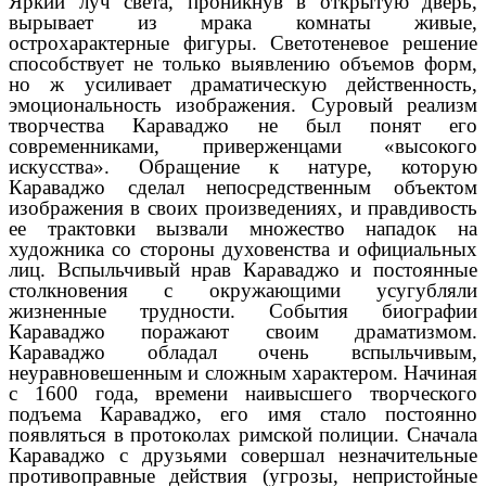
Яркий луч света, проникнув в открытую дверь,
вырывает из мрака комнаты живые,
острохарактерные фигуры. Светотеневое решение
способствует не только выявлению объемов форм,
но ж усиливает драматическую действенность,
эмоциональность изображения. Суровый реализм
творчества Караваджо не был понят его
современниками, приверженцами «высокого
искусства». Обращение к натуре, которую
Караваджо сделал непосредственным объектом
изображения в своих произведениях, и правдивость
ее трактовки вызвали множество нападок на
художника со стороны духовенства и официальных
лиц. Вспыльчивый нрав Караваджо и постоянные
столкновения с окружающими усугубляли
жизненные трудности. События биографии
Караваджо поражают своим драматизмом.
Караваджо обладал очень вспыльчивым,
неуравновешенным и сложным характером. Начиная
с 1600 года, времени наивысшего творческого
подъема Караваджо, его имя стало постоянно
появляться в протоколах римской полиции. Сначала
Караваджо с друзьями совершал незначительные
противоправные действия (угрозы, непристойные