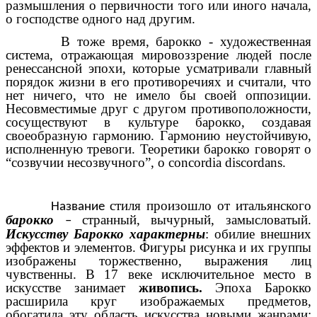
размышления о первичности того или иного начала,
о господстве одного над другим.
В тоже время, барокко - художественная
система, отражающая мировоззрение людей после
ренессансной эпохи, которые усматривали главный
порядок жизни в его противоречиях и считали, что
нет ничего, что не имело бы своей оппозиции.
Несовместимые друг с другом противоположности,
сосуществуют в культуре барокко, создавая
своеобразную гармонию. Гармонию неустойчивую,
исполненную тревоги. Теоретики барокко говорят о
“созвучии несозвучного”, о concordia discordans.
стиля произошло от итальянского
Название
барокко
странный, вычурный, замысловатый.
–
Искусству Барокко характерны
: обилие внешних
эффектов и элементов. Фигуры рисунка и их группы
изображены торжественно, выражения лиц
чувственны. В 17 веке исключительное место в
искусстве занимает
живопись.
Эпоха Барокко
расширила круг изображаемых предметов,
обогатила эту область искусства новыми жанрами: