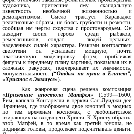
художника, принесшие ему скандальную
известность необычной жизненностью и
демократизмом. Смело трактует Караваджо
религиозные образы, не боясь грубости и резкости,
сообщая им черты сходства с простонародьем. Он
находит своих героев среди рыбаков,
ремесленников, солдат — людей цельных,
наделенных силой характера. Резкими контрастами
светотени он усиливает мощную, почти
пластическую моделировку форм, приближая
фигуры к переднему плану картины, показывая их в
сложных ракурсах, подчеркивает их значимость,
монументальность.
(“Отдых на пути в Египет”,
«Христос в Эммаусе»
).
Как жанровая сцена решена композиция
«Призвание апостола Матфея»
(1599—1600,
Рим, капелла Контарелли в церкви Сан-Луиджи деи
Франчези, где изображены двое юношей в модных
по тем временам костюмах, с любопытством
взирающих на входящего Христа. К Христу обратил
взор Матфей, в то время как третий юноша, не
поднимая головы, продолжает подсчитывать деньги.