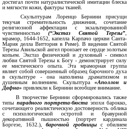
достигал почти натуралистической имитации блеска
и мягкости кожи, фактуры тканей.
Скульптурам Лоренцо Бернини присущи
текучая стремительность движения, сочетание
религиозной аффектации с экзальтированной
чувственностью
(“Экстаз Святой Терезы”
,
мрамор, 1644-1652, капелла Карпачо церкви Санта-
Мария делла Виттория в Риме). В видении Святой
Терезы Авильской ангел пронзает ее сердце золотым
копьем. Экстаз физический и духовный - символ
любви Святой Терезы к Богу - демонстрирует силу
ее мистического опыта. Эта мраморная группа
являет собой совершенный образец барочного духа
в скульптуре - она наполнена драматизмом и
душевным волнением. Скульптура
«Аполлон и
Дафна»
привлекли к Бернини всеобщее внимание.
В творчестве Бернини сформировались также
типы
парадного портрета-бюста
эпохи барокко,
сочетающего реалистическую достоверность облика
с психологической остротой и бравурной
декоративной пышностью (портрет кардинала
Боргезе, 1632.),
барочной гробницы
с обилием