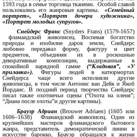
1593 года в семье торговца тканями. Особой славой
пользовались его жанровые картины.
«Семейный
портрет», «Портрет дочери художника»,
«Портрет молодых супругов».
Снейдерс Франс
(Snyders Frans) (1579-1657)
фламандский живописец.
Воспевая богатство
природы и изобилие даров земли, Снейдерс
любовно передавал форму, фактуру и цвет
предметов, объединяя их в роскошные
декоративные композиции, выдержанные в
спокойной нарядной гамме
(“Кладовая”, «У
прилавка»).
Фигуры людей в натюрмортах
Снейдерса чаще всего исполняли другие
живописцы, в том числе Антонис ван Дейк и Якоб
Йорданс. В поздний период творчества Снейдерс
писал также охотничьи сцены (“Охота на оленя”;
“Диана после охоты”и другие картины).
Брауэр Адриан
(Brouwer Adriaen) (1605 или
1606–1638) Фламандский живописец. Один из
крупнейших мастеров фламандского бытового
жанра, представитель демократической линии в
искусстве барокко, Брауэр обращался к жизни