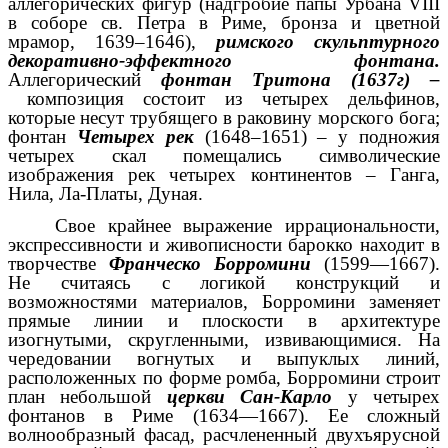
аллегорических фигур (надгробие папы Урбана VIII
в соборе св. Петра в Риме, бронза и цветной
мрамор, 1639–1646),
римского скульптурного
декоративно-эффектного фонтана.
Аллегорический
фонтан Тритона (1637г) –
композиция состоит из четырех дельфинов,
которые несут трубящего в раковину морского бога;
фонтан
Четырех рек
(1648–1651) – у подножия
четырех скал помещались символические
изображения рек четырех континентов – Ганга,
Нила, Ла-Платы, Дуная.
Свое крайнее выражение иррациональности,
экспрессивности и живописности барокко находит в
творчестве
Франческо Борромини
(1599—1667).
Не считаясь с логикой конструкций и
возможностями материалов, Борромини заменяет
прямые линии и плоскости в архитектуре
изогнутыми, скругленными, извивающимися. На
чередовании вогнутых и выпуклых линий,
расположенных по форме ромба, Борромини строит
план небольшой
церкви Сан-Карло
у четырех
фонтанов в Риме (1634—1667). Ее сложный
волнообразный фасад, расчлененный двухъярусной