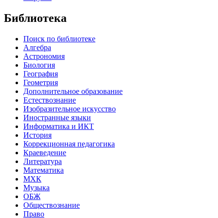
Библиотека
Поиск по библиотеке
Алгебра
Астрономия
Биология
География
Геометрия
Дополнительное образование
Естествознание
Изобразительное искусство
Иностранные языки
Информатика и ИКТ
История
Коррекционная педагогика
Краеведение
Литература
Математика
МХК
Музыка
ОБЖ
Обществознание
Право