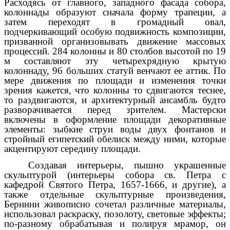
Расходясь от главного, западного фасада собора,
колоннады образуют сначала форму трапеции, а
затем переходят в громадный овал,
подчеркивающий особую подвижность композиции,
призванной организовывать движение массовых
процессий. 284 колонны и 80 столбов высотой по 19
м составляют эту четырехрядную крытую
колоннаду, 96 больших статуй венчают ее аттик. По
мере движения по площади и изменения точки
зрения кажется, что колонны то сдвигаются теснее,
то раздвигаются, и архитектурный ансамбль будто
разворачивается перед зрителем. Мастерски
включены в оформление площади декоративные
элементы: зыбкие струи воды двух фонтанов и
стройный египетский обелиск между ними, которые
акцентируют середину площади.
Создавая интерьеры, пышно украшенные
скульптурой (интерьеры собора св. Петра с
кафедрой Святого Петра, 1657-1666, и другие), а
также отдельные скульптурные произведения,
Бернини живописно сочетал различные материалы,
использовал раскраску, позолоту, световые эффекты;
по-разному обрабатывая и полируя мрамор, он