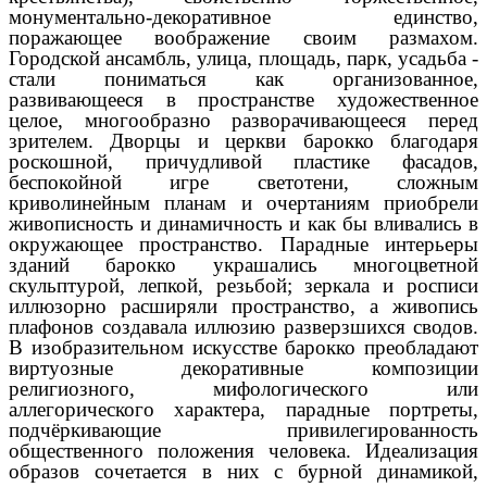
монументально-декоративное единство,
поражающее воображение своим размахом.
Городской ансамбль, улица, площадь, парк, усадьба -
стали пониматься как организованное,
развивающееся в пространстве художественное
целое, многообразно разворачивающееся перед
зрителем. Дворцы и церкви барокко благодаря
роскошной, причудливой пластике фасадов,
беспокойной игре светотени, сложным
криволинейным планам и очертаниям приобрели
живописность и динамичность и как бы вливались в
окружающее пространство. Парадные интерьеры
зданий барокко украшались многоцветной
скульптурой, лепкой, резьбой; зеркала и росписи
иллюзорно расширяли пространство, а живопись
плафонов создавала иллюзию разверзшихся сводов.
В изобразительном искусстве барокко преобладают
виртуозные декоративные композиции
религиозного, мифологического или
аллегорического характера, парадные портреты,
подчёркивающие привилегированность
общественного положения человека. Идеализация
образов сочетается в них с бурной динамикой,