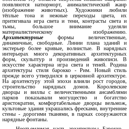
появляются натюрморт, анималистический жанр
(изображение животных). Художники любили
тёплые тона и нежные переходы цвета, их
притягивала игра света и тени, контрасты света и
тьмы, большое внимание уделяли
материалистическому изображению.
Архитектурные
формы величественные,
динамичные, свободные. Линии плана зданий и
экстерьер более кривые, волнистые. В нарядных
интерьерах много декоративных архитектурных
форм, скульптур и произведений живописи. В
искусстве характерна игра света и теней. Родина
архитектуры стиля барокко - Рим. Новый стиль
прежде всего утвердился в церковной архитектуре.
На архитектуру этой эпохи влияли рост городов,
строительство нарядных домов. Королевские
дворцы и виллы с величественными ансамблями
парков показывали могущество и богатство
аристократии, комфортабельные дворцы вельмож,
культовые здания украшались фресками, внутренние
стены - дорогими тканями, в парках сооружаются
нарядные фонтаны.
Неотъемлемая часть архитектуры Барокко -