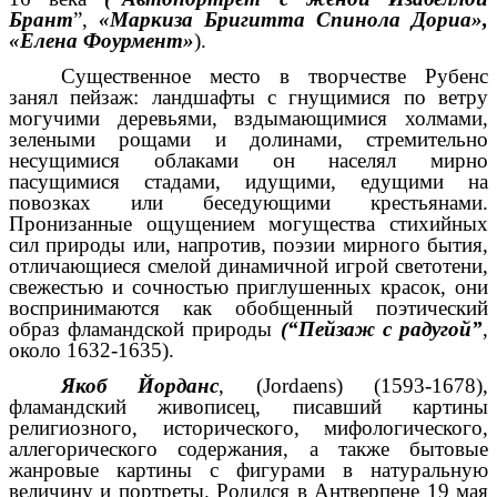
Брант
”,
«Маркиза Бригитта Спинола Дориа»,
«Елена Фоурмент»
).
Существенное место в творчестве Рубенс
занял пейзаж: ландшафты с гнущимися по ветру
могучими деревьями, вздымающимися холмами,
зелеными рощами и долинами, стремительно
несущимися облаками он населял мирно
пасущимися стадами, идущими, едущими на
повозках или беседующими крестьянами.
Пронизанные ощущением могущества стихийных
сил природы или, напротив, поэзии мирного бытия,
отличающиеся смелой динамичной игрой светотени,
свежестью и сочностью приглушенных красок, они
воспринимаются как обобщенный поэтический
образ фламандской природы
(“Пейзаж с радугой”
,
около 1632-1635).
Якоб Йорданс
, (Jordaens) (1593-1678),
фламандский живописец, писавший картины
религиозного, исторического, мифологического,
аллегорического содержания, а также бытовые
жанровые картины с фигурами в натуральную
величину и портреты. Родился в Антверпене 19 мая