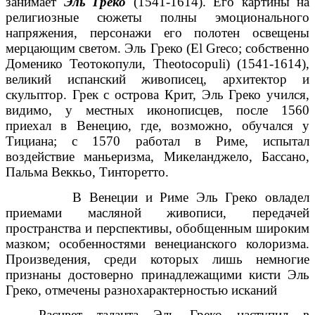
занимает
Эль Греко
(1541-1614). Его картины на
религиозные сюжеты полны эмоционального
напряжения, персонажи его полотен освещены
мерцающим светом. Эль Греко (El Greco; собственно
Доменико Теотокопули, Theotocopuli) (1541-1614),
великий испанский живописец, архитектор и
скульптор. Грек с острова Крит, Эль Греко учился,
видимо, у местных иконописцев, после 1560
приехал в Венецию, где, возможно, обучался у
Тициана; с 1570 работал в Риме, испытал
воздействие маньеризма, Микеланджело, Бассано,
Пальма Веккьо, Тинторетто.
В Венеции и Риме Эль Греко овладел
приемами масляной живописи, передачей
пространства и перспективы, обобщенным широким
мазком; особенностями венецианского колоризма.
Произведения, среди которых лишь немногие
признаны достоверно принадлежащими кисти Эль
Греко, отмечены разнохарактерностью исканий
Расцвет таланта Эль Греко наступил в