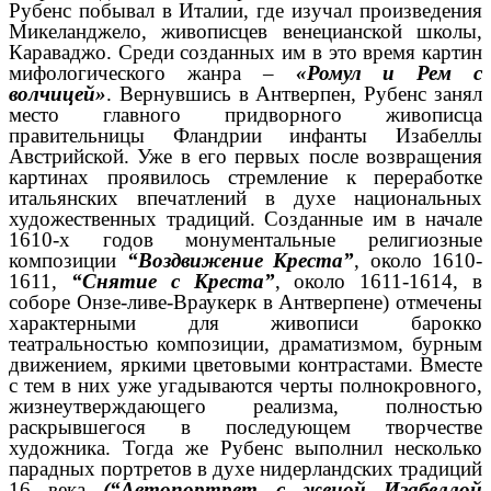
Рубенс побывал в Италии, где изучал произведения
Микеланджело, живописцев венецианской школы,
Караваджо. Среди созданных им в это время картин
мифологического жанра –
«Ромул и Рем с
волчицей»
. Вернувшись в Антверпен, Рубенс занял
место главного придворного живописца
правительницы Фландрии инфанты Изабеллы
Австрийской. Уже в его первых после возвращения
картинах проявилось стремление к переработке
итальянских впечатлений в духе национальных
художественных традиций. Созданные им в начале
1610-х годов монументальные религиозные
композиции
“Воздвижение Креста”
, около 1610-
1611,
“Снятие с Креста”
, около 1611-1614, в
соборе Онзе-ливе-Враукерк в Антверпене) отмечены
характерными для живописи барокко
театральностью композиции, драматизмом, бурным
движением, яркими цветовыми контрастами. Вместе
с тем в них уже угадываются черты полнокровного,
жизнеутверждающего реализма, полностью
раскрывшегося в последующем творчестве
художника. Тогда же Рубенс выполнил несколько
парадных портретов в духе нидерландских традиций
16 века
(“Автопортрет с женой Изабеллой