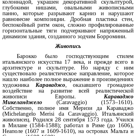
колоннадой, украшен декоративной скульптурой,
глубокими нишами, овальными живописными
панно, которые разрывают карниз и нарушают
равновесие композиции. Дробная пластика стен,
беспокойный ритм окон, сложно профилированные
горизонтальные тяги подчеркивают напряженный
динамизм здания, созданного зодчим Борромини.
Живопись
Барокко было господствующим стилем
итальянского искусства 17 века, и прежде всего в
архитектуре и скульптуре. Но наряду с ним
существовало реалистическое направление, которое
нашло наиболее полное выражение в произведениях
художника
Караваджо
, оказавшего громадное
воздействие на развитие всей реалистической
живописи Европы.
Караваджо
Микеланджело
(Caravaggio) (1573–1610).
Собственно, полное имя Меризи да Караваджо
(Michelangelo Merisi da Caravaggio). Итальянский
живописец. Родился 28 сентября 1573 года. Учился
в Милане (1584-1588); работал в Риме (до 1606),
Неаполе (1607 и 1609-1610), на островах Мальта и