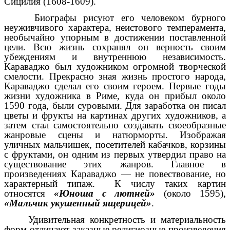
Сицилия (1608-1609).
Биографы рисуют его человеком бурного
неуживчивого характера, неистового темперамента,
необычайно упорным в достижении поставленной
цели. Всю жизнь сохранял он верность своим
убеждениям и внутреннюю независимость.
Караваджо был художником огромной творческой
смелости. Прекрасно зная жизнь простого народа,
Караваджо сделал его своим героем. Первые годы
жизни художника в Риме, куда он прибыл около
1590 года, были суровыми. Для заработка он писал
цветы и фрукты на картинах других художников, а
затем стал самостоятельно создавать своеобразные
жанровые сцены и натюрморты. Изображая
уличных мальчишек, посетителей кабачков, корзины
с фруктами, он одним из первых утвердил право на
существование этих жанров. Главное в
произведениях Караваджо — не повествование, но
характерный типаж. К числу таких картин
относятся
«Юноша с лютней»
(около 1595),
«Мальчик укушенный ящерицей»
.
Удивительная конкретность и материальность
форм отличают заказные религиозные произведения