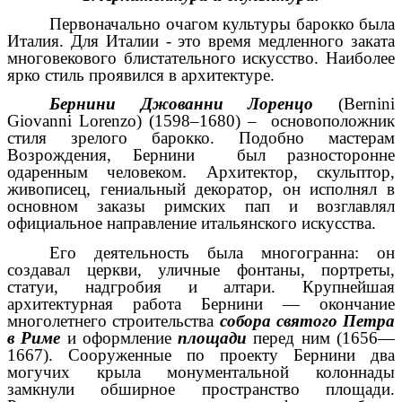
Первоначально очагом культуры барокко была
Италия. Для Италии - это время медленного заката
многовекового блистательного искусство. Наиболее
ярко стиль проявился в архитектуре.
Бернини Джованни Лоренцо
(Bernini
Giovanni Lorenzo) (1598–1680) – основоположник
стиля зрелого барокко. Подобно мастерам
Возрождения, Бернини был разносторонне
одаренным человеком. Архитектор, скульптор,
живописец, гениальный декоратор, он исполнял в
основном заказы римских пап и возглавлял
официальное направление итальянского искусства.
Его деятельность была многогранна: он
создавал церкви, уличные фонтаны, портреты,
статуи, надгробия и алтари. Крупнейшая
архитектурная работа Бернини — окончание
многолетнего строительства
собора святого Петра
в Риме
и оформление
площади
перед ним (1656—
1667). Сооруженные по проекту Бернини два
могучих крыла монументальной колоннады
замкнули обширное пространство площади.