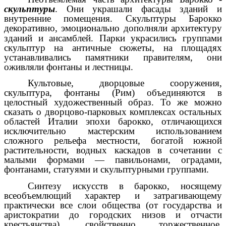
скульптуры
. Они украшали фасады зданий и
внутренние помещения. Скульптуры Барокко
декоративно, эмоци
нально дополняли архитектуру
о
зданий и ансамблей. Парки украсились группами
скульптур на античные сюжеты, на площадях
устанавливались памятники правителям, они
оживляли фонтаны и лестницы.
Культовые, дворцовые сооружения,
скульптура, фонтаны (Рим) объединяются в
целостный художественный образ. То же можно
сказать о дворцово-парковых комплексах остальных
областей Италии эпохи барокко, отличающихся
исключительно мастерским использованием
сложного рельефа местности, богатой южной
растительности, водных каскадов в сочетании с
малыми формами — павильонами, оградами,
фонтанами, статуями и скульптурными группами.
Синтезу искусств в барокко, носящему
всеобъемлющий характер и затрагивающему
практически все слои общества (от государства и
аристократии до городских низов и отчасти
крестьянства), свойственно торжественное,