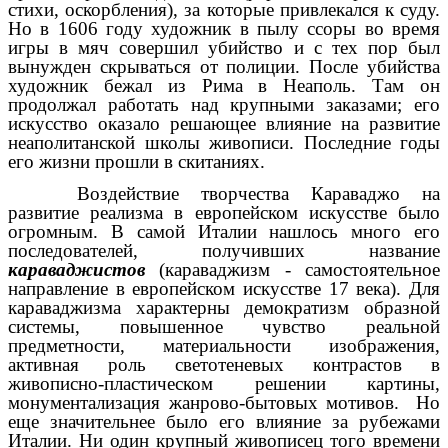
стихи, оскорбления), за которые привлекался к суду.
Но в 1606 году художник в пылу ссоры во время
игры в мяч совершил убийство и с тех пор был
вынужден скрываться от полиции. После убийства
художник бежал из Рима в Неаполь. Там он
продолжал работать над крупными заказами; его
искусство оказало решающее влияние на развитие
неаполитанской школы живописи. Последние годы
его жизни прошли в скитаниях.
Воздействие творчества Караваджо на
развитие реализма в европейском искусстве было
огромным. В самой Италии нашлось много его
последователей, получивших название
караваджистов
(караваджизм - самостоятельное
направление в европейском искусстве 17 века). Для
караваджизма характерны демократизм образной
системы, повышенное чувство реальной
предметности, материальности изображения,
активная роль светотеневых контрастов в
живописно-пластическом решении картины,
монументализация жанрово-бытовых мотивов. Но
еще значительнее было его влияние за рубежами
Италии. Ни один крупный живописец того времени