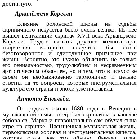
достигнуто.
Арканджело Корелли
Влияние болонской школы на судьбы
скрипичного искусства было очень велико. Из нее
вышел величайший скрипач XVII века Арканджело
Корелли. Трудно назвать другого композитора,
творчество которого получило бы столь
безоговорочное и единодушное признание при
жизни. Вероятно, это нужно объяснить не только
его гениальностью, трудолюбием и несравненным
артистическим обаянием, но и тем, что в искусстве
своем он необыкновенно гармонично и цельно
ответил на те вопросы, которые инструментальная
культура его страны и эпохи уже поставила.
Антонио Вивальди
.
Он родился около 1680 года в Венеции в
музыкальной семье: отец был скрипачом в капелле
собора св. Марка и первоначально сам обучал сына
игре на скрипке. Насыщенная музыкальная жизнь,
первоклассная хоровая и инструментальная капелла,
которая стала, как это обычно бывало тогда,