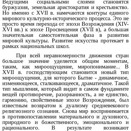
Ведущими социальными слоями становятся
буржуазия, земельная аристократия и крестьянство.
Но именно с XVII в. намечаются контуры единого
мирового культурно-исторического процесса. Это не
просто время перехода от эпохи Возрождения (XIV-
XVI вв.) к эпохе Просвещения (XVII в), а большая
значительная самостоятельная фаза в развитии
мировой культуры. Развитие искусства протекает в
рамках национальных школ.
При всей неравномерности движения стран
большое значение уделяется общим моментам,
таким, как мироощущение, миропонимание... В
XVII в. господствующим становится новый тип
мироощущения, для которого Бытие - динамичное,
изменяющееся, сталкивающееся, драматичное. Такой
тип мышления, который видит в самом фундаменте
вещей противоречие, разорванность, а не единство,
гармонию, свойственные эпохе Возрождения, был
известным возвратом к дуализму средневекового
религиозного сознания. Снова мир воспринимается
в противопоставлении материального и духовного,
природного и божественного, эмоционального и
рационального. В результате возникают