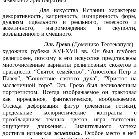
земельной аристократией.
Для искусства Испании характерна
декоративность, капризность, изощренность форм,
дуализм идеального и реального, телесного и
аскетичного, нагромождения и скупости,
возвышенного и смешного.
Эль Греко
(Доменико Теотекапуле) -
художник рубежа XVI-XVII вв. Он был глубоко
религиозен, поэтому в его искусстве представлены
многочисленные варианты религиозных сюжетов и
празднеств: “Святое семейство”, “Апостолы Петр и
Павел”, “Сошествие святого духа”, “Христос на
масленичной горе”. Эль Греко был великолепным
портретистом. Всегда изображаемое он трактовал
как ирреальное, фантастическое, воображаемое.
Отсюда деформация фигур (элементы готики),
предельные колористические контрасты с
преобладанием темных цветов, игра светотени,
ощущение движения... Значительного успеха
достигла испанская
живопись
. Особое место в ней