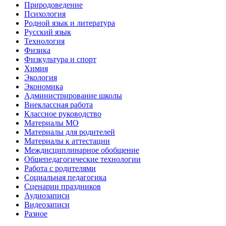
Природоведение
Психология
Родной язык и литература
Русский язык
Технология
Физика
Физкультура и спорт
Химия
Экология
Экономика
Администрирование школы
Внеклассная работа
Классное руководство
Материалы МО
Материалы для родителей
Материалы к аттестации
Междисциплинарное обобщение
Общепедагогические технологии
Работа с родителями
Социальная педагогика
Сценарии праздников
Аудиозаписи
Видеозаписи
Разное