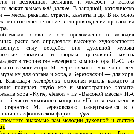
ргия и всенощная, венчание и молебен, в исток
рых лежит
знаменный распев.
В западной, католическ
и — месса, реквием, страсти, кантаты и др. В их осно
ал
, многоголосное пение в сопровождении ор гана и
тра.
иблейское слово и его преломление в мелоди
вных распе вов определяли высокую художественн
ственную силу воздейст вия духовной музык
гиозные сюжеты и формы церковной музык
ладают в творчестве немецкого композитора И.-С. Ба
ского композитора М. Березовского. Бах чаше все
 музы ку для органа и хора, а Березовский — для хора
la. Благодаря
полифонии
основная мысль каждого 
ения получает глубо кое и многогранное развити
жание хора «Kyrie, eleison!» из «Высокой мессы» И.-
и 1-й части духовного концерта «Не отвержи мене 
я старости» М. Березовского развертывается в 
енной полифонической форме —
фуге
.
спомните знакомые вам мелодии духовной и светск
и.
ослушайте и сравните названные хоры Баха 