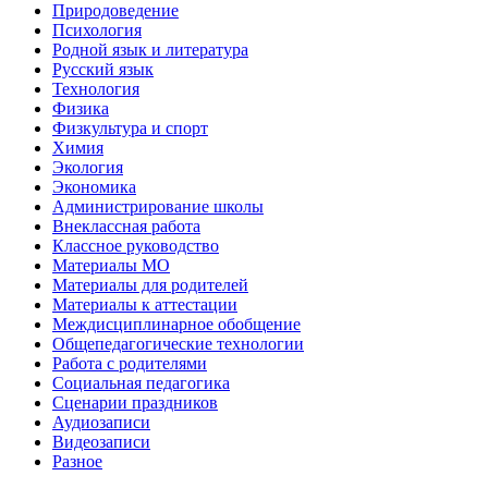
Природоведение
Психология
Родной язык и литература
Русский язык
Технология
Физика
Физкультура и спорт
Химия
Экология
Экономика
Администрирование школы
Внеклассная работа
Классное руководство
Материалы МО
Материалы для родителей
Материалы к аттестации
Междисциплинарное обобщение
Общепедагогические технологии
Работа с родителями
Социальная педагогика
Сценарии праздников
Аудиозаписи
Видеозаписи
Разное