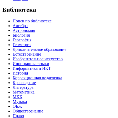
Библиотека
Поиск по библиотеке
Алгебра
Астрономия
Биология
География
Геометрия
Дополнительное образование
Естествознание
Изобразительное искусство
Иностранные языки
Информатика и ИКТ
История
Коррекционная педагогика
Краеведение
Литература
Математика
МХК
Музыка
ОБЖ
Обществознание
Право