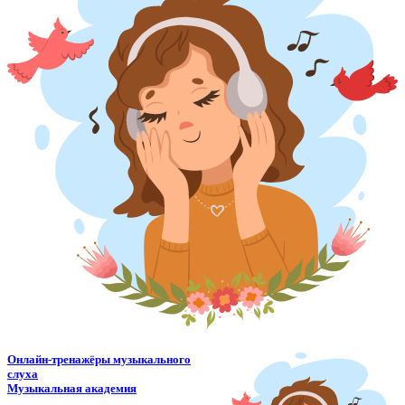
Онлайн-тренажёры музыкального
слуха
Музыкальная академия