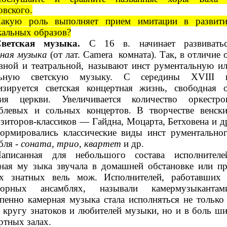
овского.
акую роль выполняет прием имитации в развит
альных образов?
ветская музыка.
С 16 в. начинает развивать
ная музыка
(от лат. Camera комната). Так, в отличие 
вной и театральной, называют инст рументальную и
льную светскую музыку. С середины XVIII в
изируется светская концертная жизнь, свободная 
ния церкви. Увеличивается количество оркестро
блевых и сольных концертов. В творчестве венск
зиторов-классиков — Гайдна, Моцарта, Бетховена и д
рмировались классические виды инст рументально
бля -
соната, трио, квартет
и др.
аписанная для небольшого состава исполнителе
ная му зыка звучала в домашней обстановке или п
ах знатных вель мож. Исполнителей, работавших
ворных ансамблях, называли камермузыкантам
пенно камерная музыка стала исполняться не только
 кругу знатоков и любителей музыки, но и в боль ш
ртных залах.