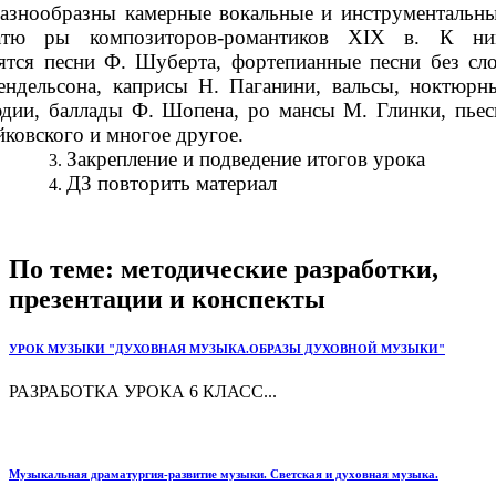
азнообразны камерные вокальные и инструментальн
атю ры композиторов-романтиков XIX в. К н
ятся песни Ф. Шуберта, фортепианные песни без сл
ндельсона, каприсы Н. Паганини, вальсы, ноктюрн
дии, баллады Ф. Шопена, ро мансы М. Глинки, пье
йковского и многое другое.
Закрепление и подведение итогов урока
ДЗ повторить материал
По теме: методические разработки,
презентации и конспекты
УРОК МУЗЫКИ "ДУХОВНАЯ МУЗЫКА.ОБРАЗЫ ДУХОВНОЙ МУЗЫКИ"
РАЗРАБОТКА УРОКА 6 КЛАСС...
Музыкальная драматургия-развитие музыки. Светская и духовная музыка.