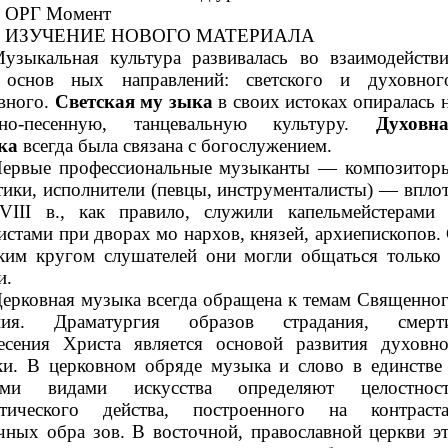
ОРГ Момент
ИЗУЧЕНИЕ НОВОГО МАТЕРИАЛА
узыкальная культура развивалась во взаимодейств
 основ ных направлений: светского и духовног
вного.
Светская му зыка
в своих истоках опиралась 
дно-песенную, танцевальную культуру.
Духовн
ка
всегда была связана с богослужением.
ервые профессиональные музыканты — композитор
тики, исполнители (певцы, инструменталисты) — впло
VIII в., как правило, служили капельмейстерами
истами при дворах мо нархов, князей, архиепископов.
им кругом слушателей они могли общаться только
и.
ерковная музыка всегда обращена к темам Священно
ния. Драматургия образов страдания, смерт
есения Христа является основой развития духовн
и. В церковном обряде музыка и слово в единстве
ими видами искусства определяют целостнос
атического действа, построенного на контраст
чных обра зов. В восточной, православной церкви э