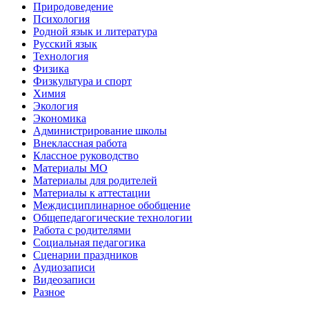
Природоведение
Психология
Родной язык и литература
Русский язык
Технология
Физика
Физкультура и спорт
Химия
Экология
Экономика
Администрирование школы
Внеклассная работа
Классное руководство
Материалы МО
Материалы для родителей
Материалы к аттестации
Междисциплинарное обобщение
Общепедагогические технологии
Работа с родителями
Социальная педагогика
Сценарии праздников
Аудиозаписи
Видеозаписи
Разное