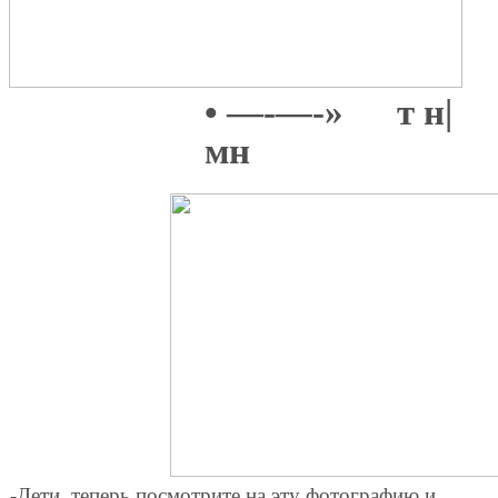
• —-
—
-» т н|
мн
-Дети, теперь посмотрите на эту фотографию и