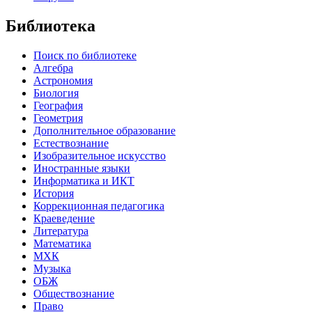
Библиотека
Поиск по библиотеке
Алгебра
Астрономия
Биология
География
Геометрия
Дополнительное образование
Естествознание
Изобразительное искусство
Иностранные языки
Информатика и ИКТ
История
Коррекционная педагогика
Краеведение
Литература
Математика
МХК
Музыка
ОБЖ
Обществознание
Право