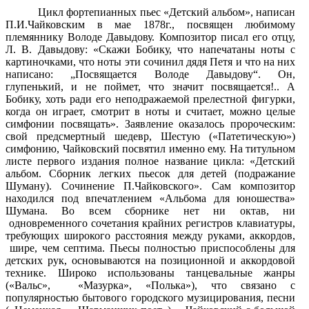
Цикл фортепианных пьес «Детский альбом», написан
П.И.Чайковским в мае 1878г., посвящен любимому
племяннику Володе Давыдову. Композитор писал его отцу,
Л. В. Давыдову: «Скажи Бобику, что напечатаны ноты с
картиночками, что ноты эти сочинил дядя Петя и что на них
написано: „Посвящается Володе Давыдову“. Он,
глупенький, и не поймет, что значит посвящается!.. А
Бобику, хоть ради его неподражаемой прелестной фигурки,
когда он играет, смотрит в ноты и считает, можно целые
симфонии посвящать». Заявление оказалось пророческим:
свой предсмертный шедевр, Шестую («Патетическую»)
симфонию, Чайковский посвятил именно ему. На титульном
листе первого издания полное название цикла: «Детский
альбом. Сборник легких пьесок для детей (подражание
Шуману). Сочинение П.Чайковского». Сам композитор
находился под впечатлением «Альбома для юношества»
Шумана. Во всем сборнике нет ни октав, ни
одновременного сочетания крайних регистров клавиатуры,
требующих широкого расстояния между руками, аккордов,
шире, чем септима. Пьесы полностью приспособлены для
детских рук, основываются на позиционной и аккордовой
технике. Широко использованы танцевальные жанры
(«Вальс», «Мазурка», «Полька»), что связано с
популярностью бытового городского музицирования, песни