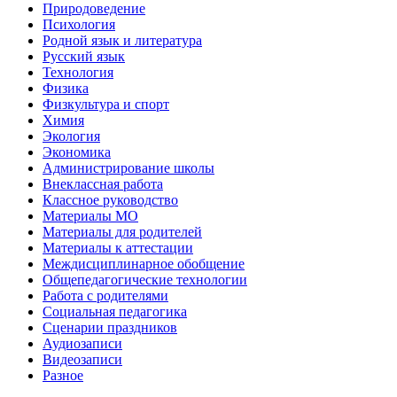
Природоведение
Психология
Родной язык и литература
Русский язык
Технология
Физика
Физкультура и спорт
Химия
Экология
Экономика
Администрирование школы
Внеклассная работа
Классное руководство
Материалы МО
Материалы для родителей
Материалы к аттестации
Междисциплинарное обобщение
Общепедагогические технологии
Работа с родителями
Социальная педагогика
Сценарии праздников
Аудиозаписи
Видеозаписи
Разное