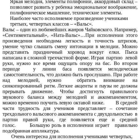
Яркая мелодия, элементы полифонии, аккордовый склад –
позволяют развить у ребенка эмоциональное воображение,
полифоническое мышление, технические элементы.
Наиболее часто исполняемое произведение учениками
третьих, четвертых классов – «Вальс».
Вальс – один из любимейших жанров Чайковского. Например,
«Сентиментальный», «Ната-Вальс»…При исполнении этого
произведения необходима легкость и точность штрихов,
умение чутко слышать смену интонации в мелодии. Можно
представить праздничный хоровод вокруг елки. Пьеса
написана в сложной трехчастной форме. Играя партию левой
руки, нужно все время ощущать опору на бас. Во втором
периоде у линии баса появляется мелодическая
самостоятельность, что должно быть прослушано. При работе
над мелодией, нужно обратить внимание на
синкопированный ритм. Легкие акценты и паузы не должны
прерывать движение. Чтобы достигнуть правильного
звукового баланса между мелодией и аккомпанементом,
можно временно поучить левую октавой ниже. В средней
части трудность для учеников представляет – сочетание
трехдольного вальсового аккомпанемента с двухдольностью в
партии правой руки, где появляется еще и средний
голос. Большую роль в исполнении играет правильно
подобранная аппликатура.
Очень интересна для исполнения учениками четвертых,