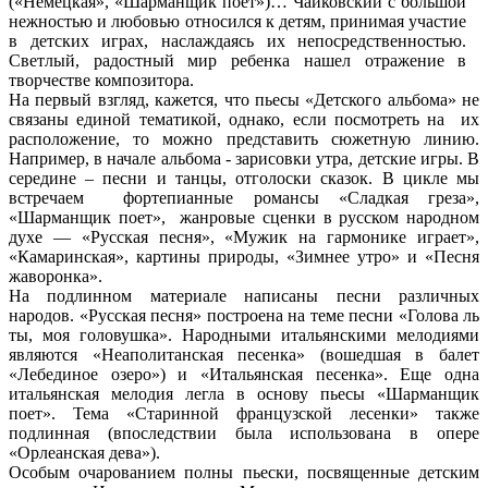
(«Немецкая», «Шарманщик поет»)… Чайковский с большой
нежностью и любовью относился к детям, принимая участие
в детских играх, наслаждаясь их непосредственностью.
Светлый, радостный мир ребенка нашел отражение в
творчестве композитора.
На первый взгляд, кажется, что пьесы «Детского альбома» не
связаны единой тематикой, однако, если посмотреть на их
расположение, то можно представить сюжетную линию.
Например, в начале альбома - зарисовки утра, детские игры. В
середине – песни и танцы, отголоски сказок. В цикле мы
встречаем фортепианные романсы «Сладкая греза»,
«Шарманщик поет», жанровые сценки в русском народном
духе — «Русская песня», «Мужик на гармонике играет»,
«Камаринская», картины природы, «Зимнее утро» и «Песня
жаворонка».
На подлинном материале написаны песни различных
народов. «Русская песня» построена на теме песни «Голова ль
ты, моя головушка». Народными итальянскими мелодиями
являются «Неаполитанская песенка» (вошедшая в балет
«Лебединое озеро») и «Итальянская песенка». Еще одна
итальянская мелодия легла в основу пьесы «Шарманщик
поет». Тема «Старинной французской лесенки» также
подлинная (впоследствии была использована в опере
«Орлеанская дева»).
Особым очарованием полны пьески, посвященные детским