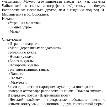
учащимися. Можно сгруппировать пьесы так, как задумал
Чайковский в своем автографе к «Детскому альбому».
Расположение несколько другое, чем в издании под ред. Я.
Мильштейна и К. Сорокина.
Начало:
«Утренняя молитва».
«Зимнее утро».
«Мама».
Следующие:
«Игра в лошадки».
«Марш деревянных солдатиков».
Трилогия о кукле:
«Новая кукла».
«Болезнь куклы».
«Похороны куклы».
Три иностранных танца:
«Вальс».
«Полька».
«Мазурка».
Затем три пьесы в народном духе и два последних
номера в афтографе расположены иначе. Сначала звучит «
В церкви», потом «Шарманщик поет».
«Детский альбом» - прекрасные небольшие пьесы с
ясными контурами, в основном в двух, трехчастной форме.