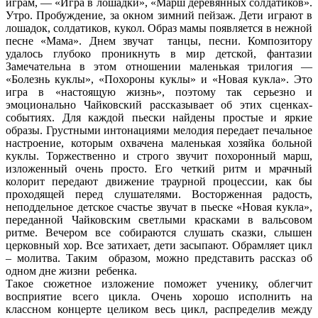
играм, — «Игра в лошадки», «Марш деревянных солдатиков».
Утро. Пробуждение, за окном зимний пейзаж. Дети играют в
лошадок, солдатиков, кукол. Образ мамы появляется в нежной
песне «Мама». Днем звучат танцы, песни. Композитору
удалось глубоко проникнуть в мир детской, фантазии
Замечательна в этом отношении маленькая трилогия —
«Болезнь куклы», «Похороны куклы» и «Новая кукла». Это
игра в «настоящую жизнь», поэтому так серьезно и
эмоционально Чайковский рассказывает об этих сценках-
событиях. Для каждой пьески найдены простые и яркие
образы. Грустными интонациями мелодия передает печальное
настроение, которым охвачена маленькая хозяйка больной
куклы. Торжественно и строго звучит похоронный марш,
изложенный очень просто. Его четкий ритм и мрачный
колорит передают движение траурной процессии, как бы
проходящей перед слушателями. Восторженная радость,
неподдельное детское счастье звучат в пьеске «Новая кукла»,
переданной Чайковским светлыми красками в вальсовом
ритме. Вечером все собираются слушать сказки, слышен
церковный хор. Все затихает, дети засыпают. Обрамляет цикл
– молитва. Таким образом, можно представить рассказ об
одном дне жизни ребенка.
Такое сюжетное изложение поможет ученику, облегчит
восприятие всего цикла. Очень хорошо исполнить на
классном концерте целиком весь цикл, распределив между