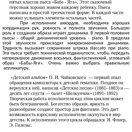
пятых классов пьеса «Баба - Яга». Этот сказочный
персонаж хорошо знаком каждому ребенку. Пьеса
написана в простой трехчастной форме. В каждой части
можно услышать элементы остальных частей.
При исполнении аккордов, необходима хорошая
координация рук, ровность и полнота звучания. Большую
роль в создании образа играет динамика. В первой половине
пьесы - общий динамический уровень - piano. В пределах
этой звучности происходят микроизменения динамики.
Трудность вызывает сохранение штриха staccato при piano.
Эта пьеса требует технической подвинутости, чтобы передать
непрерывное движение восьмых, фантастический, угловатый
образ «Бабы-Яги». Очень важно выбрать правильную
аппликатуру.
«Детский альбом» П. И. Чайковского — первый опыт
обращения композитора к детской тематике. Позднее он
вернулся к ней, написав «Детские песни» (1881–1883) и —
десять лет спустя — балет «Шелкунчик» (1891–1892).
Творческая работа исполнителя над этим циклом может
быть безграничной. Богатство образов, яркость и
разнообразие создают простор для фантазии. Это дает
возможность взрослому исполнителю окунуться в мир
детства. К исполнению этого цикла обращался Я. Флиер,
Э. Гилельс.