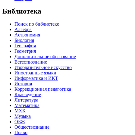
Библиотека
Поиск по библиотеке
Алгебра
Астрономия
Биология
География
Геометрия
Дополнительное образование
Естествознание
Изобразительное искусство
Иностранные языки
Информатика и ИКТ
История
Коррекционная педагогика
Краеведение
Литература
Математика
МХК
Музыка
ОБЖ
Обществознание
Право