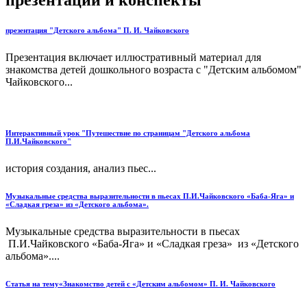
презентация "Детского альбома" П. И. Чайковского
Презентация включает иллюстративный материал для
знакомства детей дошкольного возраста с "Детским альбомом"
Чайковского...
Интерактивный урок "Путешествие по страницам "Детского альбома
П.И.Чайковского"
история создания, анализ пьес...
Музыкальные средства выразительности в пьесах П.И.Чайковского «Баба-Яга» и
«Сладкая греза» из «Детского альбома».
Музыкальные средства выразительности в пьесах
П.И.Чайковского «Баба-Яга» и «Сладкая греза» из «Детского
альбома»....
Статья на тему«Знакомство детей с «Детским альбомом» П. И. Чайковского