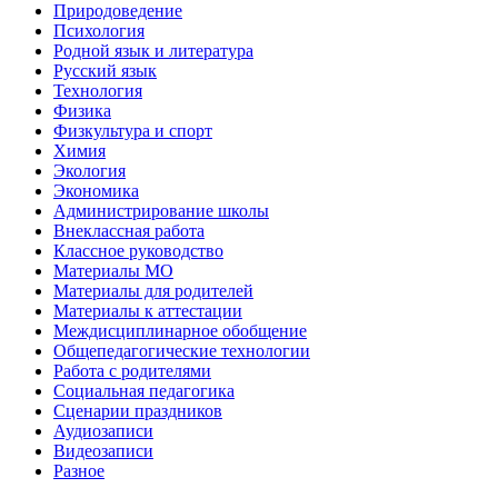
Природоведение
Психология
Родной язык и литература
Русский язык
Технология
Физика
Физкультура и спорт
Химия
Экология
Экономика
Администрирование школы
Внеклассная работа
Классное руководство
Материалы МО
Материалы для родителей
Материалы к аттестации
Междисциплинарное обобщение
Общепедагогические технологии
Работа с родителями
Социальная педагогика
Сценарии праздников
Аудиозаписи
Видеозаписи
Разное