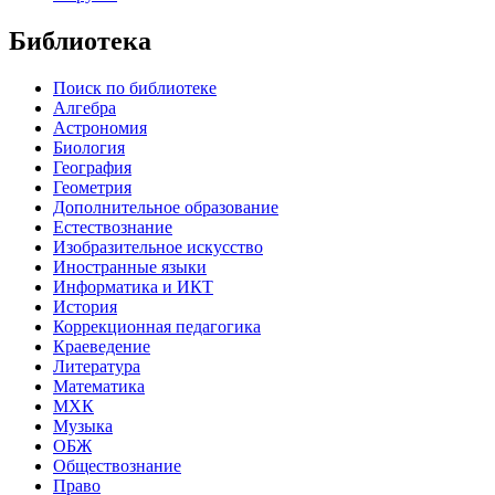
Библиотека
Поиск по библиотеке
Алгебра
Астрономия
Биология
География
Геометрия
Дополнительное образование
Естествознание
Изобразительное искусство
Иностранные языки
Информатика и ИКТ
История
Коррекционная педагогика
Краеведение
Литература
Математика
МХК
Музыка
ОБЖ
Обществознание
Право