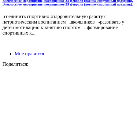
Внеклассное мероприятие, посвященное 23 февраля (военно-спортивный праздник).
Внеклассное мероприятие, посвященное 23 февраля (военно-спортивный праздник).
-соединить спортивно-оздоровительную работу с
патриотическим воспитанием школьников -развивать у
детей мотивацию к занятию спортом - формирование
спортивных к...
Мне нравится
Поделиться: