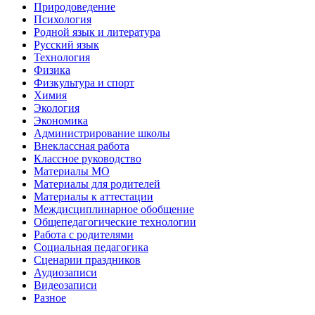
Природоведение
Психология
Родной язык и литература
Русский язык
Технология
Физика
Физкультура и спорт
Химия
Экология
Экономика
Администрирование школы
Внеклассная работа
Классное руководство
Материалы МО
Материалы для родителей
Материалы к аттестации
Междисциплинарное обобщение
Общепедагогические технологии
Работа с родителями
Социальная педагогика
Сценарии праздников
Аудиозаписи
Видеозаписи
Разное