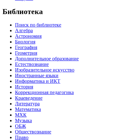
Библиотека
Поиск по библиотеке
Алгебра
Астрономия
Биология
География
Геометрия
Дополнительное образование
Естествознание
Изобразительное искусство
Иностранные языки
Информатика и ИКТ
История
Коррекционная педагогика
Краеведение
Литература
Математика
МХК
Музыка
ОБЖ
Обществознание
Право