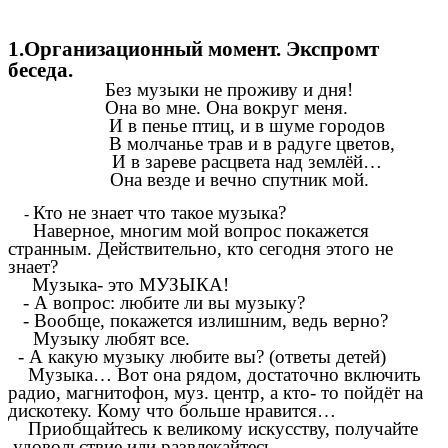
1.Организационный момент. Экспромт
беседа.
Без музыки не проживу и дня!
Она во мне. Она вокруг меня.
И в пенье птиц, и в шуме городов
В молчанье трав и в радуге цветов,
И в зареве расцвета над землёй…
Она везде и вечно спутник мой.
Кто не знает что такое музыка?
-
Наверное, многим мой вопрос покажется
странным. Действительно, кто сегодня этого не
знает?
Музыка- это МУЗЫКА!
- А вопрос: любите ли вы музыку?
- Вообще, покажется излишним, ведь верно?
Музыку любят все.
- А какую музыку любите вы? (ответы детей)
Музыка… Вот она рядом, достаточно включить
радио, магнитофон, муз. центр, а кто- то пойдёт на
дискотеку. Кому что больше нравится…
Приобщайтесь к великому искусству, получайте
удовольствие или развлекайтесь.