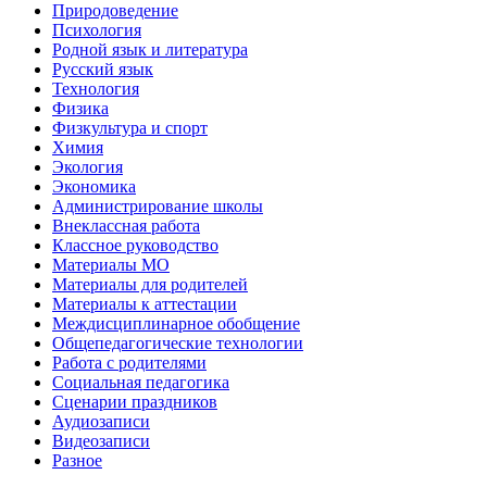
Природоведение
Психология
Родной язык и литература
Русский язык
Технология
Физика
Физкультура и спорт
Химия
Экология
Экономика
Администрирование школы
Внеклассная работа
Классное руководство
Материалы МО
Материалы для родителей
Материалы к аттестации
Междисциплинарное обобщение
Общепедагогические технологии
Работа с родителями
Социальная педагогика
Сценарии праздников
Аудиозаписи
Видеозаписи
Разное