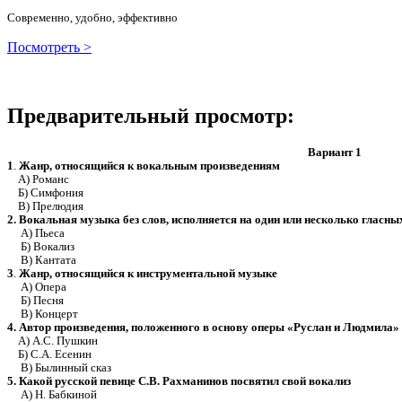
Современно, удобно, эффективно
Посмотреть >
Предварительный просмотр:
Вариант 1
1
.
Жанр, относящийся к вокальным произведениям
А) Романс
Б) Симфония
В) Прелюдия
2. Вокальная музыка без слов, исполняется на один или несколько гласны
А) Пьеса
Б) Вокализ
В) Кантата
3
.
Жанр, относящийся к инструментальной музыке
А) Опера
Б) Песня
В) Концерт
4. Автор произведения, положенного в основу оперы
«
Руслан и Людмила
»
А) А.С. Пушкин
Б) С.А. Есенин
В) Былинный сказ
5. Какой русской певице С.В. Рахманинов посвятил свой вокализ
А) Н. Бабкиной