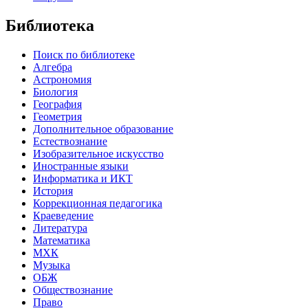
Библиотека
Поиск по библиотеке
Алгебра
Астрономия
Биология
География
Геометрия
Дополнительное образование
Естествознание
Изобразительное искусство
Иностранные языки
Информатика и ИКТ
История
Коррекционная педагогика
Краеведение
Литература
Математика
МХК
Музыка
ОБЖ
Обществознание
Право