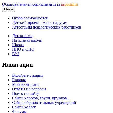
Образовательная социальная сеть
ns
portal.ru
Меню
Обзор возможностей
Детский проект «Алые паруса»
Аттестация педагогических работников
Детский сад
Начальная школа
Школа
НПО и СПО
ВУЗ
Навигация
Вход/регистрация
Главная
Мой мини-сайт
Ответы на вопросы
Поиск по сайту
Сайты классов, групп, кружков...
Сайты образовательных учреждений
Сайты коллег
Форумы