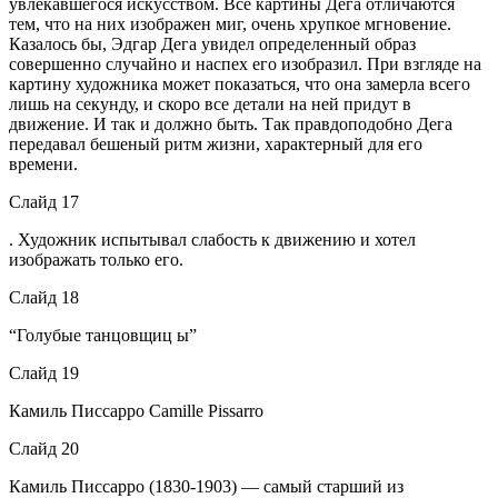
увлекавшегося искусством. Все картины Дега отличаются
тем, что на них изображен миг, очень хрупкое мгновение.
Казалось бы, Эдгар Дега увидел определенный образ
совершенно случайно и наспех его изобразил. При взгляде на
картину художника может показаться, что она замерла всего
лишь на секунду, и скоро все детали на ней придут в
движение. И так и должно быть. Так правдоподобно Дега
передавал бешеный ритм жизни, характерный для его
времени.
Слайд 17
. Художник испытывал слабость к движению и хотел
изображать только его.
Слайд 18
“Голубые танцовщиц ы”
Слайд 19
Камиль Писсарро Camille Pissarro
Слайд 20
Камиль Писсарро (1830-1903) — самый старший из