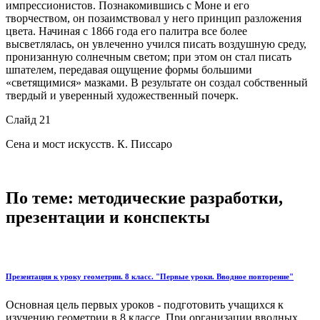
импрессионистов. Познакомившись с Моне и его
творчеством, он позаимствовал у него принцип разложения
цвета. Начиная с 1866 года его палитра все более
высветлялась, он увлеченно учился писать воздушную среду,
пронизанную солнечным светом; при этом он стал писать
шпателем, передавая ощущение формы большими
«светящимися» мазками. В результате он создал собственный
твердый и уверенный художественный почерк.
Слайд 21
Сена и мост искусств. К. Писсаро
По теме: методические разработки,
презентации и конспекты
Презентация к уроку геометрии. 8 класс. "Первые уроки. Вводное повторение"
Основная цель первых уроков - подготовить учащихся к
изучению геометрии в 8 классе. При организации вводных