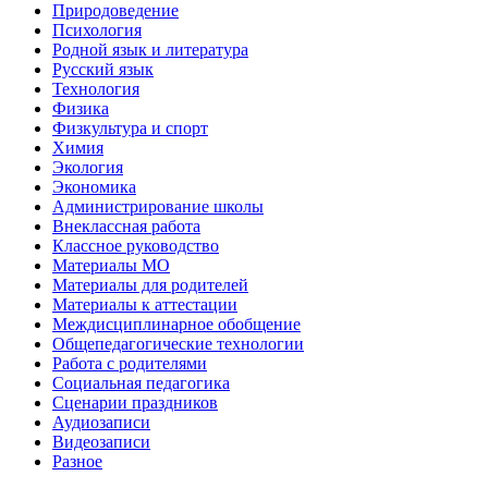
Природоведение
Психология
Родной язык и литература
Русский язык
Технология
Физика
Физкультура и спорт
Химия
Экология
Экономика
Администрирование школы
Внеклассная работа
Классное руководство
Материалы МО
Материалы для родителей
Материалы к аттестации
Междисциплинарное обобщение
Общепедагогические технологии
Работа с родителями
Социальная педагогика
Сценарии праздников
Аудиозаписи
Видеозаписи
Разное