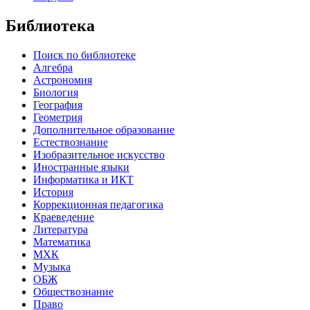
Библиотека
Поиск по библиотеке
Алгебра
Астрономия
Биология
География
Геометрия
Дополнительное образование
Естествознание
Изобразительное искусство
Иностранные языки
Информатика и ИКТ
История
Коррекционная педагогика
Краеведение
Литература
Математика
МХК
Музыка
ОБЖ
Обществознание
Право