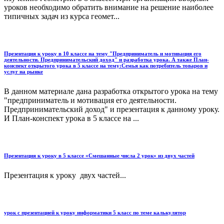
уроков необходимо обратить внимание на решение наиболее
типичных задач из курса геомет...
Презентация к уроку в 10 классе на тему "Предприниматель и мотивация его
деятельности. Предпринимательский доход" и разработка урока. А также План-
конспект открытого урока в 5 классе на тему:Семья как потребитель товаров и
услуг на рынке
В данном материале дана разработка открытого урока на тему
"предприниматель и мотивация его деятельности.
Предпринимательский доход" и презентация к данному уроку.
И План-конспект урока в 5 классе на ...
Презентация к уроку в 5 классе «Смешанные числа 2 урок» из двух частей
Презентация к уроку двух частей...
урок с презентацией к уроку информатики 5 класс по теме калькулятор