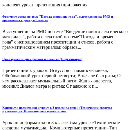
конспект урока+презентация+приложения...
Фрагмент урока по теме "Погода и времена года", выступление на РМО и
презентация к уроку в 6 классе
Выступление на РМО по теме "Введение нового лексического
материала", работа с лексикой по теме"Погода и времена
года" с использованием презентации и стихов, работа с
грамматическим материалом: образов...
Цикл презентаций к урокам в 6 классе (8 презентаций)
Презентации к урокам: Искусство - память человека;
Обобщающий урок первой четверти; В начале был ритм; О
чем рассказывает музыкальный ритм; Жанр - оперетта,
мюзикл; Диалог метра и ритма; От адажио к п...
Конспект и презентация к уроку в 8 классе по теме: «Технические средства
мультимедиа. Компьютерные презентации»
Урок по информатики в 8 классеТема урока: «Технические
средства мультимедиа. Компьютерные презентации»Тип