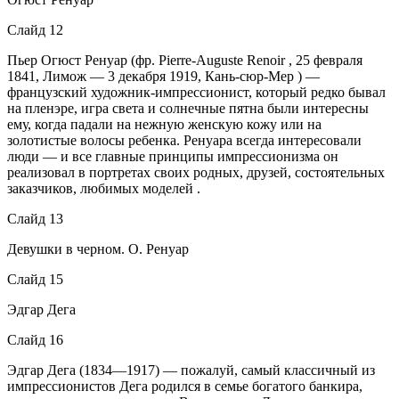
Слайд 12
Пьер Огюст Ренуар (фр. Pierre-Auguste Renoir , 25 февраля
1841, Лимож — 3 декабря 1919, Кань-сюр-Мер ) —
французский художник-импрессионист, который редко бывал
на пленэре, игра света и солнечные пятна были интересны
ему, когда падали на нежную женскую кожу или на
золотистые волосы ребенка. Ренуара всегда интересовали
люди — и все главные принципы импрессионизма он
реализовал в портретах своих родных, друзей, состоятельных
заказчиков, любимых моделей .
Слайд 13
Девушки в черном. О. Ренуар
Слайд 15
Эдгар Дега
Слайд 16
Эдгар Дега (1834—1917) — пожалуй, самый классичный из
импрессионистов Дега родился в семье богатого банкира,