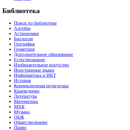
Библиотека
Поиск по библиотеке
Алгебра
Астрономия
Биология
География
Геометрия
Дополнительное образование
Естествознание
Изобразительное искусство
Иностранные языки
Информатика и ИКТ
История
Коррекционная педагогика
Краеведение
Литература
Математика
МХК
Музыка
ОБЖ
Обществознание
Право