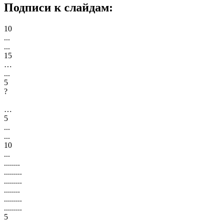
Подписи к слайдам:
10
...
...
15
…
...
5
?
…
5
...
...
10
...
........
.........
.........
........
.........
.........
5