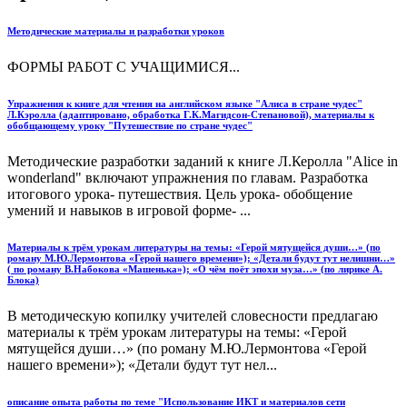
Методические материалы и разработки уроков
ФОРМЫ РАБОТ С УЧАЩИМИСЯ...
Упражнения к книге для чтения на английском языке "Алиса в стране чудес"
Л.Кэролла (адаптировано, обработка Г.К.Магидсон-Степановой), материалы к
обобщающему уроку "Путешествие по стране чудес"
Методические разработки заданий к книге Л.Керолла "Alice in
wonderland" включают упражнения по главам. Разработка
итогового урока- путешествия. Цель урока- обобщение
умений и навыков в игровой форме- ...
Материалы к трём урокам литературы на темы: «Герой мятущейся души…» (по
роману М.Ю.Лермонтова «Герой нашего времени»); «Детали будут тут нелишни…»
( по роману В.Набокова «Машенька»); «О чём поёт эпохи муза…» (по лирике А.
Блока)
В методическую копилку учителей словесности предлагаю
материалы к трём урокам литературы на темы: «Герой
мятущейся души…» (по роману М.Ю.Лермонтова «Герой
нашего времени»); «Детали будут тут нел...
описание опыта работы по теме "Использование ИКТ и материалов сети