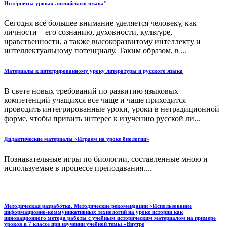
Интернетна уроках английского языка"
Сегодня всё большее внимание уделяется человеку, как
личности – его сознанию, духовности, культуре,
нравственности, а также высокоразвитому интеллекту и
интеллектуальному потенциалу. Таким образом, в ...
Материалы к интегрированному уроку литературы и русского языка
В свете новых требований по развитию языковых
компетенций учащихся все чаще и чаще приходится
проводить интегрированные уроки, уроки в нетрадиционной
форме, чтобы привить интерес к изучению русской ли...
Дидактические материалы «Играем на уроке биологии»
Познавательные игры по биологии, составленные мною и
используемые в процессе преподавания....
Методическая разработка. Методические рекомендации «Использование
информационно-коммуникативных технологий на уроке истории как
инновационного метода работы с учебным историческим материалом на примере
уроков в 7 классе при изучении учебной темы «Внутре