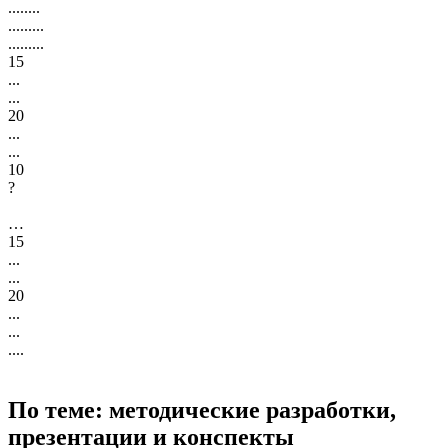
........
.........
.........
15
...
...
20
...
...
10
?
…
15
...
...
20
...
...
....
По теме: методические разработки,
презентации и конспекты