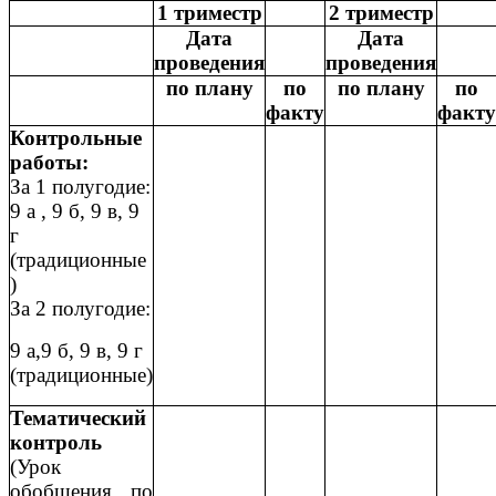
1 триместр
2 триместр
Дата
Дата
проведения
проведения
по плану
по
по плану
по
факту
факту
Контрольные
работы:
За 1 полугодие:
9 а , 9 б, 9 в, 9
г
(традиционные
)
За 2 полугодие:
9 а,9 б, 9 в, 9 г
(традиционные)
Тематический
контроль
(Урок
обобщения по