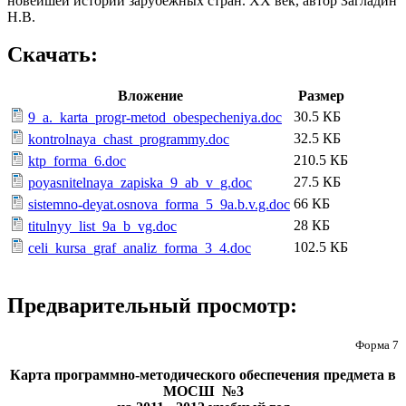
новейшей истории зарубежных стран. XX век, автор Загладин
Н.В.
Скачать:
Вложение
Размер
30.5 КБ
9_a._karta_progr-metod_obespecheniya.doc
32.5 КБ
kontrolnaya_chast_programmy.doc
210.5 КБ
ktp_forma_6.doc
27.5 КБ
poyasnitelnaya_zapiska_9_ab_v_g.doc
66 КБ
sistemno-deyat.osnova_forma_5_9a.b.v.g.doc
28 КБ
titulnyy_list_9a_b_vg.doc
102.5 КБ
celi_kursa_graf_analiz_forma_3_4.doc
Предварительный просмотр:
Форма 7
Карта программно-методического обеспечения предмета в
МОСШ №3