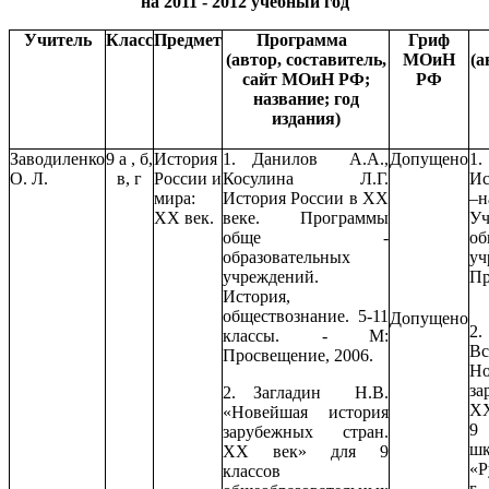
на 2011 - 2012 учебный год
Учитель
Класс
Предмет
Программа
Гриф
(автор, составитель,
МОиН
(а
сайт МОиН РФ;
РФ
название; год
издания)
Заводиленко
9 а , б,
История
1. Данилов А.А.,
Допущено
1
О. Л.
в, г
России и
Косулина Л.Г.
Ис
мира:
История России в ХХ
–н
ХХ век.
веке. Программы
Уч
обще -
об
образовательных
у
учреждений.
Пр
История,
обществознание. 5-11
Допущено
2
классы. - М:
Вс
Просвещение, 2006.
Н
за
2. Загладин Н.В.
XX
«Новейшая история
9 
зарубежных стран.
ш
ХХ век» для 9
«Р
классов
г.