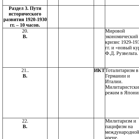
Раздел 3. Пути
исторического
развития 1920-1930
гг. – 10 часов.
20.
Мировой
В.
экономический
кризис 1929-19
гг. и «новый ку
Ф.Д. Рузвельта.
21..
ИКТ
Тоталитаризм в
В.
Германии и
Италии.
Милитаристск
режим в Япони
22.
Милитаризм и
В.
пацифизм на
международно
арене.