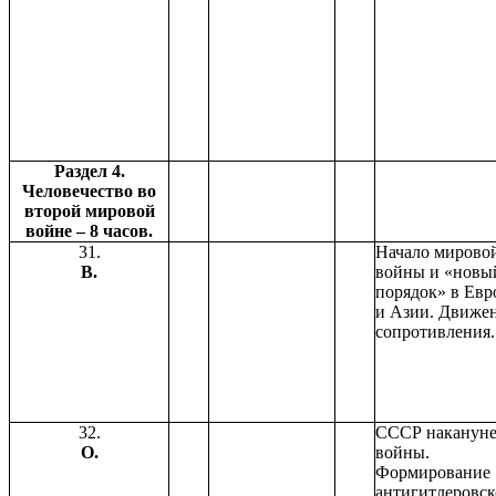
Раздел 4.
Человечество во
второй мировой
войне – 8 часов.
31.
Начало мирово
В.
войны и «новы
порядок» в Евр
и Азии. Движе
сопротивления.
32.
СССР наканун
О.
войны.
Формирование
антигитлеровс