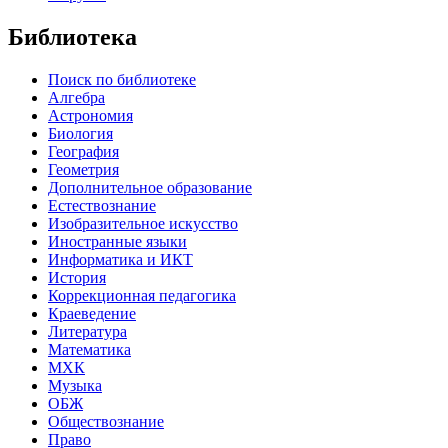
Библиотека
Поиск по библиотеке
Алгебра
Астрономия
Биология
География
Геометрия
Дополнительное образование
Естествознание
Изобразительное искусство
Иностранные языки
Информатика и ИКТ
История
Коррекционная педагогика
Краеведение
Литература
Математика
МХК
Музыка
ОБЖ
Обществознание
Право