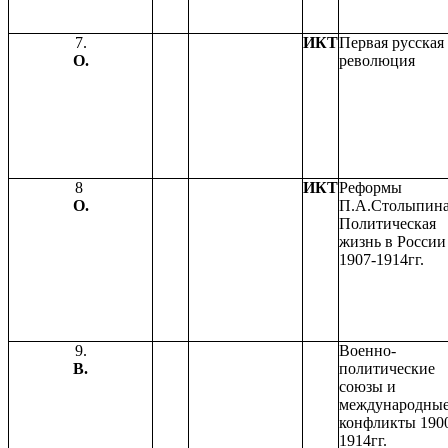
7.
ИКТ
Первая русская
О.
революция
8
ИКТ
Реформы
О.
П.А.Столыпин
Политическая
жизнь в России
1907-1914гг.
9.
Военно-
В.
политические
союзы и
международны
конфликты 190
1914гг.