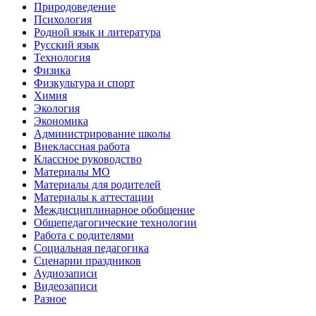
Природоведение
Психология
Родной язык и литература
Русский язык
Технология
Физика
Физкультура и спорт
Химия
Экология
Экономика
Администрирование школы
Внеклассная работа
Классное руководство
Материалы МО
Материалы для родителей
Материалы к аттестации
Междисциплинарное обобщение
Общепедагогические технологии
Работа с родителями
Социальная педагогика
Сценарии праздников
Аудиозаписи
Видеозаписи
Разное