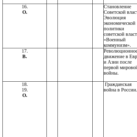
16.
Становление
О.
Советской влас
Эволюция
экономической
политики
советской власт
«Военный
коммунизм».
17.
Революционно
В.
движение в Ев
и Азии после
первой мирово
войны.
18.
Гражданская
19.
война в России
О.