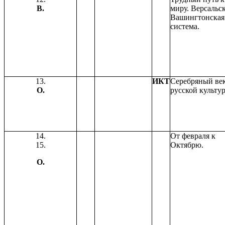
В.
миру. Версальск
Вашингтонская
система.
13.
ИКТ
Серебряный ве
О.
русской культу
14.
От февраля к
15.
Октябрю.
О.