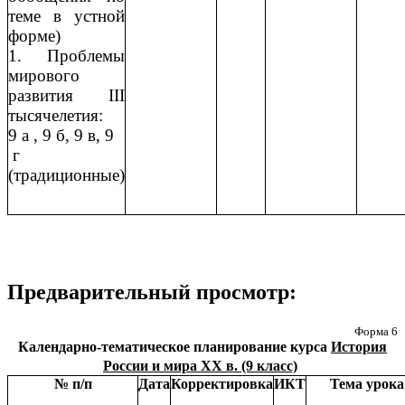
теме в устной
форме)
1. Проблемы
мирового
развития III
тысячелетия:
9 а , 9 б, 9 в, 9
г
(традиционные)
Предварительный просмотр:
Форма 6
Календарно-тематическое планирование курса
История
России и мира XX в. (9 класс)
№ п/п
Дата
Корректировка
ИКТ
Тема урока