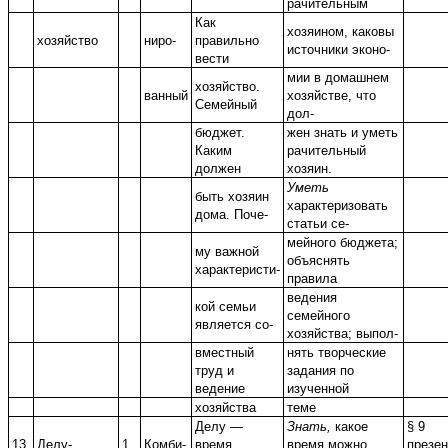
рачительным
Как
хозяином, каковы
хозяйство
ниро-
правильно
источники эконо-
вести
мии в домашнем
хозяйство.
ванный
хозяйстве, что
Семейный
дол-
бюджет.
жен знать и уметь
Каким
рачительный
должен
хозяин.
Уметь
быть хозяин
характеризовать
дома. Поче-
статьи се-
мейного бюджета;
му важной
объяснять
характеристи-
правила
ведения
кой семьи
семейного
является со-
хозяйства; выпол-
вместный
нять творческие
труд и
задания по
ведение
изученной
хозяйства
теме
Делу —
Знать,
какое
§ 9
13
Делу-
1
Комби-
время,
время можно
презен