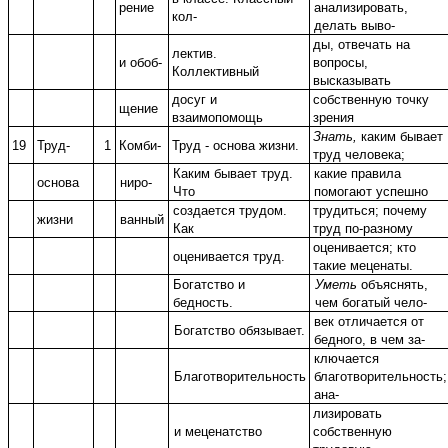
рение
анализировать,
кол-
делать выво-
ды, отвечать на
лектив.
и обоб-
вопросы,
Коллективный
высказывать
досуг и
собственную точку
щение
взаимопомощь
зрения
Знать,
каким бывает
19
Труд-
1
Комби-
Труд - основа жизни.
труд человека;
Каким бывает труд.
какие правила
основа
ниро-
Что
помогают успешно
создается трудом.
трудиться; почему
жизни
ванный
Как
труд по-разному
оценивается; кто
оценивается труд.
такие меценаты.
Богатство и
Уметь
объяснять,
бедность.
чем богатый чело-
век отличается от
Богатство обязывает.
бедного, в чем за-
ключается
Благотворительность
благотворительность;
ана-
лизировать
и меценатство
собственную