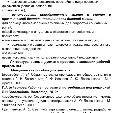
самостоятельно составлять простейшие виды правовых
документов (записки, заявления,
справки и т. п.);
использовать приобретенные знания и умения в
практической деятельности и повсе дневной жизни:
для полноценного выполнения типичных для подростка социальных
ролей;
общей ориентации в актуальных общественных событиях и
процессах;
нравственной и правовой оценки конкретных поступков людей;
реализации и защиты прав человека и гражданина, осознанного
выполнения гражданских
обязанностей;
первичного анализа и использования социальной информации.
Литература, рекомендуемая в процессе реализации рабочей
программы.
Методические пособия для учителя:
Боголюбов, Л. Н.
Общая методика преподавания обществознания в
школе / Л. Н. Боголю бов, Л. Ф. Иванова, А. Ю. Лазебникова. - М. :
Дрофа, 2008.
И
.
А.Буйволова Рабочие программы по учебникам под редакцией
Л.Н.Боголюбова. Волгоград, 2010г.
Лазебникова, А. Ю.
Современное школьное обществознание : метод,
пособие для учителя с дидакт. материалами / А. Ю. Лазебникова. - М.
: Школа-Пресс, 2000.
Прутченков, А. С.
Свет мой, зеркальце, скажи... : метод, разработки