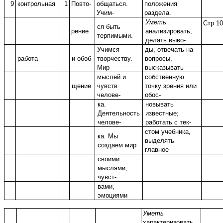
9
контрольная
1
Повто-
общаться.
положения
Учим-
раздела.
Уметь
Стр 10
ся быть
рение
анализировать,
терпимыми.
делать выво-
Учимся
ды, отвечать на
работа
и обоб-
творчеству.
вопросы,
Мир
высказывать
мыслей и
собственную
щение
чувств
точку зрения или
челове-
обос-
ка.
новывать
Деятельность
известные;
челове-
работать с тек-
стом учебника,
ка. Мы
выделять
создаем мир
главное
своими
мыслями,
чувст-
вами,
эмоциями
Уметь
характеризовать