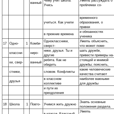
Чему учит школа.
Уметь
рассуждать о
ванный
Учись
проблемах со-
временного
учиться. Как учили
образования, о
правах
и обязанностях
в прежние времена
ученика
Одноклассники,
Уметь
объяснить,
17
Одно-
1
Комби-
сверст-
что может поме-
ники, друзья. Ты и
шать дружбе,
классни-
ниро-
другие
привести примеры на-
ребята. Как не
стоящей и мнимой
ки, свер-
ванный
обидеть
дружбы; пояснить,
какие человеческие
стники,
словом. Конфликты
качества считают
в классном
наиболее важными
друзья
коллективе
для дружбы
и пути их
преодоления
Знать
основные
18
Школа
1
Повто-
Учимся жить дружно
положения раздела.
Уметь
в классе. Классный