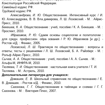
Конституция
Российской Федерации.
Семейный
кодекс РФ.
Трудовой
кодекс РФ.
Александрова, И. Ю.
Обществознание. Интенсивный курс / И.
Ю. Александрова, В. В. Вла димирова, Л. Ш. Лозовский. - М. : Айрис-
Пресс, 2010.
Бекешев, К. А.
Обществознание : учеб, пособие / К. А. Бекешев. - М. :
Проспект, 2010.
Ибрагимов, Р. Ю.
Сдаем основы социологии и политологии :
для средн. профессион. обра зования / Р. Ю. Ибрагимов [и др.]. -
Ростов н/Д. : Феникс, 2005.
Лозовский, Л. Ш.
Практикум по обществознанию : вопросы и
ответы; тесты с решениями / Л. Ш. Лозовский, Б. А. Райзберг. - М. :
Рольф Айрис-Пресс, 2010.
Сычев, А. А.
Обществознание : учеб, пособие / А. А. Сычев. - М.:
Альфа-М, ИНФРА-М, 2010.
Тюляева, Т. И.
Обществознание : настольная книга учителя / Т. И.
Тюляева. - М.: Астрель, 2010.
Дополнительная литература для учащихся:
Домашек, Е. В.
Школьный справочник по обществознанию / Е.
В. Домашек. - Ростов н/Д. : Феникс, 2010.
Сазонова, Г. Г.
Обществознание в таблицах и схемах / Г. Г.
Сазонова. - М. : Виктория Плюс, 2007.