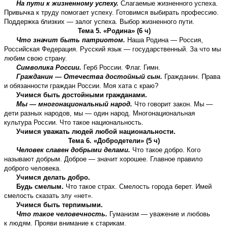
На пути к жизненному успеху.
Слагаемые жизненного успеха.
Привычка к труду помогает успеху. Готовимся выбирать профессию.
Поддержка близких — залог успеха. Выбор жизненного пути.
Тема 5. «Родина» (6 ч)
Что значит быть патриотом.
Наша Родина — Россия,
Российская Федерация. Русский язык — государственный. За что мы
любим свою страну.
Символика России.
Герб России. Флаг. Гимн.
Гражданин — Отечества достойный сын.
Гражданин. Права
и обязанности граждан России. Моя хата с краю?
Учимся быть достойными гражданами.
Мы — многонациональный народ.
Что говорит закон. Мы —
дети разных народов, мы — один народ. Многонациональная
культура России. Что такое национальность.
Учимся уважать людей любой национальности.
Тема 6. «Добродетели» (5 ч)
Человек славен добрыми делами.
Что такое добро. Кого
называют добрым. Доброе — значит хорошее. Главное правило
доброго человека.
Учимся делать добро.
Будь смелым.
Что такое страх. Смелость города берет. Имей
смелость сказать злу «нет».
Учимся быть терпимыми.
Что такое человечность.
Гуманизм — уважение и любовь
к людям. Прояви внимание к старикам.