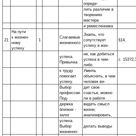
опреде-
лить различие в
творениях
мастера
и ремесленника
На пути
Знать,
что
к жизнен-
Слагаемые
21
1
сопутствует
§14,
ному
жизненного
успеху в жиз-
успеху
ни, как добиться
успеха.
успеха в чем-
с. 153?2,
Привычка
либо.
к труду
Уметь
помогает
объяснять, в чем
успеху.
человек ви-
Выбор
дит свое
профессии.
счастье, можно
Под-
ли в работе
держка
видеть смысл
близких -
жизни;
залог
анализировать,
успеха.
Выбор
делать выводы
жизненно-