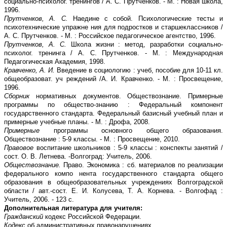
социально-психолог. тренингов / А. С. Прутченков. - М. : Новая школа,
1996.
Прутченков, А. С.
Наедине с собой. Психологические тесты и
психотехнические упражне ния для подростков и старшеклассников /
А. С. Прутченков. - М. : Российское педагогическое агентство, 1996.
Прутченков, А. С.
Школа жизни : метод, разработки социально-
психолог. тренинга / А. С. Прутченков. - М. : Международная
Педагогическая Академия, 1998.
Кравченко, А. И.
Введение в социологию : учеб, пособие для 10-11 кл.
общеобразоват. уч реждений /А. И. Кравченко. - М. : Просвещение,
1996.
Сборник
нормативных документов. Обществознание. Примерные
программы по общество-знанию : Федеральный компонент
государственного стандарта. Федеральный базисный учебный план и
примерные учебные планы. - М. : Дрофа, 2008.
Примерные
программы основного общего образования.
Обществознание : 5-9 классы. - М. : Просвещение, 2010.
Правовое
воспитание школьников : 5-9 классы : конспекты занятий /
сост. О. В. Летнева. -Волгоград: Учитель, 2006.
Обществознание.
Право. Экономика : сб. материалов по реализации
федерального компо нента государственного стандарта общего
образования в общеобразовательных учреждениях Волгоградской
области / авт.-сост. Е. И. Колусева, Т. А. Корнева. - Волгофад :
Учитель, 2006. - 123 с.
Дополнительная литература для учителя:
Гражданский
кодекс Российской Федерации.
Кодекс
об административных правонарушениях.