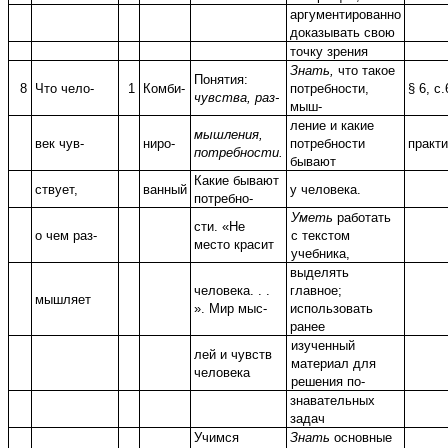
аргументированно
доказывать свою
точку зрения
Знать,
что такое
Понятия:
8
Что чело-
1
Комби-
потребности,
§ 6, с.
чувства, раз-
мыш-
ление и какие
мышления,
век чув-
ниро-
потребности
практ
потребности.
бывают
Какие бывают
ствует,
ванный
у человека.
потребно-
Уметь
работать
сти. «Не
о чем раз-
с текстом
место красит
учебника,
выделять
человека. . .
главное;
мышляет
». Мир мыс-
использовать
ранее
изученный
лей и чувств
материал для
человека
решения по-
знавательных
задач
Учимся
Знать
основные