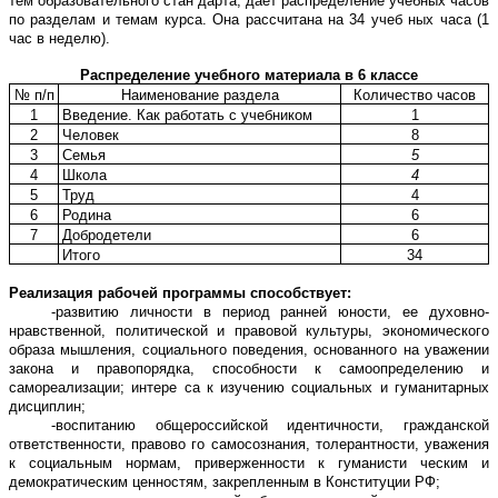
тем образовательного стан дарта, дает распределение учебных часов
по разделам и темам курса. Она рассчитана на 34 учеб ных часа (1
час в неделю).
Распределение учебного материала в 6 классе
№ п/п
Наименование раздела
Количество часов
1
Введение. Как работать с учебником
1
2
Человек
8
3
Семья
5
4
Школа
4
5
Труд
4
6
Родина
6
7
Добродетели
6
Итого
34
Реализация рабочей программы способствует:
-развитию личности в период ранней юности, ее духовно-
нравственной, политической и правовой культуры, экономического
образа мышления, социального поведения, основанного на уважении
закона и правопорядка, способности к самоопределению и
самореализации; интере са к изучению социальных и гуманитарных
дисциплин;
-воспитанию общероссийской идентичности, гражданской
ответственности, правово го самосознания, толерантности, уважения
к социальным нормам, приверженности к гуманисти ческим и
демократическим ценностям, закрепленным в Конституции РФ;