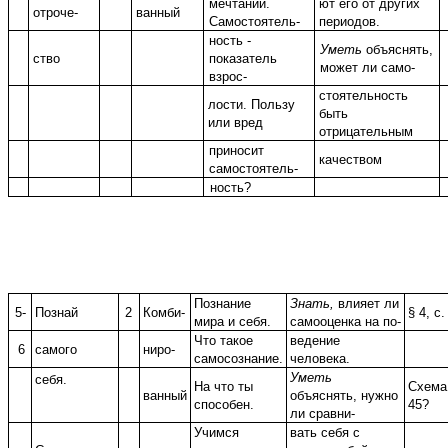
мечтаний.
ют его от других
отроче-
ванный
Самостоятель-
периодов.
ность -
Уметь
объяснять,
ство
показатель
может ли само-
взрос-
стоятельность
лости. Пользу
быть
или вред
отрицательным
приносит
качеством
самостоятель-
ность?
Познание
Знать,
влияет ли
5-
Познай
2
Комби-
§ 4, с.
мира и себя.
самооценка на по-
Что такое
ведение
6
самого
ниро-
самосознание.
человека.
Уметь
себя.
На что ты
Схема
ванный
объяснять, нужно
способен.
45?
ли сравни-
Учимся
вать себя с