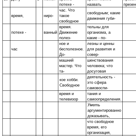
потехе -
назвать
презен
час. Что
свободным; какие
время,
ниро-
такое
движения губи-
свободное
время.
тельны для
потехе -
ванный
Движение
организма, а
полез-
какие - по-
ное и
лезны и ценны
час
бесполезное.
для развития и
До-
совер-
машний
шенствования
мастер. Что
человека; что
та-
досуговая
деятельность -
кое хобби.
это сфера
Свободное
самовоспи-
время и
тания и
телевизор
самоопределения.
Уметь
аргументированно
доказывать,
что свободное
время, его
организация,