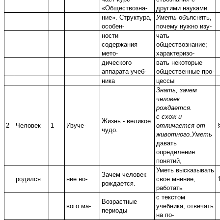
«Обществозна-
другими науками.
ние». Структура,
Уметь
объяснять,
особен-
почему нужно изу-
ности
чать
содержания
обществознание;
мето-
характеризо-
дического
вать некоторые
аппарата учеб-
общественные про-
ника
цессы
Знать, зачем
человек
рождается.
с схож и
Жизнь - великое
2
Человек
1
Изуче-
отличается от
чудо.
животного.Уметь
давать
определение
понятий,
Уметь высказывать
Зачем человек
родился
ние но-
свое мнение,
рождается.
работать
с текстом
Возрастные
вого ма-
учебника, отвечать
периоды
на по-