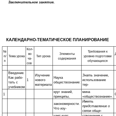
Заключительное занятие.
КАЛЕНДАРНО-ТЕМАТИЧЕСКОЕ ПЛАНИРОВАНИЕ
Кол-
№
Требования к
во
Элементы
п/
Тема урока
Тип урока
уровню подготовки
ча-
содержания
п
обучающихся
сов
Введение.
Изучение
Знать
значение,
Как рабо-
Наука
1
нового
использование
тать с
обществознание:
материала
тер-
учебником
круг знаний,
мина
1
принципы,
«обществознание».
Иметь
закономерности.
представление о
Что изу-
связи обще-
чает курс
ствознания с