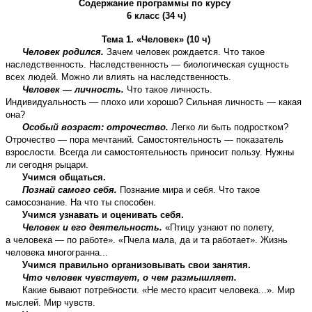
Содержание программы по курсу
6 класс (34 ч)
Тема 1. «Человек» (10 ч)
Человек родился.
Зачем человек рождается. Что такое
наследственность. Наследственность — биологическая сущность
всех людей. Можно ли влиять на наследственность.
Человек — личность.
Что такое личность.
Индивидуальность — плохо или хорошо? Сильная личность — какая
она?
Особый возраст: отрочество.
Легко ли быть подростком?
Отрочество — пора мечтаний. Самостоятельность — показатель
взрослости. Всегда ли самостоятельность приносит пользу. Нужны
ли сегодня рыцари.
Учимся общаться.
Познай самого себя.
Познание мира и себя. Что такое
самосознание. На что ты способен.
Учимся узнавать и оценивать себя.
Человек и его деятельность.
«Птицу узнают по полету,
а человека — по работе». «Пчела мала, да и та работает». Жизнь
человека многогранна...
Учимся правильно организовывать свои занятия.
Что человек чувствует, о чем размышляет.
Какие бывают потребности. «Не место красит человека...». Мир
мыслей. Мир чувств.