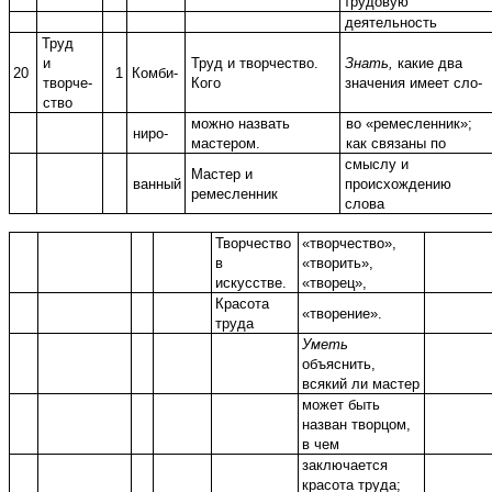
трудовую
деятельность
Труд
и
Труд и творчество.
Знать,
какие два
20
1
Комби-
творче-
Кого
значения имеет сло-
ство
можно назвать
во «ремесленник»;
ниро-
мастером.
как связаны по
смыслу и
Мастер и
ванный
происхождению
ремесленник
слова
Творчество
«творчество»,
в
«творить»,
искусстве.
«творец»,
Красота
«творение».
труда
Уметь
объяснить,
всякий ли мастер
может быть
назван творцом,
в чем
заключается
красота труда;