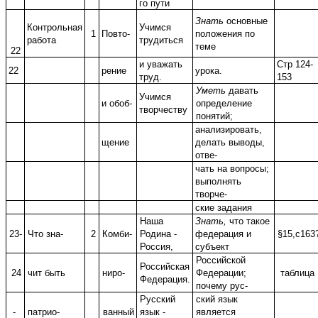
го пути
Знать
основные
Контрольная
Учимся
1
Повто-
положения по
работа
трудиться
теме
22
и уважать
Стр 124-
22
рение
урока.
труд.
153
Уметь
давать
Учимся
и обоб-
определение
творчеству
понятий;
анализировать,
щение
делать выводы,
отве-
чать на вопросы;
выполнять
творче-
ские задания
Наша
Знать,
что такое
23-
Что зна-
2
Комби-
Родина -
федерация и
§15,с163
Россия,
субъект
Российской
Российская
24
чит быть
ниро-
Федерации;
таблица
Федерация.
почему рус-
Русский
ский язык
-
патрио-
ванный
язык -
является