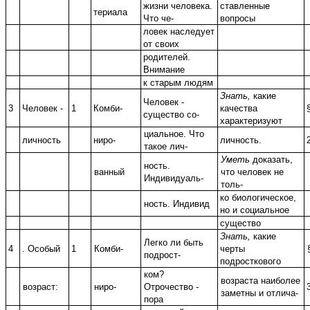
жизни человека.
ставленные
териала
Что че-
вопросы
ловек наследует
от своих
родителей.
Внимание
к старым людям
Знать,
какие
Человек -
3
Человек -
1
Комби-
качества
существо со-
характеризуют
циальное. Что
личность
ниро-
личность.
такое лич-
Уметь
доказать,
ность.
ванный
что человек не
Индивидуаль-
толь-
ко биологическое,
ность. Индивид
но и социальное
существо
Знать,
какие
Легко ли быть
4
. Особый
1
Комби-
черты
подрост-
подросткового
ком?
возраста наиболее
возраст:
ниро-
Отрочество -
заметны и отлича-
пора