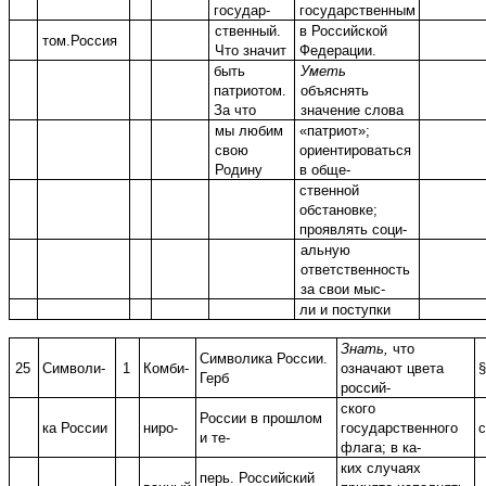
государ-
государственным
ственный.
в Российской
том.Россия
Что значит
Федерации.
быть
Уметь
патриотом.
объяснять
За что
значение слова
мы любим
«патриот»;
свою
ориентироваться
Родину
в обще-
ственной
обстановке;
проявлять соци-
альную
ответственность
за свои мыс-
ли и поступки
Знать,
что
Символика России.
25
Символи-
1
Комби-
означают цвета
§
Герб
россий-
ского
России в прошлом
ка России
ниро-
государственного
и те-
флага; в ка-
ких случаях
перь. Российский