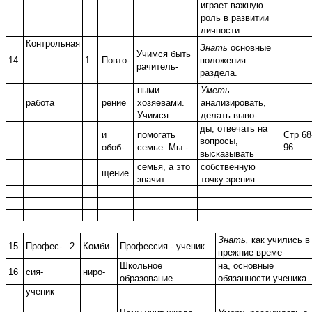
играет важную
роль в развитии
личности
Контрольная
Знать
основные
Учимся быть
14
1
Повто-
положения
рачитель-
раздела.
ными
Уметь
работа
рение
хозяевами.
анализировать,
Учимся
делать выво-
ды, отвечать на
и
помогать
Стр 68
вопросы,
обоб-
семье. Мы -
96
высказывать
семья, а это
собственную
щение
значит. . .
точку зрения
Знать,
как учились в
15-
Профес-
2
Комби-
Профессия - ученик.
прежние време-
Школьное
на, основные
16
сия-
ниро-
образование.
обязанности ученика.
ученик