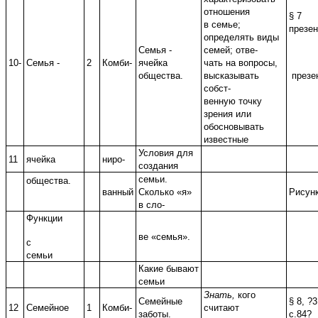
отношения
§ 7
в семье;
презен
определять виды
Семья -
семей; отве-
10-
Семья -
2
Комби-
ячейка
чать на вопросы,
общества.
высказывать
презе
собст-
венную точку
зрения или
обосновывать
известные
Условия для
11
ячейка
ниро-
создания
семьи.
общества.
ванный
Сколько «я»
Рисун
в сло-
Функции
ве «семья».
с
семьи
Какие бывают
семьи
Знать,
кого
Семейные
§ 8, ?3
12
Семейное
1
Комби-
считают
заботы.
с.84?