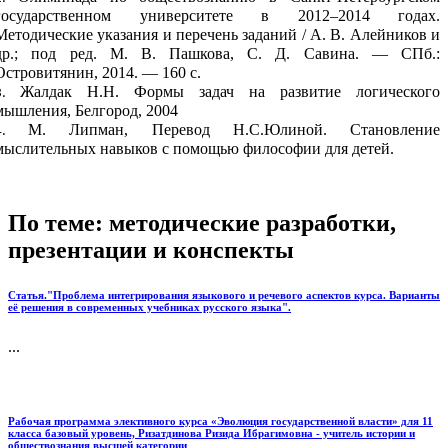
государственном университете в 2012–2014 годах.
Методические указания и перечень заданий / А. В. Алейников и
др.; под ред. М. В. Пашкова, С. Д. Савина. — СПб.:
Островитянин, 2014. — 160 с.
Жалдак Н.Н. Формы задач на развитие логического
мышления, Белгород, 2004
М. Липман, Перевод Н.С.Юлиной. Становление
мыслительных навыков с помощью философии для детей.
По теме: методические разработки,
презентации и конспекты
Статья."Проблема интегрирования языкового и речевого аспектов курса. Варианты
её решения в современных учебниках русского языка".
...
Рабочая программа элективного курса «Эволюция государственной власти» для 11
класса базовый уровень, Ризатдинова Ризида Ибрагимовна - учитель истории и
обществознания высшей категории