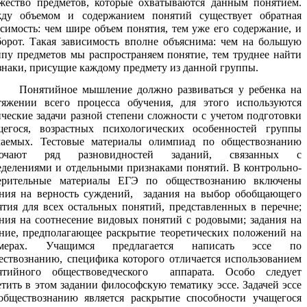
жество предметов, которые охватываются данным понятием.
ду объемом и содержанием понятий существует обратная
исимость: чем шире объем понятия, тем уже его содержание, и
борот. Такая зависимость вполне объяснима: чем на большую
ппу предметов мы распространяем понятие, тем труднее найти
знаки, присущие каждому предмету из данной группы.
ятийное мышление должно развиваться у ребенка на
тяжении всего процесса обучения, для этого используются
ические задачи разной степени сложности с учетом подготовки
щегося, возрастных психологических особенностей группы
чаемых. Тестовые материалы олимпиад по обществознанию
ючают ряд разновидностей заданий, связанных с
еделениями и отдельными признаками понятий. В контрольно-
ерительные материалы ЕГЭ по обществознанию включены
ания на верность суждений, задания на выбор обобщающего
ятия для всех остальных понятий, представленных в перечне;
ания на соотнесение видовых понятий с родовыми; задания на
ание, предполагающее раскрытие теоретических положений на
мерах. Учащимся предлагается написать эссе по
ествознанию, специфика которого отличается использованием
ятийного обществоведческого аппарата. Особо следует
тить в этом задании философскую тематику эссе. Задачей эссе
обществознанию является раскрытие способности учащегося