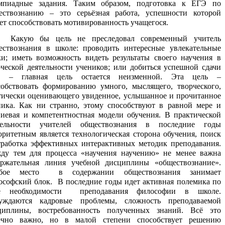
мпиадные задания. Таким образом, подготовка к ЕГЭ по
ествознанию – это серьёзная работа, успешности которой
ет способствовать мотивированность учащегося.
Какую бы цель не преследовал современный учитель
ествознания в школе: проводить интересные увлекательные
ки; иметь возможность видеть результаты своего научения в
рческой деятельности учеников; или добиться успешной сдачи
 – главная цель остается неизменной. Эта цель –
собствовать формированию умного, мыслящего, творческого,
тически оценивающего увиденное, услышанное и прочитанное
ника. Как ни странно, этому способствуют в равной мере и
ниевая и компетентностная модели обучения. В практической
тельности учителей обществознания в последние годы
оритетным является технологическая сторона обучения, поиск
тработка эффективных интерактивных методик преподавания.
ду тем для процесса «научения научению» не менее важна
ержательная линия учебной дисциплины «обществознание».
бое место в содержании обществознания занимает
ософский блок. В последние годы идет активная полемика по
е необходимости преподавания философии в школе.
уждаются кадровые проблемы, сложность преподаваемой
циплины, востребованность полученных знаний. Всё это
ечно важно, но в малой степени способствует решению