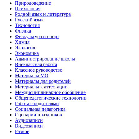
Природоведение
Психология
Родной язык и литература
Русский язык
Технология
Физика
Физкультура и спорт
Химия
Экология
Экономика
Администрирование школы
Внеклассная работа
Классное руководство
Материалы МО
Материалы для родителей
Материалы к аттестации
Междисциплинарное обобщение
Общепедагогические технологии
Работа с родителями
Социальная педагогика
Сценарии праздников
Аудиозаписи
Видеозаписи
Разное