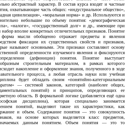
ольно абстрактный характер. В состав курса входят и частные
ятия, охватывающие часть общих: «индустриальное общество»,
падная цивилизация», «моральная норма» и др. Используются и
внительно небольшие по объему понятия: «демографическая
ппа», «налоги», «государственный долг» и др., имеющие при
м набор вполне конкретных отличительных признаков.
Понятие
 форма мысли обобщенно отражает предметы и явления
редством фиксации их существенных свойств и признаков,
орые называют основными. Эти признаки составляют основу
ественной определенности изучаемого явления и фиксируются
пределении (дефиниции) понятия. Понятие выступает
еобразным строительным материалом, в рамках которого
исходит накопление и оформление знания, полученного в ходе
навательного процесса, а любая отрасль науки или учебная
циплина будет обладать своим «понятийно-категориальным
аратом» — системой законов, категорий (наиболее общих,
даментальных понятий) и принципов, определяющих ее
дметную область. В формальной логике (добавляется ещё одна
ософская дисциплина), которая специально занимается
чением понятий, выделяют такие их характеристики, как
ержание и объем. Содержание понятия — это совокупность
знаков, на основе которых выделяется класс предметов,
значаемых данным понятием. Объем понятия — это то