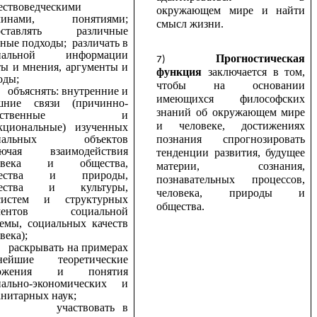
ествоведческими
окружающем мире и найти
минами, понятиями;
смысл жизни.
оставлять различные
ные подходы; различать в
иальной информации
Прогностическая
ты и мнения, аргументы и
функция
заключается в том,
оды;
чтобы на основании
бъяснять: внутренние и
имеющихся философских
шние связи (причинно-
знаний об окружающем мире
едственные и
и человеке, достижениях
кциональные) изученных
познания спрогнозировать
циальных объектов
лючая взаимодействия
тенденции развития, будущее
ловека и общества,
материи, сознания,
щества и природы,
познавательных процессов,
щества и культуры,
человека, природы и
систем и структурных
общества.
ементов социальной
темы, социальных качеств
века);
аскрывать на примерах
нейшие теоретические
ложения и понятия
иально-экономических и
нитарных наук;
участвовать в