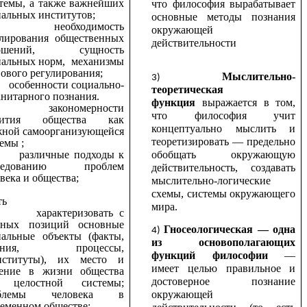
темы, а также важнейших
что философия вырабатывает
альных институтов;
основные методы познания
необходимость
окружающей
улирования общественных
действительности
ношений, сущность
иальных норм, механизмы
ового регулирования;
Мыслительно-
собенности социально-
теоретическая
нитарного познания.
функция
выражается в том,
закономерности
что философия учит
вития общества как
концептуально мыслить и
жной самоорганизующейся
теоретизировать — предельно
емы ;
обобщать окружающую
азличные подходы к
следованию проблем
действительность, создавать
века и общества;
мыслительно-логические
схемы, системы окружающего
ть
мира.
характеризовать с
чных позиций основные
Гносеологическая — одна
иальные объекты (факты,
из основополагающих
ления, процессы,
функций философии
—
титуты), их место и
имеет целью правильное и
чение в жизни общества
достоверное познание
 целостной системы;
облемы человека в
окружающей
еменном обществе;