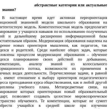
абстрактные категории или актуальные
знания?
В настоящее время идет активная переориентация
диционной знаниевой модели школьного образования на
петентостную модель. Компетентностная модель предполагает
мирование у учащихся навыков по использованию полученных
ний и дальнейшему расширению информационной базы
остоятельным образом. Модернизация образования нацелена на
дрение новых ориентиров мышления, как педагогов, так
щихся и родителей. Среди наиболее общих задач, которые
словлены процессом модернизации образования – обучение
щихся планированию своих действий по добыванию,
стематизации, анализу знаний из колоссального
ормационного потока, возможности их применения в
личных видах деятельности. Перечисленные задачи, в равной
е, имеют отношение к выбору ориентиров педагогического
цесса преподавания курса обществознания, как и любой другой
циплины учебного плана. Метапредметные связи, на
мирование которых ориентирован новый образовательный
ндарт, позволяют создавать целостное мировоззренческое
странство обучаемого. Те компетенции, которые не сумеет
обрести учащийся в средней школе при изучении