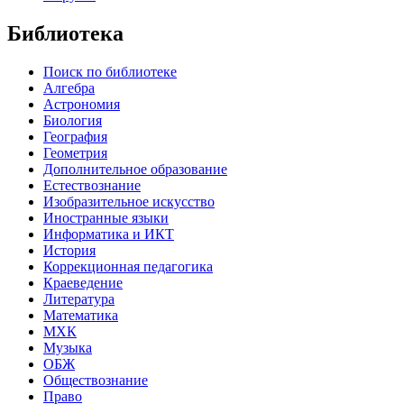
Библиотека
Поиск по библиотеке
Алгебра
Астрономия
Биология
География
Геометрия
Дополнительное образование
Естествознание
Изобразительное искусство
Иностранные языки
Информатика и ИКТ
История
Коррекционная педагогика
Краеведение
Литература
Математика
МХК
Музыка
ОБЖ
Обществознание
Право