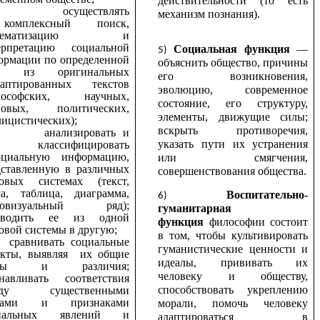
действительности (то есть
осуществлять
механизм познания).
мплексный поиск,
стематизацию и
ерпретацию социальной
Социальная функция
—
ормации по определенной
объяснить общество, причины
ме из оригинальных
его возникновения,
даптированных текстов
эволюцию, современное
лософских, научных,
состояние, его структуру,
вовых, политических,
элементы, движущие силы;
ицистических);
вскрыть противоречия,
анализировать и
указать пути их устранения
ассифицировать
иальную информацию,
или смягчения,
дставленную в различных
совершенствования общества.
ковых системах (текст,
ма, таблица, диаграмма,
Воспитательно-
иовизуальный ряд);
гуманитарная
еводить ее из одной
функция
философии состоит
овой системы в другую;
в том, чтобы культивировать
равнивать социальные
гуманистические ценности и
екты, выявляя их общие
идеалы, прививать их
рты и различия;
человеку и обществу,
анавливать соответствия
способствовать укреплению
жду существенными
ртами и признаками
морали, помочь человеку
циальных явлений и
адаптироваться в