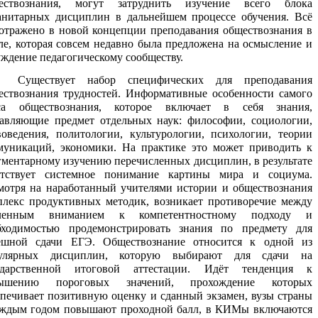
ествознания, могут затруднить изучение всего блока
анитарных дисциплин в дальнейшем процессе обучения. Всё
 отражено в новой концепции преподавания обществознания в
ле, которая совсем недавно была предложена на осмысление и
уждение педагогическому сообществу.
Существует набор специфических для преподавания
ествознания трудностей. Информативные особенности самого
са обществознания, которое включает в себя знания,
тавляющие предмет отдельных наук: философии, социологии,
воведения, политологии, культурологии, психологии, теории
муникаций, экономики. На практике это может приводить к
гментарному изучению перечисленных дисциплин, в результате
утствует системное понимание картины мира и социума.
мотря на наработанный учителями истории и обществознания
плекс продуктивных методик, возникает противоречие между
ленным вниманием к компетентностному подходу и
бходимостью продемонстрировать знания по предмету для
ешной сдачи ЕГЭ. Обществознание относится к одной из
улярных дисциплин, которую выбирают для сдачи на
ударственной итоговой аттестации. Идёт тенденция к
ышению пороговых значений, прохождение которых
спечивает позитивную оценку и сданный экзамен, вузы страны
аждым годом повышают проходной балл, в КИМы включаются