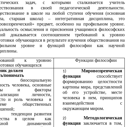
ктических задач, с которыми сталкивается учитель
ествознания в своей педагогической деятельности.
ествознание в школе на любой ступени обучения (основная
ла, старшая школа) – интегративная дисциплина, это
ровоззренческий» предмет, особенно на профильном уровне.
уальность осмысления и присвоения учащимися философских
ний доказывается соотношением требований к уровню
готовки обучающихся
в результате изучения обществознания на
фильном уровне и функций философии как научной
циплины.
ебований к уровню
Функции философии
готовки обучающихся
ник должен
Мировоззренческая
ть/понимать
функция
способствует
биосоциальную
формированию целостности
ность человека, основные
картины мира, представлений
апы и факторы
об его устройстве, месте
иализации личности,
человека в нем, принципов
то и роль человека в
взаимодействия с
стеме общественных
окружающим миром.
ошений;
тенденции развития
Методологическая
щества в целом как
функция
заключается в том,
ожной динамичной