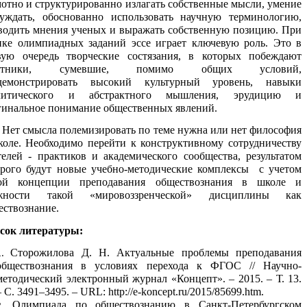
мотно и структурированно излагать собственные мысли, умение
суждать, обоснованно использовать научную терминологию,
водить мнения ученых и выражать собственную позицию. При
нке олимпиадных заданий эссе играет ключевую роль. Это в
вую очередь творческие состязания, в которых побеждают
астники, сумевшие, помимо общих условий,
демонстрировать высокий культурный уровень, навыки
литического и абстрактного мышления, эрудицию и
гинальное понимание общественных явлений.
 смысла полемизировать по теме нужна или нет философия
коле. Необходимо перейти к конструктивному сотрудничеству
телей - практиков и академического сообщества, результатом
орого будут новые учебно-методические комплексы с учетом
ой концепции преподавания обществознания в школе и
жности такой «мировоззренческой» дисциплины как
ествознание.
сок литературы:
Сторожилова Д. Н. Актуальные проблемы преподавания
обществознания в условиях перехода к ФГОС // Научно-
методический электронный журнал «Концепт». – 2015. – Т. 13.
– С. 3491–3495. – URL: http://e-koncept.ru/2015/85699.htm.
Олимпиада по обществознанию в Санкт-Петербургском