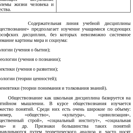
блемы жизни человека и
ства.
держательная линия учебной дисциплины
ществознание» предполагает изучение учащимися следующих
ософских дисциплин, без которых невозможно системное
имание картины мира и социума:
логии (учения о бытии);
еологии (учения о познании);
ектики (учения о развитии);
ологии (теории ценностей);
меневтики (теории понимания и толкования знаний).
ествознание как школьная дисциплина базируется на
ятийном мышлении. В курсе обществознания изучается
жество понятий. Среди них есть очень широкие по объему:
ример, «общество», «культура», «цивилизация»,
щественный строй», «социальный институт», «социальная
рма» и др. Признаки большинства таких понятий
анавливаются путем теоретического анализа и часто носят