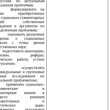
куссиях по актуальным
иальным проблемам;
формулировать на
нове приобретенных
иально-гуманитарных
аний собственные
дения и аргументы по
еделенным проблемам;
ценивать различные
дения о социальных
ектах с точки зрения
ственных наук;
одготовить аннотацию,
цензию, реферат,
рческую работу, устное
тупление;
осуществлять
ивидуальные и групповые
бные исследования по
альной проблематике;
рименять социально-
ономические и
анитарные знания в
оцессе решения
знавательных и
актических задач,
ажающих актуальные