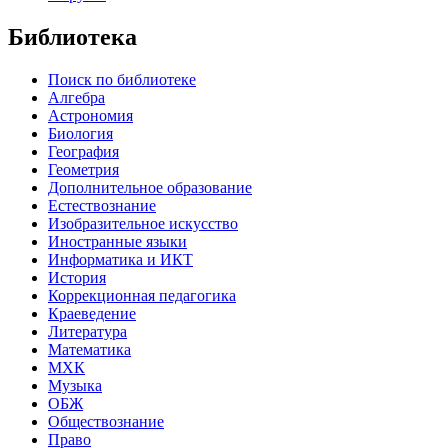
Библиотека
Поиск по библиотеке
Алгебра
Астрономия
Биология
География
Геометрия
Дополнительное образование
Естествознание
Изобразительное искусство
Иностранные языки
Информатика и ИКТ
История
Коррекционная педагогика
Краеведение
Литература
Математика
МХК
Музыка
ОБЖ
Обществознание
Право