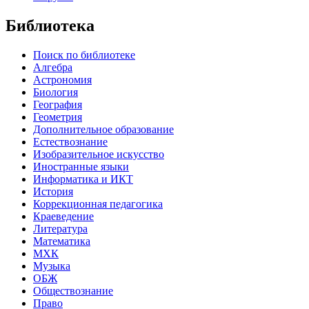
Библиотека
Поиск по библиотеке
Алгебра
Астрономия
Биология
География
Геометрия
Дополнительное образование
Естествознание
Изобразительное искусство
Иностранные языки
Информатика и ИКТ
История
Коррекционная педагогика
Краеведение
Литература
Математика
МХК
Музыка
ОБЖ
Обществознание
Право