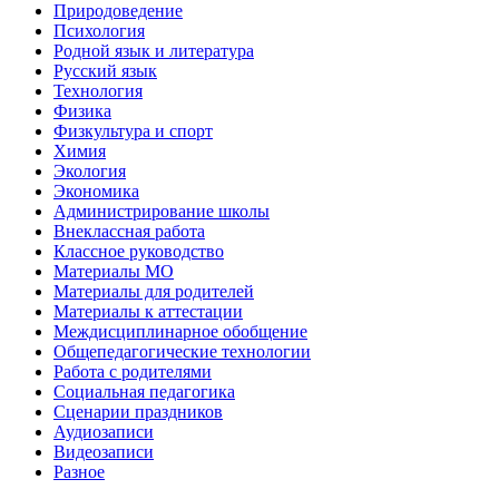
Природоведение
Психология
Родной язык и литература
Русский язык
Технология
Физика
Физкультура и спорт
Химия
Экология
Экономика
Администрирование школы
Внеклассная работа
Классное руководство
Материалы МО
Материалы для родителей
Материалы к аттестации
Междисциплинарное обобщение
Общепедагогические технологии
Работа с родителями
Социальная педагогика
Сценарии праздников
Аудиозаписи
Видеозаписи
Разное