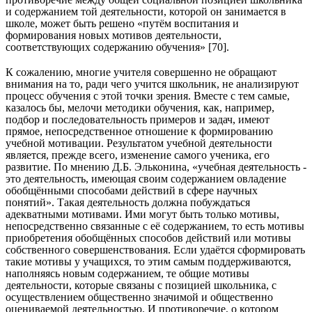
и содержанием той деятельности, которой он занимается в
школе, может быть решено «путём воспитания и
формирования новых мотивов деятельности,
соответствующих содержанию обучения» [70].
К сожалению, многие учителя совершенно не обращают
внимания на то, ради чего учится школьник, не анализируют
процесс обучения с этой точки зрения. Вместе с тем самые,
казалось бы, мелочи методики обучения, как, например,
подбор и последовательность примеров и задач, имеют
прямое, непосредственное отношение к формированию
учебной мотивации. Результатом учебной деятельности
является, прежде всего, изменение самого ученика, его
развитие. По мнению Д.Б. Эльконина, «учебная деятельность -
это деятельность, имеющая своим содержанием овладение
обобщёнными способами действий в сфере научных
понятий». Такая деятельность должна побуждаться
адекватными мотивами. Ими могут быть только мотивы,
непосредственно связанные с её содержанием, то есть мотивы
приобретения обобщённых способов действий или мотивы
собственного совершенствования. Если удаётся сформировать
такие мотивы у учащихся, то этим самым поддерживаются,
наполняясь новым содержанием, те общие мотивы
деятельности, которые связаны с позицией школьника, с
осуществлением общественно значимой и общественно
оцениваемой деятельностью. И противоречие, о котором