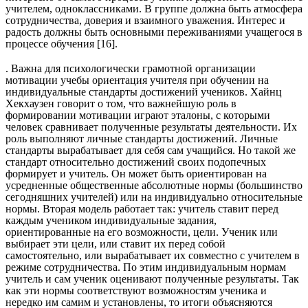
учителем, одноклассниками. В группе должна быть атмосфера
сотрудничества, доверия и взаимного уважения. Интерес и
радость должны быть основными переживаниями учащегося в
процессе обучения [16].
. Важна для психологически грамотной организации
мотивации учебы ориентация учителя при обучении на
индивидуальные стандарты достижений учеников. Хайнц
Хекхаузен говорит о том, что важнейшую роль в
формировании мотивации играют эталоны, с которыми
человек сравнивает полученные результаты деятельности. Их
роль выполняют личные стандарты достижений. Личные
стандарты вырабатывает для себя сам учащийся. Но такой же
стандарт относительно достижений своих подопечных
формирует и учитель. Он может быть ориентирован на
усредненные общественные абсолютные нормы (большинство
сегодняшних учителей) или на индивидуально относительные
нормы. Вторая модель работает так: учитель ставит перед
каждым учеником индивидуальные задания,
ориентированные на его возможности, цели. Ученик или
выбирает эти цели, или ставит их перед собой
самостоятельно, или вырабатывает их совместно с учителем в
режиме сотрудничества. По этим индивидуальным нормам
учитель и сам ученик оценивают полученные результаты. Так
как эти нормы соответствуют возможностям ученика и
нередко им самим и установлены, то итоги объясняются