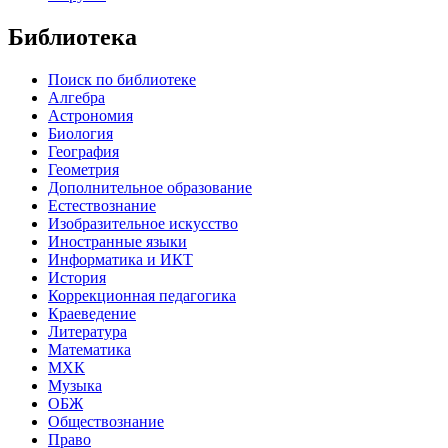
Библиотека
Поиск по библиотеке
Алгебра
Астрономия
Биология
География
Геометрия
Дополнительное образование
Естествознание
Изобразительное искусство
Иностранные языки
Информатика и ИКТ
История
Коррекционная педагогика
Краеведение
Литература
Математика
МХК
Музыка
ОБЖ
Обществознание
Право