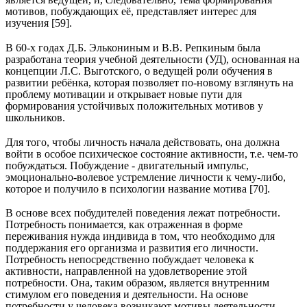
мотивов, побуждающих её, представляет интерес для
изучения [59].
В 60-х годах Д.Б. Элькониным и В.В. Репкиным была
разработана теория учебной деятельности (УД), основанная на
концепции Л.С. Выготского, о ведущей роли обучения в
развитии ребёнка, которая позволяет по-новому взглянуть на
проблему мотивации и открывает новые пути для
формирования устойчивых положительных мотивов у
школьников.
Для того, чтобы личность начала действовать, она должна
войти в особое психическое состояние активности, т.е. чем-то
побуждаться. Побуждение - двигательный импульс,
эмоционально-волевое устремление личности к чему-либо,
которое и получило в психологии название мотива [70].
В основе всех побудителей поведения лежат потребности.
Потребность понимается, как отраженная в форме
переживания нужда индивида в том, что необходимо для
поддержания его организма и развития его личности.
Потребность непосредственно побуждает человека к
активности, направленной на удовлетворение этой
потребности. Она, таким образом, является внутренним
стимулом его поведения и деятельности. На основе
потребности у человека возникают мотивы деятельности,