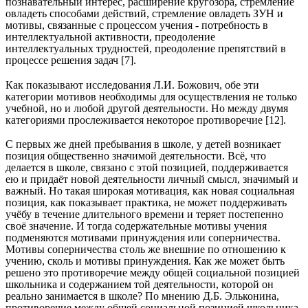
познавательный интерес, расширение кругозора, стремление
овладеть способами действий, стремление овладеть ЗУН и
мотивы, связанные с процессом учения - потребность в
интеллектуальной активности, преодоление
интеллектуальных трудностей, преодоление препятствий в
процессе решения задач [7].
Как показывают исследования Л.И. Божович, обе эти
категории мотивов необходимы для осуществления не только
учебной, но и любой другой деятельности. Но между двумя
категориями прослеживается некоторое противоречие [12].
С первых же дней пребывания в школе, у детей возникает
позиция общественно значимой деятельности. Всё, что
делается в школе, связано с этой позицией, поддерживается
ею и придаёт новой деятельности личный смысл, значимый и
важный. Но такая широкая мотивация, как новая социальная
позиция, как показывает практика, не может поддерживать
учёбу в течение длительного времени и теряет постепенно
своё значение. И тогда содержательные мотивы учения
подменяются мотивами принуждения или соперничества.
Мотивы соперничества столь же внешние по отношению к
учению, сколь и мотивы принуждения. Как же может быть
решено это противоречие между общей социальной позицией
школьника и содержанием той деятельности, которой он
реально занимается в школе? По мнению Д.Б. Эльконина,
противоречие между общей социальной позицией школьника