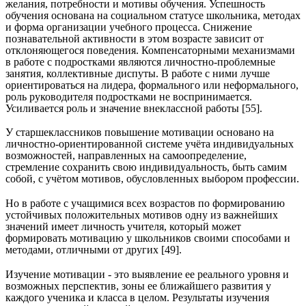
желания, потребности и мотивы обучения. Успешность
обучения основана на социальном статусе школьника, методах
и форма организации учебного процесса. Снижение
познавательной активности в этом возрасте зависит от
отклоняющегося поведения. Компенсаторными механизмами
в работе с подростками являются личностно-проблемные
занятия, коллективные диспуты. В работе с ними лучше
ориентироваться на лидера, формального или неформального,
роль руководителя подростками не воспринимается.
Усиливается роль и значение внеклассной работы [55].
У старшеклассников повышение мотивации основано на
личностно-ориентированной системе учёта индивидуальных
возможностей, направленных на самоопределение,
стремление сохранить свою индивидуальность, быть самим
собой, с учётом мотивов, обусловленных выбором профессии.
Но в работе с учащимися всех возрастов по формированию
устойчивых положительных мотивов одну из важнейших
значений имеет личность учителя, который может
формировать мотивацию у школьников своими способами и
методами, отличными от других [49].
Изучение мотивации - это выявление ее реального уровня и
возможных перспектив, зоны ее ближайшего развития у
каждого ученика и класса в целом. Результаты изучения