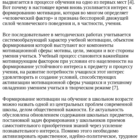
выдвигается в процессе обучения на одно из первых мест [4].
Вот почему в настоящее время вновь усиливается интерес к
формированию мотивации, которая во многом определяет
«человеческий фактор» и признана бесспорной движущей
силой человеческого поведения и, в частности, учения.
Все последовательнее в методических работах учитывается
системообразующий характер учебной мотивации, объектом
формирования которой выступают все компоненты
мотивационной сферы: мотивы, цели, эмоции и все стороны
умения учиться. Учебный процесс становится важнейшим
мотивирующим фактором при условии его нацеленности на
формирование устойчивого интереса к предмету и процессу
учения, на развитие потребности учащихся этот интерес
удовлетворить и создание условий, способствующих
активизации мотивационной сферы учащихся и успешному
овладению умением учиться в творческом режиме [7].
Формирование мотивации на обучение в школьном возрасте
можно назвать одной из центральных проблем современной
школы, делом общественной важности. Ее актуальность
обусловлена обновлением содержания школьных предметов,
постановкой задач формирования у школьников приемов
самостоятельного приобретения знаний через усиление
познавательного интереса. Помимо этого необходимо
активизировать нравственное, идейно-политическое, трудовое