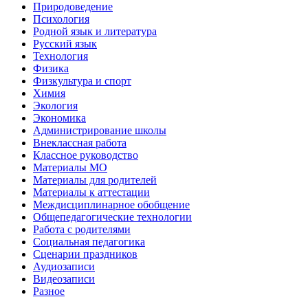
Природоведение
Психология
Родной язык и литература
Русский язык
Технология
Физика
Физкультура и спорт
Химия
Экология
Экономика
Администрирование школы
Внеклассная работа
Классное руководство
Материалы МО
Материалы для родителей
Материалы к аттестации
Междисциплинарное обобщение
Общепедагогические технологии
Работа с родителями
Социальная педагогика
Сценарии праздников
Аудиозаписи
Видеозаписи
Разное