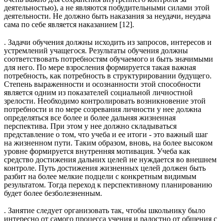
деятельностью), а не являются побудительными силами этой
деятельности. Не должно быть наказания за неудачи, неудача
сама по себе является наказанием [12].
. Задачи обучения должны исходить из запросов, интересов и
устремлений учащегося. Результаты обучения должны
соответствовать потребностям обучаемого и быть значимыми
для него. По мере взросления формируется такая важная
потребность, как потребность в структурировании будущего.
Степень выраженности и осознанности этой способности
является одним из показателей социальной личностной
зрелости. Необходимо контролировать возникновение этой
потребности и по мере созревания личности у нее должна
определяться все более и более дальняя жизненная
перспектива. При этом у нее должно складываться
представление о том, что учеба и ее итоги - это важный шаг
на жизненном пути. Таким образом, вновь, на более высоком
уровне формируется внутренняя мотивация. Учеба как
средство достижения дальних целей не нуждается во внешнем
контроле. Путь достижения жизненных целей должен быть
разбит на более мелкие подцели с конкретным видимым
результатом. Тогда переход к перспективному планированию
будет более безболезненным.
. Занятие следует организовать так, чтобы школьнику было
интересно от самого процесса учения и радостно от общения с