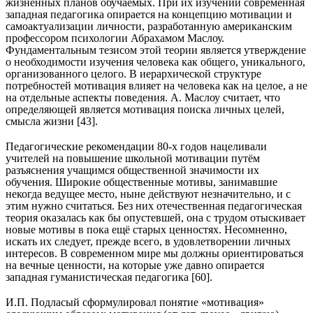
жизненных планов обучаемых. При их изучении современная
западная педагогика опирается на концепцию мотивации и
самоактуализации личности, разработанную американским
профессором психологии Абрахамом Маслоу.
Фундаментальным тезисом этой теории является утверждение
о необходимости изучения человека как общего, уникального,
организованного целого. В иерархической структуре
потребностей мотивация влияет на человека как на целое, а не
на отдельные аспекты поведения. А. Маслоу считает, что
определяющей является мотивация поиска личных целей,
смысла жизни [43].
Педагогические рекомендации 80-х годов нацеливали
учителей на повышение школьной мотивации путём
разъяснения учащимся общественной значимости их
обучения. Широкие общественные мотивы, занимавшие
некогда ведущее место, ныне действуют незначительно, и с
этим нужно считаться. Без них отечественная педагогическая
теория оказалась как бы опустевшей, она с трудом отыскивает
новые мотивы в пока ещё старых ценностях. Несомненно,
искать их следует, прежде всего, в удовлетворении личных
интересов. В современном мире мы должны ориентироваться
на вечные ценности, на которые уже давно опирается
западная гуманистическая педагогика [60].
И.П. Подласый сформулировал понятие «мотивация»