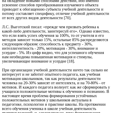
на овладение новыми способами действий, ибо именно
усвоение способов преобразования изучаемого объекта
приводит к обогащению субъекта учебной деятельности и
потому составляет специфику, отличие учебной деятельности
от всех других видов деятельности [70].
Л.С. Выготский писал: «прежде чем призвать ребенка к
какой-либо деятельности, заинтересуй его». Однако известно,
что если взять успех обучения за 100%, то от учителя и его
методов зависит только 15%, остальные 85% распределяются
следующим образом: способность к предмету - 30%,
интеллигентность - 20%, мотивация - 30%, внимание и
усердие - 5%. Из цифр видно, что для успешного обучения
нам необходима повышенная мотивация и стимулы,
увеличивающие внимание и усердие [18].
При организации учебной деятельности ничто так сильно не
интересует и не заботит опытного педагога, как учебная
мотивация школьников, так как результаты деятельности
человека на 20-30% зависят от интеллекта, и на 70-80% - от
мотивов. И каждого педагога волнует: как же сформировать у
учащихся положительные мотивы к обучению и познанию. В
настоящее время проблема формирования устойчивых
положительных мотивов у школьников актуальна в
педагогике, психологии и практике школы. На протяжении
всего обучения ученика в школе учебная деятельность
является ведущей, и, следовательно, тема формирования