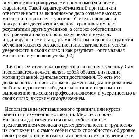
внутренне контролируемыми причинами (усилиями,
старанием). Такой характер объяснений при наличии
ответственности за выполняемое дело создает высокую
мотивацию и интерес к учению. Учитель поощряет и
подкрепляет достижения ученика, сравнивая их не с
результатами других учеников, а сего же собственными,
построенными на его прошлых успехах и неудачах
индивидуальными стандартами. Итогом подобной стратегии
обучения является возрастание привлекательности успеха,
уверенности в своих силах и как результат - оптимальная
мотивация и успешная учеба [62].
. Личность учителя и характер его отношения к ученику. Сам
преподаватель должен являть собой образец внутренне
мотивированной деятельности достижения. То есть это
должна быть личность с ярко выраженным доминированием
любви к педагогической деятельности и интересом к ее
выполнению, высоким профессионализмом и уверенностью в
своих силах, высоким самоуважением.
. Использование мотивационного тренинга или курсов
развития и изменения мотивации. Многие стороны
мотивации достижения связаны с субъективным
представлением человека о целях деятельности и трудностях
их достижения, о самом себе и своих способностях, об уровне
своих результатов и возможных причинах их получения. Эти