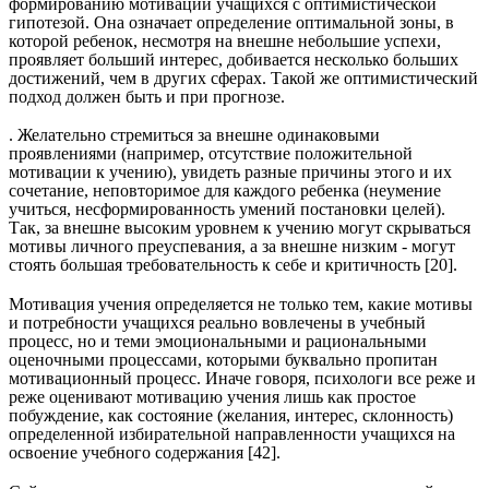
формированию мотивации учащихся с оптимистической
гипотезой. Она означает определение оптимальной зоны, в
которой ребенок, несмотря на внешне небольшие успехи,
проявляет больший интерес, добивается несколько больших
достижений, чем в других сферах. Такой же оптимистический
подход должен быть и при прогнозе.
. Желательно стремиться за внешне одинаковыми
проявлениями (например, отсутствие положительной
мотивации к учению), увидеть разные причины этого и их
сочетание, неповторимое для каждого ребенка (неумение
учиться, несформированность умений постановки целей).
Так, за внешне высоким уровнем к учению могут скрываться
мотивы личного преуспевания, а за внешне низким - могут
стоять большая требовательность к себе и критичность [20].
Мотивация учения определяется не только тем, какие мотивы
и потребности учащихся реально вовлечены в учебный
процесс, но и теми эмоциональными и рациональными
оценочными процессами, которыми буквально пропитан
мотивационный процесс. Иначе говоря, психологи все реже и
реже оценивают мотивацию учения лишь как простое
побуждение, как состояние (желания, интерес, склонность)
определенной избирательной направленности учащихся на
освоение учебного содержания [42].