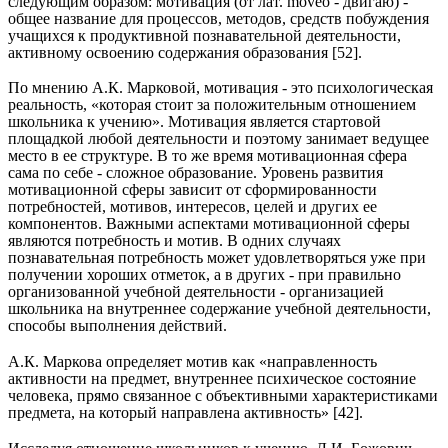
следующим образом: мотивация (от лат. moveo - двигаю) -
общее название для процессов, методов, средств побуждения
учащихся к продуктивной познавательной деятельности,
активному освоению содержания образования [52].
По мнению А.К. Марковой, мотивация - это психологическая
реальность, «которая стоит за положительным отношением
школьника к учению». Мотивация является стартовой
площадкой любой деятельности и поэтому занимает ведущее
место в ее структуре. В то же время мотивационная сфера
сама по себе - сложное образование. Уровень развития
мотивационной сферы зависит от сформированности
потребностей, мотивов, интересов, целей и других ее
компонентов. Важными аспектами мотивационной сферы
являются потребность и мотив. В одних случаях
познавательная потребность может удовлетворяться уже при
получении хороших отметок, а в других - при правильно
организованной учебной деятельности - организацией
школьника на внутреннее содержание учебной деятельности,
способы выполнения действий.
А.К. Маркова определяет мотив как «направленность
активности на предмет, внутреннее психическое состояние
человека, прямо связанное с объективными характеристиками
предмета, на который направлена активность» [42].