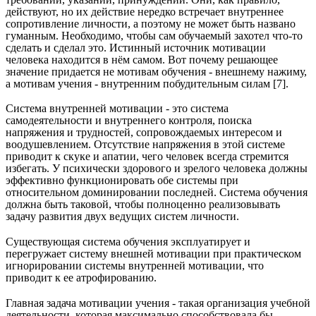
действуют, но их действие нередко встречает внутреннее
сопротивление личности, а поэтому не может быть названо
гуманным. Необходимо, чтобы сам обучаемый захотел что-то
сделать и сделал это. Истинный источник мотивации
человека находится в нём самом. Вот почему решающее
значение придается не мотивам обучения - внешнему нажиму,
а мотивам учения - внутренним побудительным силам [7].
Система внутренней мотивации - это система
самодеятельности и внутреннего контроля, поиска
напряжения и трудностей, сопровождаемых интересом и
воодушевлением. Отсутствие напряжения в этой системе
приводит к скуке и апатии, чего человек всегда стремится
избегать. У психически здорового и зрелого человека должны
эффективно функционировать обе системы при
относительном доминировании последней. Система обучения
должна быть таковой, чтобы полноценно реализовывать
задачу развития двух ведущих систем личности.
Существующая система обучения эксплуатирует и
перегружает систему внешней мотивации при практическом
игнорировании системы внутренней мотивации, что
приводит к ее атрофированию.
Главная задача мотивации учения - такая организация учебной
деятельности, которая максимально способствовала бы