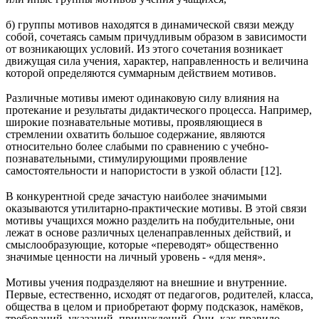
б) группы мотивов находятся в динамической связи между
собой, сочетаясь самым причудливым образом в зависимости
от возникающих условий. Из этого сочетания возникает
движущая сила учения, характер, направленность и величина
которой определяются суммарным действием мотивов.
Различные мотивы имеют одинаковую силу влияния на
протекание и результаты дидактического процесса. Например,
широкие познавательные мотивы, проявляющиеся в
стремлении охватить большое содержание, являются
относительно более слабыми по сравнению с учебно-
познавательными, стимулирующими проявление
самостоятельности и напористости в узкой области [12].
В конкурентной среде зачастую наиболее значимыми
оказываются утилитарно-практические мотивы. В этой связи
мотивы учащихся можно разделить на побудительные, они
лежат в основе различных целенаправленных действий, и
смыслообразующие, которые «переводят» общественно
значимые ценности на личный уровень - «для меня».
Мотивы учения подразделяют на внешние и внутренние.
Первые, естественно, исходят от педагогов, родителей, класса,
общества в целом и приобретают форму подсказок, намёков,
требований, указаний, принуждений. Они, как правило,