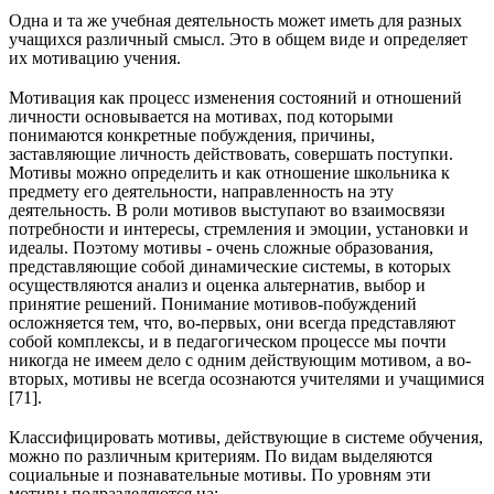
Одна и та же учебная деятельность может иметь для разных
учащихся различный смысл. Это в общем виде и определяет
их мотивацию учения.
Мотивация как процесс изменения состояний и отношений
личности основывается на мотивах, под которыми
понимаются конкретные побуждения, причины,
заставляющие личность действовать, совершать поступки.
Мотивы можно определить и как отношение школьника к
предмету его деятельности, направленность на эту
деятельность. В роли мотивов выступают во взаимосвязи
потребности и интересы, стремления и эмоции, установки и
идеалы. Поэтому мотивы - очень сложные образования,
представляющие собой динамические системы, в которых
осуществляются анализ и оценка альтернатив, выбор и
принятие решений. Понимание мотивов-побуждений
осложняется тем, что, во-первых, они всегда представляют
собой комплексы, и в педагогическом процессе мы почти
никогда не имеем дело с одним действующим мотивом, а во-
вторых, мотивы не всегда осознаются учителями и учащимися
[71].
Классифицировать мотивы, действующие в системе обучения,
можно по различным критериям. По видам выделяются
социальные и познавательные мотивы. По уровням эти
мотивы подразделяются на: