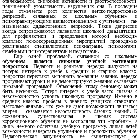
отвлекаемости, снижении активности и работоспособности,
повышенной утомляемости, нарушениях сна. В последние
годы отмечается рост количества детско-подростковых
депрессий, связанных со школьным обучением и
психотравмирующими взаимоотношениями с учителями – так
называемых дидактогенных депрессий. Такие депрессии
всегда сопровождаются явлениями школьной дезадаптации,
для профилактики и преодоления которой необходим
комплекс психокоррекционных мероприятий, проводимых
различными специалистами: психиатрами, психологами,
семейными психотерапевтами и педагогами.
Еще одной проблемой, связанной со школьным
обучением, является
снижение учебной мотивации
подростков
. Педагоги и родители нередко жалуются на
потерю интереса к учебе в средних и старших классах:
подростки перестают выполнять домашние задания, нередко
прогуливают уроки и не демонстрируют желания овладевать
школьной программой. Объяснений этому феномену может
быть несколько. Потеря интереса к учебе часто связана с
невозможностью усвоить школьную программу. Именно в
средних классах пробелы в знаниях учащихся становятся
настолько явными, что уже не дают возможности двигаться
вперед – сказывается недостаточность базовых знаний. К
сожалению, существовавшая в школах система
коррекционного обучения не восполняла эти «пробелы», а
лишь немного облегчала учебную программу, лишая детей
возможности наверстать упущенное и продолжить обучение.
Педагогическая запущенность не свидетельствует об