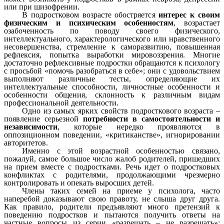
или при шизофрении.
В подростковом возрасте обостряется
интерес к своим
физическим и психическим особенностям
, возрастает
озабоченность по поводу своего физического,
интеллектуального, характерологического или нравственного
несовершенства, стремление к саморазвитию, повышенная
рефлексия, попытка выработки мировоззрения. Многие
достаточно рефлексивные подростки обращаются к психологу
с просьбой «помочь разобраться в себе»; они с удовольствием
выполняют различные тесты, определяющие их
интеллектуальные способности, личностные особенности и
особенности общения, склонность к различным видам
профессиональной деятельности.
Одно из самых ярких свойств подросткового возраста –
появление серьезной
потребности в самостоятельности и
независимости
, которые нередко проявляются в
оппозиционном поведении, «критиканстве», игнорировании
авторитетов.
Именно с этой возрастной особенностью связано,
пожалуй, самое большое число жалоб родителей, пришедших
на прием вместе с подростками. Речь идет о подростковых
конфликтах с родителями, продолжающими чрезмерно
контролировать и опекать выросших детей.
Члены таких семей на приеме у психолога, часто
наперебой доказывают свою правоту, не слыша друг друга.
Как правило, родители предъявляют много претензий к
поведению подростков и пытаются получить ответы на
частные вопросы из серии «разрешать – не разрешать»;