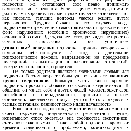
подростки же отстаивают свое право принимать
самостоятельные решения. Если в целом между детьми и
родителями хорошие, теплые и уважительные отношения, то,
как правило, текущие вопросы удается решить путем
переговоров. Труднее бывает в тех случаях, когда
подростковое стремление к самостоятельности проявляется на
фоне нарушенных (особенно хронически нарушенных)
отношений в семье. Здесь, скорее всего, речь идет не просто о
семейных разногласиях, а об устойчивом
3
девиантном
поведении
подростка, причина которого – в
семейном неблагополучии. И тогда в длительной
психологической помощи, направленной на преодоление
последствий травматизации и налаживание отношений,
нуждается и подросток, и родитель.
Не только родители являются значимыми людьми для
подростка. В этом возрасте большую роль играет
значимая
группа сверстников
. Большую часть своего времени
подросток проводит, общаясь со своими сверстниками. В
общении он узнает себя и других людей, удовлетворяет свои
потребности в принадлежности, принятии и теплом
отношении, завоевывает статус, учится быть с людьми в
разных ситуациях, развивает свою индивидуальность.
Большинство подростков демонстрируют зависимость от
своего окружения, подчиненность референтной группе;
испытывают страх оказаться вне сообщества сверстников,
стать «отверженными». Также любой подросток время от
времени сталкивается с проблемами, возникающими в