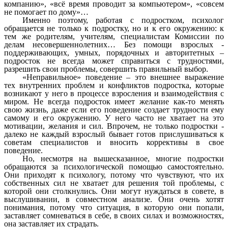
компанию», «всё время проводит за компьютером», «совсем
не помогает по дому»…
Именно поэтому, работая с подростком, психолог
обращается не только к подростку, но и к его окружению: к
тем же родителям, учителям, специалистам Комиссии по
делам несовершеннолетних… Без помощи взрослых -
поддерживающих, умных, порядочных и авторитетных –
подросток не всегда может справиться с трудностями,
разрешить свои проблемы, совершить правильный выбор.
«Неправильное» поведение – это внешнее выражение
тех внутренних проблем и конфликтов подростка, которые
возникают у него в процессе взросления и взаимодействия с
миром. Не всегда подросток имеет желание как-то менять
свою жизнь, даже если его поведение создает трудности ему
самому и его окружению. У него часто не хватает на это
мотивации, желания и сил. Впрочем, не только подростки -
далеко не каждый взрослый бывает готов прислушиваться к
советам специалистов и вносить коррективы в свое
поведение.
Но, несмотря на вышесказанное, многие подростки
обращаются за психологической помощью самостоятельно.
Они приходят к психологу, потому что чувствуют, что их
собственных сил не хватает для решения той проблемы, с
которой они столкнулись. Они могут нуждаться в совете, в
выслушивании, в совместном анализе. Они очень хотят
понимания, потому что ситуация, в которую они попали,
заставляет сомневаться в себе, в своих силах и возможностях,
она заставляет их страдать.