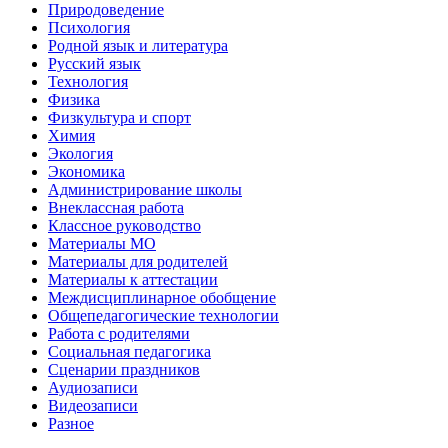
Природоведение
Психология
Родной язык и литература
Русский язык
Технология
Физика
Физкультура и спорт
Химия
Экология
Экономика
Администрирование школы
Внеклассная работа
Классное руководство
Материалы МО
Материалы для родителей
Материалы к аттестации
Междисциплинарное обобщение
Общепедагогические технологии
Работа с родителями
Социальная педагогика
Сценарии праздников
Аудиозаписи
Видеозаписи
Разное