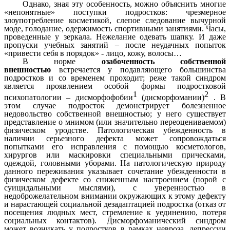
Однако, зная эту особенность, можно объяснить многие
«непонятные» поступки подростков: чрезмерное
злоупотребление косметикой, слепое следование вычурной
моде, голодание, одержимость спортивными занятиями. Часы,
проведенные у зеркала. Нежелание одевать шапку. И даже
пропуски учебных занятий – после неудачных попыток
«привести себя в порядок» - лицо, кожу, волосы…
В норме
озабоченность собственной
внешностью
встречается у подавляющего большинства
подростков и со временем проходит; реже такой синдром
является проявлением особой формы подростковой
1
2
психопатологии –
дисморфофобии
(
дисморфомании
)
. В
этом случае подросток демонстрирует болезненное
недовольство собственной внешностью; у него существует
представление о мнимом (или значительно переоцениваемом)
физическом уродстве. Патологическая убежденность в
наличии серьезного дефекта может сопровождаться
попытками его исправления с помощью косметологов,
хирургов или маскировки специальными прическами,
одеждой, головными уборами. На патологическую природу
данного переживания указывает сочетание убежденности в
физическом дефекте со сниженным настроением (порой с
суицидальными мыслями), с уверенностью в
недоброжелательном внимании окружающих к этому дефекту
и нарастающей социальной дезадаптацией подростка (отказ от
посещения людных мест, стремление к уединению, потеря
социальных контактов). Дисморфоманический синдром
может возникать у подростков в рамках невроза, депрессии