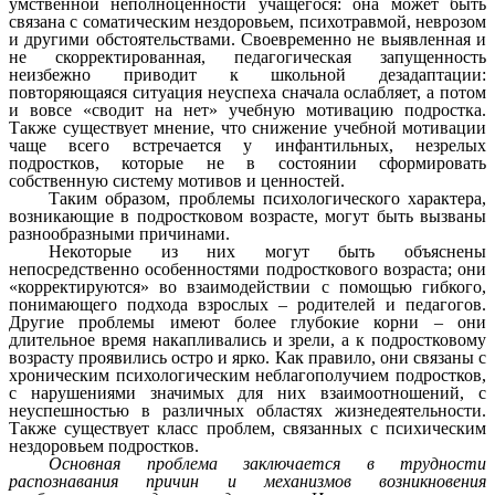
умственной неполноценности учащегося: она может быть
связана с соматическим нездоровьем, психотравмой, неврозом
и другими обстоятельствами. Своевременно не выявленная и
не скорректированная, педагогическая запущенность
неизбежно приводит к школьной дезадаптации:
повторяющаяся ситуация неуспеха сначала ослабляет, а потом
и вовсе «сводит на нет» учебную мотивацию подростка.
Также существует мнение, что снижение учебной мотивации
чаще всего встречается у инфантильных, незрелых
подростков, которые не в состоянии сформировать
собственную систему мотивов и ценностей.
Таким образом, проблемы психологического характера,
возникающие в подростковом возрасте, могут быть вызваны
разнообразными причинами.
Некоторые из них могут быть объяснены
непосредственно особенностями подросткового возраста; они
«корректируются» во взаимодействии с помощью гибкого,
понимающего подхода взрослых – родителей и педагогов.
Другие проблемы имеют более глубокие корни – они
длительное время накапливались и зрели, а к подростковому
возрасту проявились остро и ярко. Как правило, они связаны с
хроническим психологическим неблагополучием подростков,
с нарушениями значимых для них взаимоотношений, с
неуспешностью в различных областях жизнедеятельности.
Также существует класс проблем, связанных с психическим
нездоровьем подростков.
Основная проблема заключается в трудности
распознавания причин и механизмов возникновения