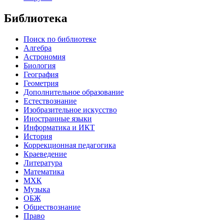
Библиотека
Поиск по библиотеке
Алгебра
Астрономия
Биология
География
Геометрия
Дополнительное образование
Естествознание
Изобразительное искусство
Иностранные языки
Информатика и ИКТ
История
Коррекционная педагогика
Краеведение
Литература
Математика
МХК
Музыка
ОБЖ
Обществознание
Право