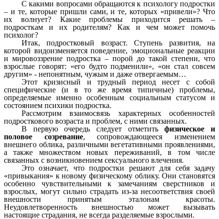
С какими вопросами обращаются к психологу подростки
– и те, которые пришли сами, и те, которых «привели»? Что
их волнует? Какие проблемы приходится решать –
подросткам и их родителям? Как и чем может помочь
психолог?
Итак, подростковый возраст. Ступень развития, на
которой видоизменяется поведение, эмоциональные реакции
и мировоззрение подростка – порой до такой степени, что
взрослые говорят: «его будто подменили», «он стал совсем
другим» - непонятным, чужым и даже отвергаемым…
Этот кризисный и трудный период несет с собой
специфические (и в то же время типичные) проблемы,
определяемые именно особенным социальным статусом и
состоянием психики подростка.
Рассмотрим взаимосвязь характерных особенностей
подросткового возраста и проблем, с ними связанных.
В первую очередь следует отметить
физическое и
половое созревание
, сопровождающееся изменением
внешнего облика, различными вегетативными проявлениями,
а также множеством новых переживаний, в том числе
связанных с возникновением сексуального влечения.
Это означает, что подростки решают для себя задачу
«привыкания» к новому физическому облику. Они становятся
особенно чувствительными к замечаниям сверстников и
взрослых, могут сильно страдать из-за несоответствия своей
внешности принятым эталонам красоты.
Неудовлетворенность внешностью может вызывать
настоящие страдания, не всегда разделяемые взрослыми.