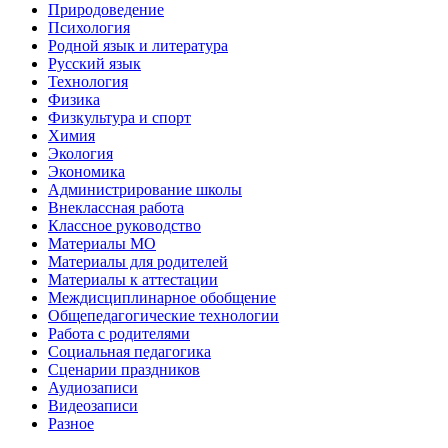
Природоведение
Психология
Родной язык и литература
Русский язык
Технология
Физика
Физкультура и спорт
Химия
Экология
Экономика
Администрирование школы
Внеклассная работа
Классное руководство
Материалы МО
Материалы для родителей
Материалы к аттестации
Междисциплинарное обобщение
Общепедагогические технологии
Работа с родителями
Социальная педагогика
Сценарии праздников
Аудиозаписи
Видеозаписи
Разное