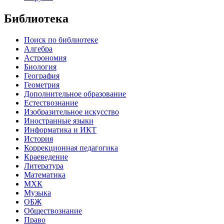
Библиотека
Поиск по библиотеке
Алгебра
Астрономия
Биология
География
Геометрия
Дополнительное образование
Естествознание
Изобразительное искусство
Иностранные языки
Информатика и ИКТ
История
Коррекционная педагогика
Краеведение
Литература
Математика
МХК
Музыка
ОБЖ
Обществознание
Право