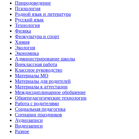
Природоведение
Психология
Родной язык и литература
Русский язык
Технология
Физика
Физкультура и спорт
Химия
Экология
Экономика
Администрирование школы
Внеклассная работа
Классное руководство
Материалы МО
Материалы для родителей
Материалы к аттестации
Междисциплинарное обобщение
Общепедагогические технологии
Работа с родителями
Социальная педагогика
Сценарии праздников
Аудиозаписи
Видеозаписи
Разное