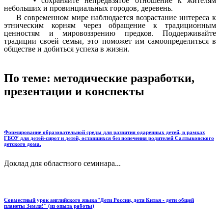
сохраняйте непредвзятое отношение к жителям
небольших и провинциальных городов, деревень.
В современном мире наблюдается возрастание интереса к
этническим корням через обращение к традиционным
ценностям и мировоззрению предков. Поддерживайте
традиции своей семьи, это поможет им самоопределиться в
обществе и добиться успеха в жизни.
По теме: методические разработки,
презентации и конспекты
Формирование образовательной среды для развития одаренных детей, в рамках
ГБОУ для детей-сирот и детей, оставшихся без попечения родителей Салтыковского
детского дома.
Доклад для областного семинара...
Совместный урок английского языка"Дети России, дети Китая - дети общей
планеты Земля!" (из опыта работы)