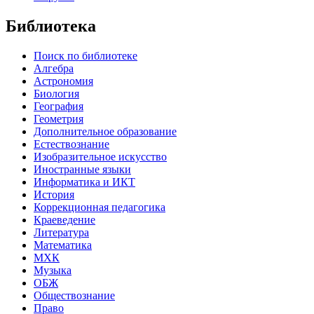
Библиотека
Поиск по библиотеке
Алгебра
Астрономия
Биология
География
Геометрия
Дополнительное образование
Естествознание
Изобразительное искусство
Иностранные языки
Информатика и ИКТ
История
Коррекционная педагогика
Краеведение
Литература
Математика
МХК
Музыка
ОБЖ
Обществознание
Право