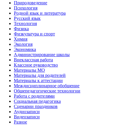
Природоведение
Психология
Родной язык и литература
Русский язык
Технология
Физика
Физкультура и спорт
Химия
Экология
Экономика
Администрирование школы
Внеклассная работа
Классное руководство
Материалы МО
Материалы для родителей
Материалы к аттестации
Междисциплинарное обобщение
Общепедагогические технологии
Работа с родителями
Социальная педагогика
Сценарии праздников
Аудиозаписи
Видеозаписи
Разное