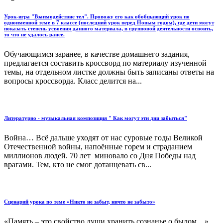
Урок-игра "Взаимодействие тел". Провожу его как обобщающий урок по
одноименной теме в 7 классе (последний урок перед Новым годом), где дети могут
показать степень усвоения данного материала, в групповой деятельности освоить,
то что не удалось ранее.
Обучающимся заранее, в качестве домашнего задания,
предлагается составить кроссворд по материалу изученной
темы, на отдельном листке должны быть записаны ответы на
вопросы кроссворда. Класс делится на...
Литературно - музыкальная композиция " Как могут эти дни забыться"
Война… Всё дальше уходят от нас суровые годы Великой
Отечественной войны, напоённые горем и страданием
миллионов людей. 70 лет миновало со Дня Победы над
врагами. Тем, кто не смог дотанцевать св...
Сценарий урока по теме «Никто не забыт, ничто не забыто»
«Память – это свойство души хранить сознанье о былом…»