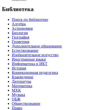
Библиотека
Поиск по библиотеке
Алгебра
Астрономия
Биология
География
Геометрия
Дополнительное образование
Естествознание
Изобразительное искусство
Иностранные языки
Информатика и ИКТ
История
Коррекционная педагогика
Краеведение
Литература
Математика
МХК
Музыка
ОБЖ
Обществознание
Право