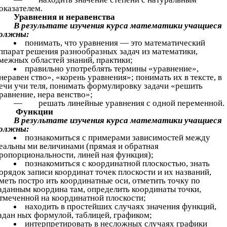
оказателем.
Уравнения и неравенства
В результате изучения курса математики учащиеся
олжны:
понимать, что уравнения — это математический
ппарат решения разнообразных задач из математики,
межных областей знаний, практики;
правильно употреблять термины «уравнение»,
неравен ство», «корень уравнения»; понимать их в тексте, в
ечи учи теля, понимать формулировку задачи «решить
равнение, нера венство»;
— решать линейные уравнения с одной переменной.
Функции
В результате изучения курса математики учащиеся
олжны:
познакомиться с примерами зависимостей между
еальны ми величинами (прямая и обратная
ропорциональности, линей ная функция);
познакомиться с координатной плоскостью, знать
орядок записи координат точек плоскости и их названий,
меть постро ить координатные оси, отметить точку по
аданным координа там, определить координаты точки,
тмеченной на координатной плоскости;
находить в простейших случаях значения функций,
адан ных формулой, таблицей, графиком;
интерпретировать в несложных случаях графики