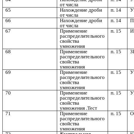
от числа
65
Нахождение дроби
п. 14
У
от числа
66
Нахождение дроби
п. 14
от числа
67
Применение
п. 15
распределительного
свойства
умножения
68
Применение
п. 15
З
распределительного
свойства
умножения
69
Применение
п. 15
У
распределительного
свойства
умножения
70
Применение
п. 15
У
распределительного
свойства
умножения .Тест
71
Применение
п. 15
распределительного
свойства
умножения