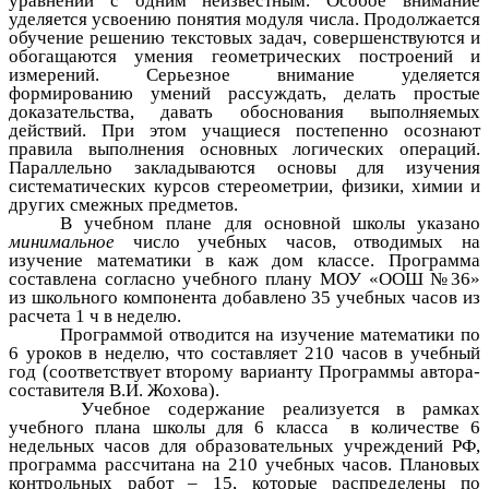
уравнений с одним неизвестным. Особое внимание
уделяется усвоению понятия модуля числа. Продолжается
обучение решению текстовых задач, совершенствуются и
обогащаются умения геометрических построений и
измерений. Серьезное внимание уделяется
формированию умений рассуждать, делать простые
доказательства, давать обоснования выполняемых
действий. При этом учащиеся постепенно осознают
правила выполнения основных логических операций.
Параллельно закладываются основы для изучения
систематических курсов стереометрии, физики, химии и
других смежных предметов.
В учебном плане для основной школы указано
минимальное
число учебных часов, отводимых на
изучение математики в каж дом классе. Программа
составлена согласно учебного плану МОУ «ООШ №36»
из школьного компонента добавлено 35 учебных часов из
расчета 1 ч в неделю.
Программой отводится на изучение математики по
6 уроков в неделю, что составляет 210 часов в учебный
год (соответствует второму варианту Программы автора-
составителя В.И. Жохова).
Учебное содержание реализуется в рамках
учебного плана школы для 6 класса в количестве 6
недельных часов для образовательных учреждений РФ,
программа рассчитана на 210 учебных часов. Плановых
контрольных работ – 15, которые распределены по