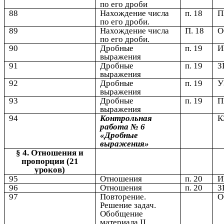
по его дроби
88
Нахождение числа
п. 18
по его дроби.
89
Нахождение числа
П. 18
по его дроби.
90
Дробные
п. 19
выражения
91
Дробные
п. 19
З
выражения
92
Дробные
п. 19
У
выражения
93
Дробные
п. 19
выражения
94
Контрольная
К
работа № 6
«Дробные
выражения»
§ 4. Отношения и
пропорции (21
уроков)
95
Отношения
п. 20
96
Отношения
п. 20
З
97
Повторение.
Решение задач.
Обобщение
материала II