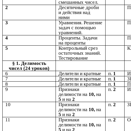
смешанных чисел.
2
Десятичные дроби
и действия над
ними
3
Уравнения. Решение
задач с помощью
уравнений.
4
Проценты. Задачи
на проценты
5
Контрольный срез
К
остаточных знаний.
Тестирование
§ 1. Делимость
чисел (24 уроков)
6
Делители и кратные
п.
1
7
Делители и кратные
п.
1
З
8
Делители и кратные
п.
1
9
Признаки
п.
2
делимости на
10,
на
5
и на
2
10
Признаки
п.
2
З
делимости на
10,
на
5
и на
2
11
Признаки
п.
2
делимости на
10,
на
5
и на
2