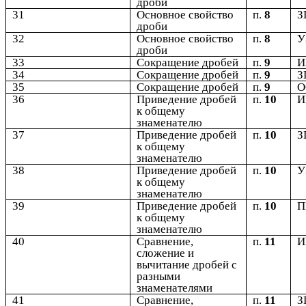
дроби
31
Основное свойство
п.
8
З
дроби
32
Основное свойство
п.
8
У
дроби
33
Сокращение дробей
п.
9
34
Сокращение дробей
п.
9
З
35
Сокращение дробей
п.
9
36
Приведение дробей
п.
10
к общему
знаменателю
37
Приведение дробей
п.
10
З
к общему
знаменателю
38
Приведение дробей
п.
10
У
к общему
знаменателю
39
Приведение дробей
п.
10
к общему
знаменателю
40
Сравнение,
п.
11
сложение и
вычитание дробей с
разными
знаменателями
41
Сравнение,
п.
11
З