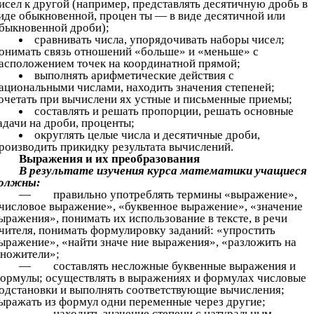
исел к другой (например, представлять десятичную дробь в
иде обыкновенной, процен ты — в виде десятичной или
быкновенной дроби);
сравнивать числа, упорядочивать наборы чисел;
онимать связь отношений «больше» и «меньше» с
асположением точек на координатной прямой;
выполнять арифметические действия с
ациональными числами, находить значения степеней;
очетать при вычислени ях устные и письменные приемы;
составлять и решать пропорции, решать основные
адачи на дроби, проценты;
округлять целые числа и десятичные дроби,
роизводить прикидку результата вычислений.
Выражения и их преобразования
В результате изучения курса математики учащиеся
олжны:
— правильно употреблять термины «выражение»,
числовое выражение», «буквенное выражение», «значение
ыражения», понимать их использование в тексте, в речи
чителя, понимать формулировку заданий: «упростить
ыражение», «найти значе ние выражения», «разложить на
ножители»;
— составлять несложные буквенные выражения и
ормулы; осуществлять в выражениях и формулах числовые
одстановки и выполнять соответствующие вычисления;
ыражать из формул одни переменные через другие;
— находить значение степени с натуральным