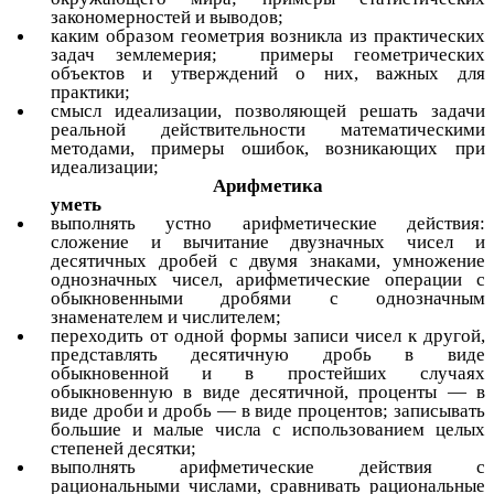
закономерностей и выводов;
каким образом геометрия возникла из практических
задач землемерия; примеры геометрических
объектов и утверждений о них, важных для
практики;
смысл идеализации, позволяющей решать задачи
реальной действительности математическими
методами, примеры ошибок, возникающих при
идеализации;
Арифметика
уметь
выполнять устно арифметические действия:
сложение и вычитание двузначных чисел и
десятичных дробей с двумя знаками, умножение
однозначных чисел, арифметические операции с
обыкновенными дробями с однозначным
знаменателем и числителем;
переходить от одной формы записи чисел к другой,
представлять десятичную дробь в виде
обыкновенной и в простейших случаях
обыкновенную в виде десятичной, проценты — в
виде дроби и дробь — в виде процентов; записывать
большие и малые числа с использованием целых
степеней десятки;
выполнять арифметические действия с
рациональными числами, сравнивать рациональные