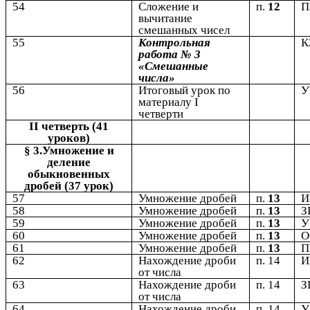
54
Сложение и
п.
12
вычитание
смешанных чисел
55
Контрольная
К
работа № 3
«Смешанные
числа»
56
Итоговый урок по
У
материалу I
четверти
II четверть (41
уроков)
§ 3.Умножение и
деление
обыкновенных
дробей (37 урок)
57
Умножение дробей
п.
13
58
Умножение дробей
п.
13
З
59
Умножение дробей
п.
13
У
60
Умножение дробей
п.
13
61
Умножение дробей
п.
13
62
Нахождение дроби
п. 14
от числа
63
Нахождение дроби
п. 14
З
от числа
64
Нахождение дроби
п. 14
У