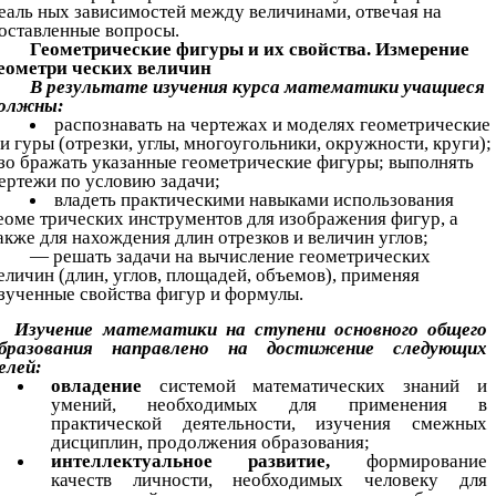
еаль ных зависимостей между величинами, отвечая на
оставленные вопросы.
Геометрические фигуры и их свойства. Измерение
еометри ческих величин
В результате изучения курса математики учащиеся
олжны:
распознавать на чертежах и моделях геометрические
и гуры (отрезки, углы, многоугольники, окружности, круги);
зо бражать указанные геометрические фигуры; выполнять
ертежи по условию задачи;
владеть практическими навыками использования
еоме трических инструментов для изображения фигур, а
акже для нахождения длин отрезков и величин углов;
— решать задачи на вычисление геометрических
еличин (длин, углов, площадей, объемов), применяя
зученные свойства фигур и формулы.
Изучение математики на ступени основного общего
бразования направлено на достижение следующих
елей:
овладение
системой математических знаний и
умений, необходимых для применения в
практической деятельности, изучения смежных
дисциплин, продолжения образования;
интеллектуальное развитие,
формирование
качеств личности, необходимых человеку для