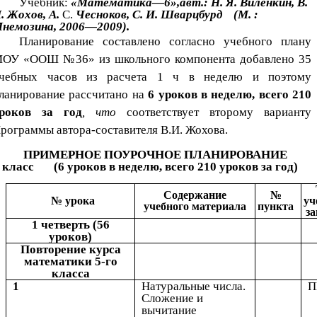
Учебник:
«Математика—6»,авт.: Н. Я. Виленкин, В.
. Жохов, А.
С.
Чесноков, С. И. Шварцбурд (М. :
немозина, 2006—2009).
Планирование составлено согласно учебного плану
ОУ «ООШ №36» из школьного компонента добавлено 35
чебных часов из расчета 1 ч в неделю и поэтому
ланирование рассчитано на
6 уроков в неделю, всего 210
роков за год
, что
соответствует второму варианту
рограммы автора-составителя В.И. Жохова.
ПРИМЕРНОЕ ПОУРОЧНОЕ ПЛАНИРОВАНИЕ
 класс (6 уроков в неделю, всего 210 уроков за год)
Содержание
№
№ урока
уч
учебного материала
пункта
з
1 четверть (56
уроков)
Повторение курса
математики 5-го
класса
1
Натуральные числа.
Сложение и
вычитание