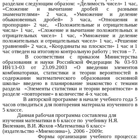
разделам следующим образом: «Делимость чисел» 1 час,
«Сложение и вычитание дробей с разными
знаменателями» 2 часа, «Умножение и деление
обыкновенных дробей» 3 часа, «Отношения и
пропорции» 2 час, «Положительные и отрицательные
числа» 1 час, «Сложение и вычитание положительных и
отрицательных чисел» 1 час, «Умножение и деление
положительных и отрицательных чисел» 1 час, «Решение
уравнений» 2 часа, «Координаты на плоскости» 1 час и 1
час отведен на итоговую контрольную работу ; тестов – 7.
В соответствии с приказом Министерства
образования и науки Российской Федерации № 03-93
ИН/13-03 от 23.09.2003 «О введении элементов
комбинаторики, статистики и теории вероятностей в
содержании математического образования основной
школы» введено в планирование знакомство с темами
раздела «Элементы статистики и теории вероятности» в
разделе «повторение» в количестве 4-х часов.
В авторской программе в начале учебного года 5
часов отводиться для повторения материала изученного в
5 классе.
Данная рабочая программа составлена для
изучения математики в 6 классе по учебнику Н.Я.
Виленкин, В.И. Жохов «Математика 6 класс»
(издательство «Мнемозина»), 2006 - 2009г.
Формы организации учебного процесса: