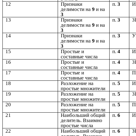
12
Признаки
п.
3
делимости на
9
и на
3
13
Признаки
п.
3
З
делимости на
9
и на
3
14
Признаки
п.
3
У
делимости на
9
и на
3
15
Простые и
п.
4
составные числа
16
Простые и
п.
4
З
составные числа
17
Простые и
п.
4
составные числа
18
Разложение на
п.
5
простые множители
19
Разложение на
п.
5
З
простые множители
20
Разложение на
п.
5
простые множители
21
Наибольший общий
п.
6
делитель. Взаимно
простые числа
22
Наибольший общий
п.
6
З