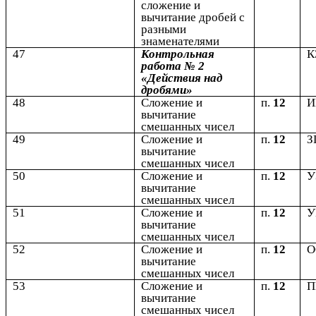
сложение и
вычитание дробей с
разными
знаменателями
47
Контрольная
К
работа № 2
«Действия над
дробями»
48
Сложение и
п.
12
вычитание
смешанных чисел
49
Сложение и
п.
12
З
вычитание
смешанных чисел
50
Сложение и
п.
12
У
вычитание
смешанных чисел
51
Сложение и
п.
12
У
вычитание
смешанных чисел
52
Сложение и
п.
12
вычитание
смешанных чисел
53
Сложение и
п.
12
вычитание
смешанных чисел