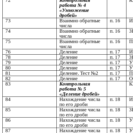
72
Контрольная
К
работа № 4
«Умножение
дробей»
73
Взаимно обратные
п. 16
числа
74
Взаимно обратные
п. 16
З
числа
75
Взаимно обратные
п. 16
числа
76
Деление
п. 17
78
Деление
п. 17
З
79
Деление
п. 17
У
80
Деление
п. 17
У
81
Деление. Тест №2
п. 17
82
Деление
п. 17
83
Контрольная
К
работа № 5
«Деление дробей»
84
Нахождение числа
п. 18
по его дроби
85
Нахождение числа
п. 18
З
по его дроби
86
Нахождение числа
п. 18
У
по его дроби
87
Нахождение числа
п. 18
У