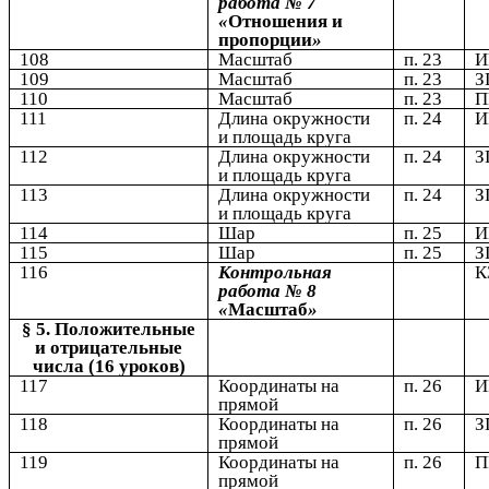
работа № 7
«
Отношения и
пропорции
»
108
Масштаб
п. 23
109
Масштаб
п. 23
З
110
Масштаб
п. 23
111
Длина окружности
п. 24
и площадь круга
112
Длина окружности
п. 24
З
и площадь круга
113
Длина окружности
п. 24
З
и площадь круга
114
Шар
п. 25
115
Шар
п. 25
З
116
Контрольная
К
работа № 8
«
Масштаб
»
§ 5. Положительные
и отрицательные
числа (16 уроков)
117
Координаты на
п. 26
прямой
118
Координаты на
п. 26
З
прямой
119
Координаты на
п. 26
П
прямой