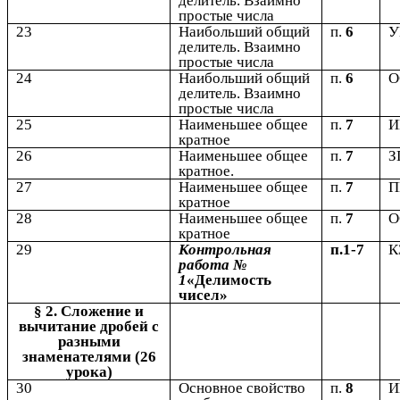
делитель. Взаимно
простые числа
23
Наибольший общий
п.
6
У
делитель. Взаимно
простые числа
24
Наибольший общий
п.
6
делитель. Взаимно
простые числа
25
Наименьшее общее
п.
7
кратное
26
Наименьшее общее
п.
7
З
кратное.
27
Наименьшее общее
п.
7
кратное
28
Наименьшее общее
п.
7
кратное
29
Контрольная
п.1-7
К
работа №
1
«Делимость
чисел»
§ 2. Сложение и
вычитание дробей с
разными
знаменателями (26
урока)
30
Основное свойство
п.
8