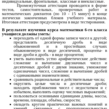
индивидуальные, фронтальные, классные и внеклассные.
Промежуточная аттестация проводится в форме
тестов, самостоятельных, проверочных работ и
математических диктантов (по 10 - 15 минут) в конце
логически законченных блоков учебного материала.
Итоговая аттестация предусмотрена в виде тестирования.
В результате изучения курса математики 6-го класса
учащиеся должны уметь:
переходить от одной формы записи чисел к другой;
представлять десятичную дробь в виде
обыкновенной и в простейших случаях
обыкновенную в виде десятичной, проценты- в
виде дроби и дробь - в виде процентов;
уметь выполнять устно арифметические действия:
сложение и вычитание двузначных чисел и
десятичных дробей с двумя знаками, умножение
однозначных чисел, сложение и вычитание дробей
с одинаковыми знаменателями;
сравнивать рациональные и действительные числа;
округлять целые числа и десятичные дроби;
находить приближения чисел с недостатком и с
избытком, выполнять оценку числовых выражений;
пользоваться основными единицами длины, массы,
времени, площади, объёма, скорости;
овладеть кругом практически важных понятий и
умений, связанных с пропорциональностью