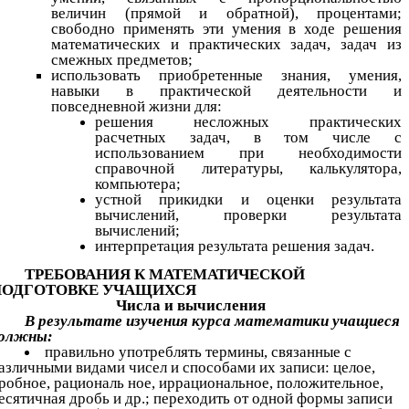
величин (прямой и обратной), процентами;
свободно применять эти умения в ходе решения
математических и практических задач, задач из
смежных предметов;
использовать приобретенные знания, умения,
навыки в практической деятельности и
повседневной жизни для:
решения несложных практических
расчетных задач, в том числе с
использованием при необходимости
справочной литературы, калькулятора,
компьютера;
устной прикидки и оценки результата
вычислений, проверки результата
вычислений;
интерпретация результата решения задач.
ТРЕБОВАНИЯ К МАТЕМАТИЧЕСКОЙ
ПОДГОТОВКЕ УЧАЩИХСЯ
Числа и вычисления
В результате изучения курса математики учащиеся
олжны:
правильно употреблять термины, связанные с
азличными видами чисел и способами их записи: целое,
робное, рациональ ное, иррациональное, положительное,
есятичная дробь и др.; переходить от одной формы записи