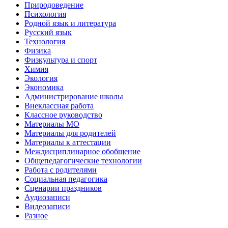
Природоведение
Психология
Родной язык и литература
Русский язык
Технология
Физика
Физкультура и спорт
Химия
Экология
Экономика
Администрирование школы
Внеклассная работа
Классное руководство
Материалы МО
Материалы для родителей
Материалы к аттестации
Междисциплинарное обобщение
Общепедагогические технологии
Работа с родителями
Социальная педагогика
Сценарии праздников
Аудиозаписи
Видеозаписи
Разное