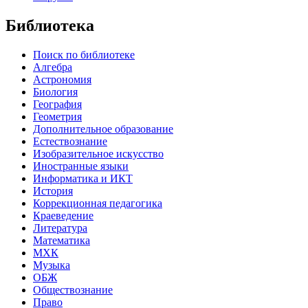
Библиотека
Поиск по библиотеке
Алгебра
Астрономия
Биология
География
Геометрия
Дополнительное образование
Естествознание
Изобразительное искусство
Иностранные языки
Информатика и ИКТ
История
Коррекционная педагогика
Краеведение
Литература
Математика
МХК
Музыка
ОБЖ
Обществознание
Право