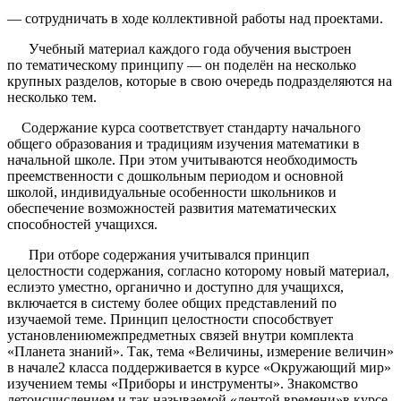
— сотрудничать в ходе коллективной работы над проектами.
Учебный материал каждого года обучения выстроен
по
тематическому принципу
— он поделён на несколько
крупных разделов, которые в свою очередь подразделяются на
несколько тем.
Содержание курса соответствует стандарту начального
общего образования и традициям изучения математики в
начальной школе. При этом учитываются необходимость
преемственности с дошкольным периодом и основной
школой, индивидуальные особенности школьников и
обеспечение возможностей развития математических
способностей учащихся.
При отборе содержания учитывался
принцип
целостности
содержания, согласно которому новый материал,
еслиэто уместно, органично и доступно для учащихся,
включается в систему более общих представлений по
изучаемой теме. Принцип целостности способствует
установлениюмежпредметных связей внутри комплекта
«Планета знаний». Так, тема «Величины, измерение величин»
в начале2 класса поддерживается в курсе «Окружающий мир»
изучением темы «Приборы и инструменты». Знакомство
летоисчислением и так называемой «лентой времени»в курсе