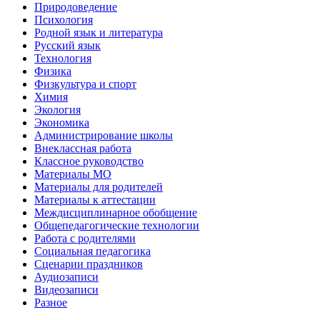
Природоведение
Психология
Родной язык и литература
Русский язык
Технология
Физика
Физкультура и спорт
Химия
Экология
Экономика
Администрирование школы
Внеклассная работа
Классное руководство
Материалы МО
Материалы для родителей
Материалы к аттестации
Междисциплинарное обобщение
Общепедагогические технологии
Работа с родителями
Социальная педагогика
Сценарии праздников
Аудиозаписи
Видеозаписи
Разное