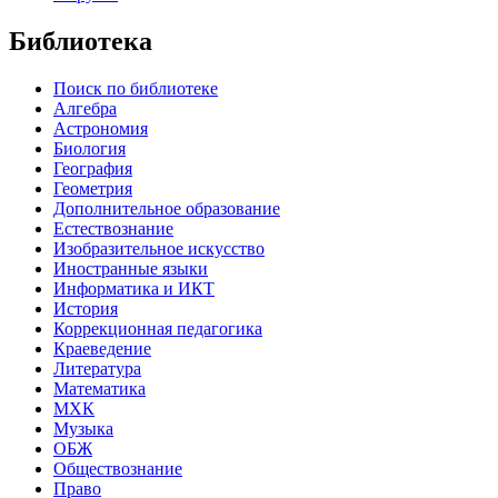
Библиотека
Поиск по библиотеке
Алгебра
Астрономия
Биология
География
Геометрия
Дополнительное образование
Естествознание
Изобразительное искусство
Иностранные языки
Информатика и ИКТ
История
Коррекционная педагогика
Краеведение
Литература
Математика
МХК
Музыка
ОБЖ
Обществознание
Право