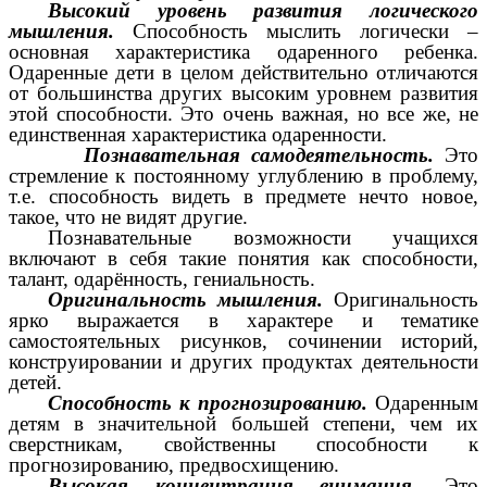
Высокий уровень развития логического
мышления.
Способность мыслить логически –
основная характеристика одаренного ребенка.
Одаренные дети в целом действительно отличаются
от большинства других высоким уровнем развития
этой способности. Это очень важная, но все же, не
единственная характеристика одаренности.
Познавательная самодеятельность.
Это
стремление к постоянному углублению в проблему,
т.е. способность видеть в предмете нечто новое,
такое, что не видят другие.
Познавательные возможности учащихся
включают в себя такие понятия как способности,
талант, одарённость, гениальность.
Оригинальность мышления.
Оригинальность
ярко выражается в характере и тематике
самостоятельных рисунков, сочинении историй,
конструировании и других продуктах деятельности
детей.
Способность к прогнозированию.
Одаренным
детям в значительной большей степени, чем их
сверстникам, свойственны способности к
прогнозированию, предвосхищению.
Высокая концентрация внимания.
Это