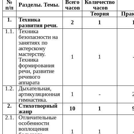
№
Всего
Количество
Разделы. Темы.
п/п
часов
часов
Теория
Пра
1.
Техника
2
1
развития речи.
1.1.
Техника
безопасности на
занятиях по
актерскому
мастерству.
1
1
Техника
формирования
речи, развитие
речевого
аппарата
1.2.
Дыхательная,
артикуляционная
1
-
гимнастика.
2.
Стихотворный
10
1
жанр
2.1.
Отличительные
особенности
воплощения
1
1