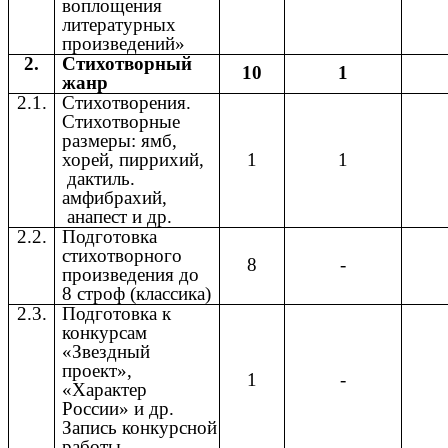
воплощения
литературных
произведений»
2.
Стихотворный
10
1
жанр
2.1.
Стихотворения.
Стихотворные
размеры: ямб,
хорей, пиррихий,
1
1
дактиль.
амфибрахий,
анапест и др.
2.2.
Подготовка
стихотворного
8
-
произведения до
8 строф (классика)
2.3.
Подготовка к
конкурсам
«Звездный
проект»,
1
-
«Характер
России» и др.
Запись конкурсной
работы.