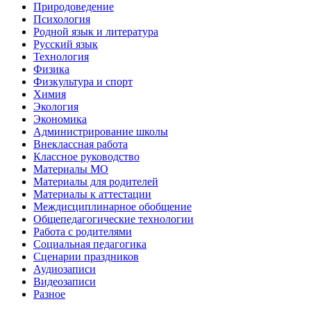
Природоведение
Психология
Родной язык и литература
Русский язык
Технология
Физика
Физкультура и спорт
Химия
Экология
Экономика
Администрирование школы
Внеклассная работа
Классное руководство
Материалы МО
Материалы для родителей
Материалы к аттестации
Междисциплинарное обобщение
Общепедагогические технологии
Работа с родителями
Социальная педагогика
Сценарии праздников
Аудиозаписи
Видеозаписи
Разное