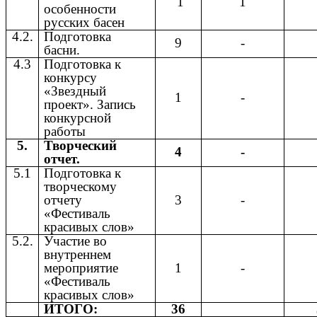
1
1
особенности
русских басен
4.2.
Подготовка
9
-
басни.
4.3
Подготовка к
конкурсу
«Звездный
1
-
проект». Запись
конкурсной
работы
5.
Творческий
4
-
отчет.
5.1
Подготовка к
творческому
отчету
3
-
«Фестиваль
красивых слов»
5.2.
Участие во
внутреннем
мероприятие
1
-
«Фестиваль
красивых слов»
ИТОГО:
36