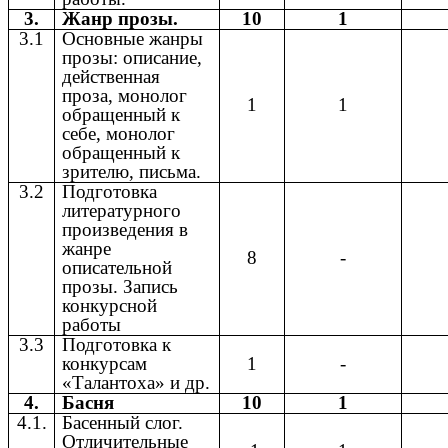
3.
Жанр прозы.
10
1
3.1
Основные жанры
прозы: описание,
действенная
проза, монолог
1
1
обращенный к
себе, монолог
обращенный к
зрителю, письма.
3.2
Подготовка
литературного
произведения в
жанре
8
-
описательной
прозы. Запись
конкурсной
работы
3.3
Подготовка к
конкурсам
1
-
«Талантоха» и др.
4.
Басня
10
1
4.1.
Басенный слог.
Отличительные