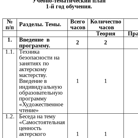
Учебно-тематический план
1-й год обучения.
№
Всего
Количество
Разделы. Темы.
п/п
часов
часов
Теория
Пр
1.
Введение в
2
2
программу.
1.1.
Техника
безопасности на
занятиях по
актерскому
мастерству.
Введение в
1
1
индивидуальную
образовательную
программу
«Художественное
чтение»
1.2.
Беседа на тему
«Самостоятельная
ценность
актерского
1
1