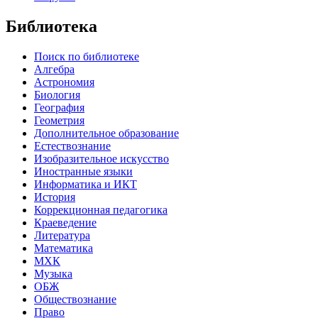
Библиотека
Поиск по библиотеке
Алгебра
Астрономия
Биология
География
Геометрия
Дополнительное образование
Естествознание
Изобразительное искусство
Иностранные языки
Информатика и ИКТ
История
Коррекционная педагогика
Краеведение
Литература
Математика
МХК
Музыка
ОБЖ
Обществознание
Право