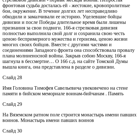
фронтовая судьба досталась ей - жестокие, кровопролитные
бои, окружение. В течение долгих лет несправедливо
обходили и замалчивали ее историю. Уцелевшие бойцы
дивизии и после Победы длительное время были лишены
признания за свои подвиги. 166-я стрелковая дивизия
полностью выполнила свой долг и сохранила свою честь
ценою беспримерного мужества и героизма, ценою жизни
многих своих бойцов. Вместе с другими частями и
соединениями Западного фронта она способствовала провалу
плана молниеносной войны. Закрыв собою Москву, 166-я
шагнула в бессмертие… О 166 с.д. на сайте Томской Думы
вышла книга, она представлена в разделе о дивизии.
Слайд 28
Имя Головина Тимофея Савельевича увековечено на стене
памяти в бийском мемориале воинам-бийчанам . Память
Слайд 29
На Вяземском ратном поле строится монастырь имени павших
воинов. Монастырь имени павших воинов
Слайд 30