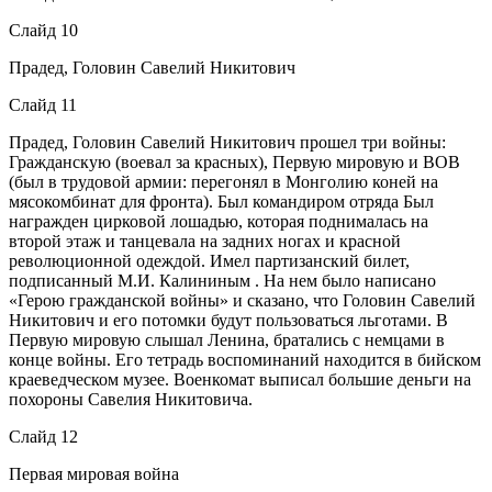
Слайд 10
Прадед, Головин Савелий Никитович
Слайд 11
Прадед, Головин Савелий Никитович прошел три войны:
Гражданскую (воевал за красных), Первую мировую и ВОВ
(был в трудовой армии: перегонял в Монголию коней на
мясокомбинат для фронта). Был командиром отряда Был
награжден цирковой лошадью, которая поднималась на
второй этаж и танцевала на задних ногах и красной
революционной одеждой. Имел партизанский билет,
подписанный М.И. Калининым . На нем было написано
«Герою гражданской войны» и сказано, что Головин Савелий
Никитович и его потомки будут пользоваться льготами. В
Первую мировую слышал Ленина, братались с немцами в
конце войны. Его тетрадь воспоминаний находится в бийском
краеведческом музее. Военкомат выписал большие деньги на
похороны Савелия Никитовича.
Слайд 12
Первая мировая война