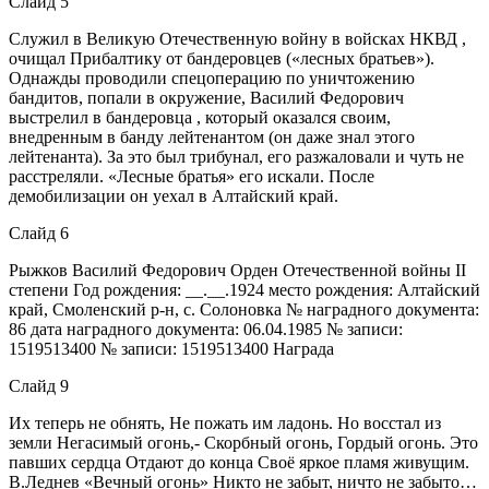
Слайд 5
Служил в Великую Отечественную войну в войсках НКВД ,
очищал Прибалтику от бандеровцев («лесных братьев»).
Однажды проводили спецоперацию по уничтожению
бандитов, попали в окружение, Василий Федорович
выстрелил в бандеровца , который оказался своим,
внедренным в банду лейтенантом (он даже знал этого
лейтенанта). За это был трибунал, его разжаловали и чуть не
расстреляли. «Лесные братья» его искали. После
демобилизации он уехал в Алтайский край.
Слайд 6
Рыжков Василий Федорович Орден Отечественной войны II
степени Год рождения: __.__.1924 место рождения: Алтайский
край, Смоленский р-н, с. Солоновка № наградного документа:
86 дата наградного документа: 06.04.1985 № записи:
1519513400 № записи: 1519513400 Награда
Слайд 9
Их теперь не обнять, Не пожать им ладонь. Но восстал из
земли Негасимый огонь,- Скорбный огонь, Гордый огонь. Это
павших сердца Отдают до конца Своё яркое пламя живущим.
В.Леднев «Вечный огонь» Никто не забыт, ничто не забыто…