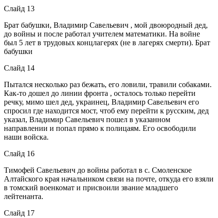
Слайд 13
Брат бабушки, Владимир Савельевич , мой двоюродный дед,
до войны и после работал учителем математики. На войне
был 5 лет в трудовых концлагерях (не в лагерях смерти). Брат
бабушки
Слайд 14
Пытался несколько раз бежать, его ловили, травили собаками.
Как-то дошел до линии фронта , осталось только перейти
речку, мимо шел дед, украинец, Владимир Савельевич его
спросил где находится мост, чтоб ему перейти к русским, дед
указал, Владимир Савельевич пошел в указанном
направлении и попал прямо к полицаям. Его освободили
наши войска.
Слайд 16
Тимофей Савельевич до войны работал в с. Смоленское
Алтайского края начальником связи на почте, откуда его взяли
в томский военкомат и присвоили звание младшего
лейтенанта.
Слайд 17