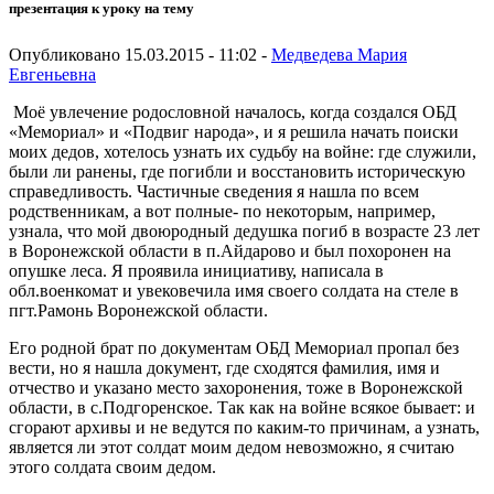
презентация к уроку на тему
Опубликовано 15.03.2015 - 11:02 -
Медведева Мария
Евгеньевна
Моё увлечение родословной началось, когда создался ОБД
«Мемориал» и «Подвиг народа», и я решила начать поиски
моих дедов, хотелось узнать их судьбу на войне: где служили,
были ли ранены, где погибли и восстановить историческую
справедливость. Частичные сведения я нашла по всем
родственникам, а вот полные- по некоторым, например,
узнала, что мой двоюродный дедушка погиб в возрасте 23 лет
в Воронежской области в п.Айдарово и был похоронен на
опушке леса. Я проявила инициативу, написала в
обл.военкомат и увековечила имя своего солдата на стеле в
пгт.Рамонь Воронежской области.
Его родной брат по документам ОБД Мемориал пропал без
вести, но я нашла документ, где сходятся фамилия, имя и
отчество и указано место захоронения, тоже в Воронежской
области, в с.Подгоренское. Так как на войне всякое бывает: и
сгорают архивы и не ведутся по каким-то причинам, а узнать,
является ли этот солдат моим дедом невозможно, я считаю
этого солдата своим дедом.