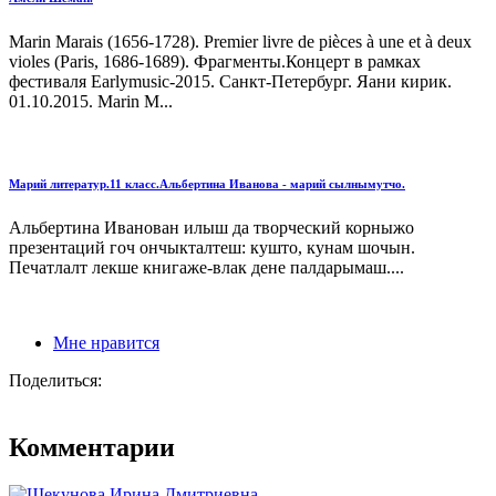
Marin Marais (1656-1728). Premier livre de pièces à une et à deux
violes (Paris, 1686-1689). Фрагменты.Концерт в рамках
фестиваля Earlymusic-2015. Санкт-Петербург. Яани кирик.
01.10.2015. Marin M...
Марий литератур.11 класс.Альбертина Иванова - марий сылнымутчо.
Альбертина Иванован илыш да творческий корныжо
презентаций гоч ончыкталтеш: кушто, кунам шочын.
Печатлалт лекше книгаже-влак дене палдарымаш....
Мне нравится
Поделиться:
Комментарии