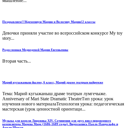
мышление...
Поздравляем!!!Кременную Марию и Вологину Марию!2 классы
Девочки приняли участие во всероссийском конкурсе Мy toy
story...
Родословная Медведевой Марии Евгеньевны
Вторая часть...
Марий кугыжаныш йылме, 6 класс, Марий драме театрын пайремже
Тема: Марий кугыжаныш драме театрын лумгечыже.
Anniversary of Mari State Dramatic TheatreТип урока: урок
изучения нового материалаТехнология урока: педагогическая
мастерская (урок ценностной ориентаци...
Музыка для короля Людовика XIV. Сочинения для двух виол придворного
композитора Марена Маре (1686-1689 годы). Видеозапись Паоло Пандольфо и
Амели Шеман.