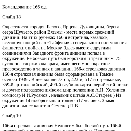
Командование 166 с.д.
Слайд 18
Окрестности городов Белого, Ярцева, Духовщины, берега
озера Щучьего, район Вязьмы - места первых сражений
дивизии. На этих рубежах 166-я встретила, казалось,
всесокрушающий вал «Тайфуна» - генерального наступления
фашистских войск на Москву. Здесь вместе с другими
соединениями Западного фронта дивизия попала в
окружение. Ее боевой путь был коротким и трагичным. 75
суток она сдерживала врага, имевшего многократное
превосходство в танках и авиации. 166-я стрелковая дивизия
166-я стрелковая дивизия была сформирована в Томске
осенью 1939г. В нее вошли 735-й, 423-й, 517-й стрелковые,
359-й артиллерийский, 499-й гаубично-артиллерийский полки
и другие подразделения(командир полковник А.Н. Холзинев ,
комиссар И.И.Русанов , начальник штаба А.С.Стафеев ) Из
окружения 14 ноября вышли только 517 человек. Знамя
дивизии вынес капитан Семенец П.В.
Слайд 19
166-я стрелковая дивизия Недолгим был боевой путь 166-й
стрелковой дивизии - первые месяцы войны. Непростая