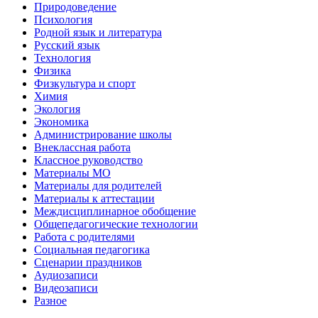
Природоведение
Психология
Родной язык и литература
Русский язык
Технология
Физика
Физкультура и спорт
Химия
Экология
Экономика
Администрирование школы
Внеклассная работа
Классное руководство
Материалы МО
Материалы для родителей
Материалы к аттестации
Междисциплинарное обобщение
Общепедагогические технологии
Работа с родителями
Социальная педагогика
Сценарии праздников
Аудиозаписи
Видеозаписи
Разное