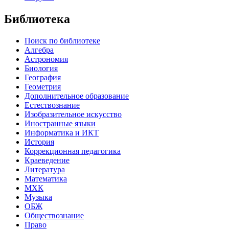
Библиотека
Поиск по библиотеке
Алгебра
Астрономия
Биология
География
Геометрия
Дополнительное образование
Естествознание
Изобразительное искусство
Иностранные языки
Информатика и ИКТ
История
Коррекционная педагогика
Краеведение
Литература
Математика
МХК
Музыка
ОБЖ
Обществознание
Право