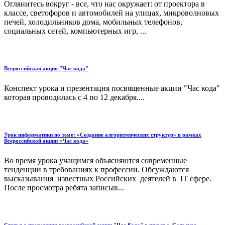
Оглянитесь вокруг - все, что нас окружает: от проектора в
классе, светофоров и автомобилей на улицах, микроволновых
печей, холодильников дома, мобильных телефонов,
социальных сетей, компьютерных игр, ...
Всероссийская акция "Час кода"
Конспект урока и презентация посвященные акции "Час кода"
которая проводилась с 4 по 12 декабря....
Урок информатики по теме: «Создание алгоритмических структур» в рамках
Всероссийской акции «Час кода»
Во время урока учащимся объясняются современные
тенденции в требованиях к профессии. Обсуждаются
высказывания известных Российских деятелей в IT сфере.
После просмотра ребята записыв...
Статья о проведении всероссийской акции "Час Кода" в школе с. Сальское.