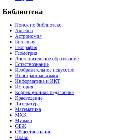
Библиотека
Поиск по библиотеке
Алгебра
Астрономия
Биология
География
Геометрия
Дополнительное образование
Естествознание
Изобразительное искусство
Иностранные языки
Информатика и ИКТ
История
Коррекционная педагогика
Краеведение
Литература
Математика
МХК
Музыка
ОБЖ
Обществознание
Право