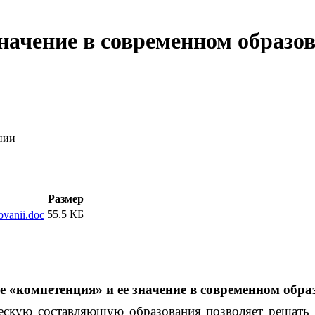
значение в современном образо
нии
Размер
55.5 КБ
vanii.doc
е «компетенция» и ее значение в современном обра
кую составляющую образования позволяет решать п