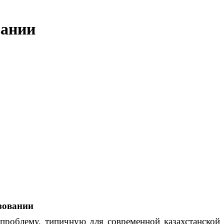
вании
зовании
роблему, типичную для современной казахстанской