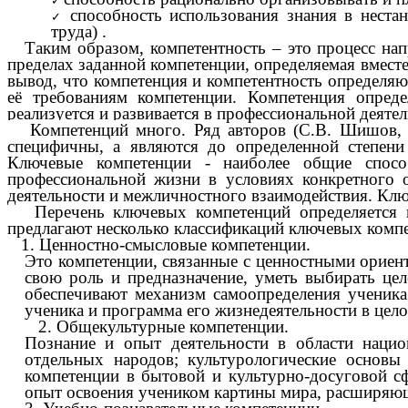
способность использования знания в неста
труда)
.
Таким образом, компетентность – это процесс на
пределах заданной компетенции, определяемая вмест
вывод, что компетенция и компетентность определяют
её требованиям компетенции. Компетенция опреде
реализуется и развивается в профессиональной деяте
Компетенций много.
Ряд авторов (С.В. Шишов, 
специфичны, а являются до определенной степени
Ключевые компетенции - наиболее общие спосо
профессиональной жизни в условиях конкретного 
деятельности и межличностного взаимодействия. Кл
Перечень ключевых компетенций определяется на
предлагают несколько классификаций ключевых компе
1. Ценностно-смысловые компетенции.
Это компетенции, связанные с ценностными ориен
свою роль и предназначение, уметь выбирать це
обеспечивают механизм самоопределения ученика
ученика и программа его жизнедеятельности в цел
2. Общекультурные компетенции.
Познание и опыт деятельности в области нацио
отдельных народов; культурологические основы
компетенции в бытовой и культурно-досуговой с
опыт освоения учеником картины мира, расширяющ