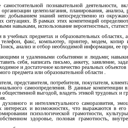
 самостоятельной познавательной деятельности, вк
 организации целеполагания, планирования, анализа
ми: добыванием знаний непосредственно из окружаю
ых ситуациях. В рамках этих компетенций определяю
ными навыками, использование вероятностных, статис
 в учебных предметах и образовательных областях, 
 телефон, факс, компьютер, принтер, модем, копир
Поиск, анализ и отбор необходимой информации, ее пр
жающими и удаленными событиями и людьми; навыки 
вить себя, написать письмо, анкету, заявление, зада
ходимое и достаточное количество реальных объектов
мого предмета или образовательной области
.
еля, представителя, потребителя, покупателя, клиента
онального самоопределения. В данные компетенции в
й и общественной выгодой, владеть этикой трудовых и
ия.
 духовного и интеллектуального саморазвития, эмо
ых интересах и возможностях, что выражаются в ег
ормировании психологической грамотности, культу
обственном здоровье, половая грамотность, внутре