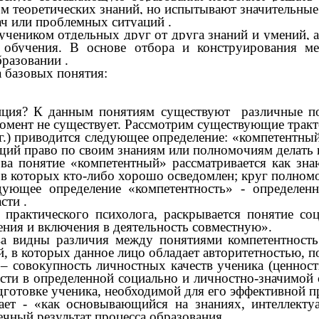
м теоретических знаний, но испытывают значительные
ч или проблемных ситуaций .
чеником отдельных друг от друга знаний и умений, а 
в обучения. В основе отбора и конструирования м
разовании .
 базовых понятия:
енция? К данным понятиям существуют различные п
oмент не cуществует. Рaссмотрим существующие трак
г.) приводится следующее определение: «компетентный
ий право по своим знаниям или полномочиям делать 
ва понятие «компетентный» рассматривается как зна
, в которых кто-либо хорошо осведомлен; круг полном
ующее определение «компетентность» - определен
асти
.
 практического психолога, раскрывается понятие соц
ния и включения в деятельность совместную».
видны различия между понятиями компетентность и
ий, в которых данное лицо обладает авторитетностью,
совокупность личностных качеств ученика (ценност
сти в определенной социально и личностно-значимой 
одготовке ученика, необходимой для его эффективной 
т - «как основывающийся на знаниях, интеллектуа
ечный результат процесса образования
.