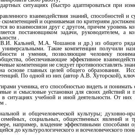
ндартных ситуациях (быстро адаптироваться при изм
правленного взаимодействия знаний, способностей и 
е скомпетенцией и оцениваемая по критериям достижен
ся во взаимосвязи друг с другом, причем уровень ко
ляется постановщиком задачи, руководителем, а к
льности
.
В.И. Кальней, М.А. Чошанов и др.) из общего ряд
 универсальными. Такие компетенции получили наз
бности и умения, позволяющие человеку понимат
общества, обеспечивающие эффективное взаимодейст
ючевые компетенции не следует противопоставлять зн
 основе главных целей общего образования. Иссл
тенций. По одной из них (автор А.В. Хуторской), клю
тирами ученика, его способностью видеть и понимать
левые и смысловые установки для своих действий и 
 в ситуациях учебной и иной деятельности. От них 
ом
.
нальной и общечеловеческой культуры; духовно-нра
 семейных, социальных, общественных явлений и т
фере, например, владение эффективными способами о
ейся до культурологического и всечеловеческого по