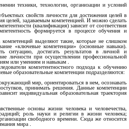
енении техники, технологии, организации и условий
субъектных свойств личности для достижения целей в
ия целей, задаваемым компетенцией. И можно сделать
мпетентности (квалификация) зависит от соответствия
омпетентность формируется в процессе обучения и
а компетенций выделяют такие, которые не слишком
вание «ключевые компетенции» (основные навыки).
ь ситуацию, достигать результатов в личной и
вие личности при осуществлении профессиональной
аниям или умениям и навыкам
.
едователи компетентностного подхода к обучению
чевые образовательные компетенции подразделяются:
 окружающий мир, ориентироваться в нем, осознавать
поступков, принимать решения. Данные компетенции
зависит индивидуальная образовательная траектория
вственные основы жизни человека и человечества,
радиций; роль науки и религии в жизни человека;
рганизации свободного времени. Сюда же относится
нимания мира
.