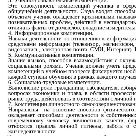
3. Учебно-познавательные компетенции.
Это совокупность компетенций ученика в сфере
общеучебной деятельности. Сюда входят способы
объектам ученик овладевает креативными навыка
познавательных проблем, действий в нестандартн
отличать факты от домыслов, владение измеритель
4. Информационные компетенции.
Навыки деятельности по отношению к информации
средствами информации (телевизор, магнитофон,
видеозапись, электронная почта, СМИ, Интернет). 
5. Коммуникативные компетенции.
Знание языков, способов взаимодействия с окру
социальными ролями. Ученик должен уметь предста
компетенций в учебном процессе фиксируется необ
каждой ступени обучения в рамках каждого изучае
6. Социально-трудовые компетенции.
Выполнение роли гражданина, наблюдателя, избират
вопросах экономики и права, в области професси
рынке труда, действовать в соответствии с лично
7. Компетенции личностного самосовершенствован
Направлены на освоение способов физического,
овладевает способами деятельности в собственн
современному человеку личностных качеств, ф
относятся правила личной гигиены, забота о с
жизнедеятельности
.