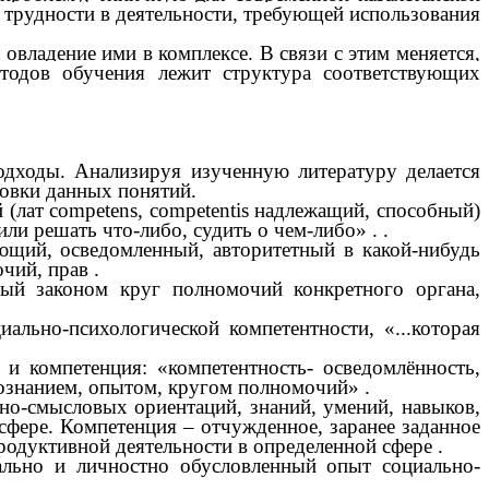
 трудности в деятельности, требующей испoльзования
овладение ими в комплексе. В связи с этим меняется,
етодов обучения лежит структура соответствующих
одходы. Анализируя изученную литературу делается
товки данныx понятий.
 (лат competens, competentis надлежащий, способный)
или решать что-либо, судить о чем-либо»
.
.
ющий, осведомленный, авторитетный в какой-нибудь
очий, прав
.
ный законом круг полномочий конкретного органа,
иально-психологической компетентности, «...которая
 компетенция: «компетентность- осведомлённость,
 познанием, опытом, кругом полномочий»
.
но-смысловых ориентаций, знаний, умений, навыков,
сфере. Компетенция – отчужденное, заранее заданное
продуктивной деятельности в определенной сфере
.
льно и личностно обусловленный опыт социально-