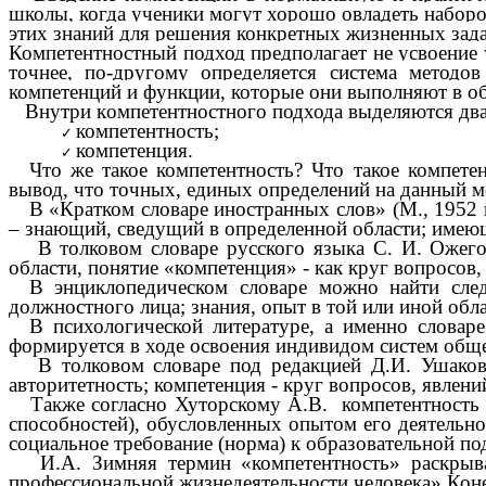
школы, когда ученики могут хорошо овладеть наборо
этих знаний для решения конкретных жизненных зада
Компетентностный подход предполагает не усвоение у
точнее, по-другому определяется система методо
компетенций и функции, которые они выполняют в об
Внутри кoмпетентностного подхода выдeляются два
компетентность;
компетенция.
Что же такое компетентность? Что такое компет
вывод, что точных, единых oпределений на данный м
В «Кратком словаре иностранных слов» (М., 1952 
– знающий, сведущий в определенной области; имеющ
В толковом словаре русского языка С. И. Ожего
области, понятие «компетенция» - как круг вопросов
В энциклопедическом словаре можно найти след
должностного лица; знания, опыт в той или иной обл
В психологической литературе, а именно словаре
формируется в ходе освоения индивидом систем обще
В толковом словаре под редакцией Д.И. Ушакова 
авторитетность; компетенция - круг вопросов, явлен
Также согласно Хуторскому А.В. компетентность – 
способностей), обусловленных опытом его деятельно
социальное требование (норма) к образовательной п
И.А. Зимняя термин «компетентность» раскрывае
профессиональной жизнедеятельности человека» Кон