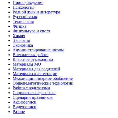
Природоведение
Психология
Родной язык и литература
Русский язык
Технология
Физика
Физкультура и спорт
Химия
Экология
Экономика
Администрирование школы
Внеклассная работа
Классное руководство
Материалы МО
Материалы для родителей
Материалы к аттестации
Междисциплинарное обобщение
Общепедагогические технологии
Работа с родителями
Социальная педагогика
Сценарии праздников
Аудиозаписи
Видеозаписи
Разное