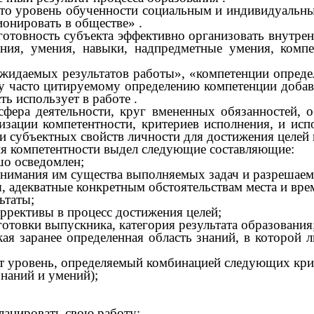
это уровень обученности социальным и индивидуальны
ционировать в обществе»
.
отовность субъекта эффективно организовать внутре
ия, умения, навыки, надпредметные умения, компет
идаемых результатов работы», «компетенции определя
у часто цитируемому определению компетенции добавл
сть использует в работе
.
ра деятельности, круг вмененных обязанностей, об
изации компетентности, критериев исполнения, и ис
 и субъектных свойств личности для достижения целей
я компетентности выдел следующие составляющие:
шо осведомлен;
 понимания им существа выполняемых задач и разрешае
, адекватные конкретным обстоятельствам места и вре
ьтаты;
ррективы в процесс достижения целей;
готовки выпускника, категория результата образования
екая заранее определенная область знаний, в которо
т уровень, определяемый комбинацией следующих кри
знаний и умений);
ланировать свою работу;