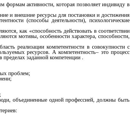
м формам активности, которая позволяет индивиду в
нние и внешние ресурсы для постановки и достижения
ентности (способы деятельности), психологические
ются, как «способность действовать в соответствии
яются мотивы, особенности характера, способности,
ласть реализации компетентности в совокупности с
пользуемых ресурсов. А компетентность– это процесс
 в пределах заданной компетенции
.
мых проблем;
мени;
;
й люди, объединенные одной профессией, должны быть
териев: