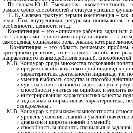
По словам Ю. Н. Емельянова
«компетентность - 
рамках своих способностей и статуса успешно функ
Г. К. Селевко трактует термин компетенция – как г
цели. Под внутренними ресурсами понимаются знан
особенности, ценности и т.д.
Компетенция – это «описание рабочих задач или ож
со стандартами, принятыми в организации» …к этом
самооценка, социальная роль, знания, которые лично
Компетенция – это область решаемых проблем, сфе
критериями решения, то есть единство области реал
направленного взаимодействия знаний, способностей
М.В. Кондурар среди множества толкований поняти
предметная область, о которой индивид хоро
характеристика деятельности индивида, т.е.
умения выбирать средства и способы действия
чувства ответственности за достигнутые резул
способности учиться на ошибках и вносить ко
интегрированная характеристика качества под
идеальная и нормативная характеристика, н
осведомлены
.
М.В. Кондурар к признакам компетентности относи
уровень усвоения знаний и умений (качество 
диапазон и широта знаний и умений;
способность выполнять специальные задания;
способность рационально организовывать и п