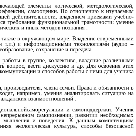
лючающей элементы логической, методологической,
, рефлексии, самооценки. По отношению к изучаемым
щей действительности, владением приемами учебно-
тся требования функциональной грамотности: умение
тических и иных методов познания
.
а также в окружающем мире. Владение современными
 и т.п.) и информационными технологиями (аудио –
еобразование, сохранение и передача
.
работы в группе, коллективе, владение различными
ть вопрос, вести дискуссию и др. Для освоения этих
 коммуникации и способов работы с ними для ученика
, производителя, члена семьи. Права и обязанности в
ходят, например, умения анализировать ситуацию на
 гражданских взаимоотношений
.
циональнойсаморегуляции и самоподдержки. Ученик
о непрерывном самопознании, развитии необходимых
ры мышления и поведения. К данным компетенциям
нняя экологическая культура, способы безопасной