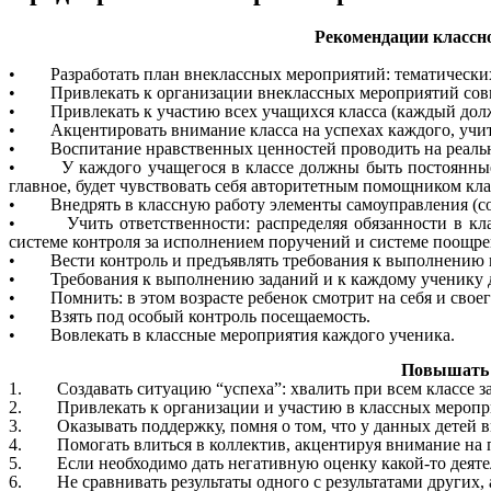
Рекомендации классн
• Разработать план внеклассных мероприятий: тематических 
• Привлекать к организации внеклассных мероприятий совме
• Привлекать к участию всех учащихся класса (каждый долже
• Акцентировать внимание класса на успехах каждого, учить
• Воспитание нравственных ценностей проводить на реальны
• У каждого учащегося в классе должны быть постоянные пор
главное, будет чувствовать себя авторитетным помощником кла
• Внедрять в классную работу элементы самоуправления (созд
• Учить ответственности: распределяя обязанности в класс
системе контроля за исполнением поручений и системе поощрени
• Вести контроль и предъявлять требования к выполнению 
• Требования к выполнению заданий и к каждому ученику д
• Помнить: в этом возрасте ребенок смотрит на себя и своег
• Взять под особый контроль посещаемость.
• Вовлекать в классные мероприятия каждого ученика.
Повышать 
1. Создавать ситуацию “успеха”: хвалить при всем классе за и
2. Привлекать к организации и участию в классных меропр
3. Оказывать поддержку, помня о том, что у данных детей в
4. Помогать влиться в коллектив, акцентируя внимание на п
5. Если необходимо дать негативную оценку какой-то деятель
6. Не сравнивать результаты одного с результатами других, а