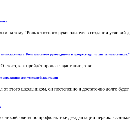
егося
ым на тему "Роль классного руководителя в создании условий дл
пятиклассников. Роль классного руководителя в процессе адаптации пятиклассников."
т того, как пройдёт процесс адаптации, зави...
е упражнения для успешной адаптации
тал от этого школьником, он постепенно и достаточно долго буд
в
ссниковСоветы по профилактике дезадаптации первоклассников