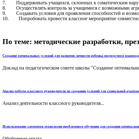
7. Поддерживать учащихся, склонных к соматическим наруше
8. Осуществлять контроль за учащимися с возможными агресс
9. Создавать условия для проявления способностей и возмож
10. Попробовать провести классное мероприятие совместно с
По теме: методические разработки, пр
Создание оптимальных условий для развития личности ребенка посредством взаимод
Доклад на педагогическом совете школы "Создание оптимальны
Анализ работы классного руководителя по созданию условий для социальной адапт
Анализ деятельности классного руководителя...
Использование элементов технологии проблемного обучения для создания оптимальн
Обобщение опыта...