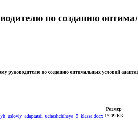
водителю по созданию оптима
ому руководителю по созданию оптимальных условий адаптац
Размер
15.09 КБ
yh_usloviy_adaptatsii_uchashchihsya_5_klassa.docx