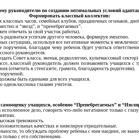
ому руководителю по созданию оптимальных условий адаптац
Формировать классный коллектив:
классных часов, семейных клубов, праздничных огоньков, дней
стно и “звезд”, и “пренебрегаемых”.
н отвечать за свой участок работы).
 радоваться успехам другого человека, формируя эмпатию.
х ситуациях, используя все негативные моменты в межличност
учения, благодаря чему ребенок будет учиться ответственнос
ссного руководителя.
ать Совет класса, звенья, редколлегию, культмассовый сектор)
е, классный руководитель должен познакомить учащихся с тре
я (отметить в стенгазете, грамота, благодарность родителям).
поручений.
олжны быть едиными для всех учащихся.
о одноклассника глазами учителя.
самооценку учащихся, особенно “Пренебрегаемых” и “Изоли
сполненное дело, говорить что-либо негативное только с глазу 
иятиях.
ысокая тревожность.
оложительных качествах и нивелируя отрицательные.
ности, то обсуждать проблему ребенка с ним наедине, не выно
 только с его собственными.