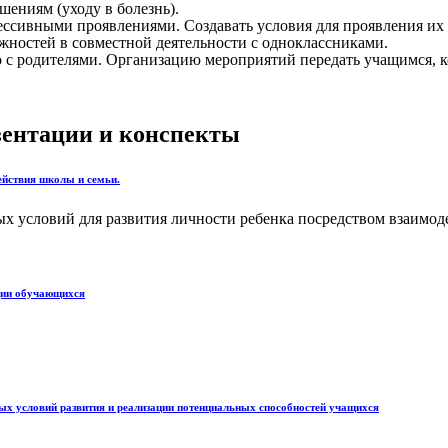
ниям (уходу в болезнь).
ивными проявлениями. Создавать условия для проявления их п
ностей в совместной деятельности с одноклассниками.
 родителями. Организацию мероприятий передать учащимся, кон
езентации и конспекты
ействия школы и семьи.
х условий для развития личности ребенка посредством взаимоде
ации обучающихся
ых условий развития и реализации потенциальных способностей учащихся