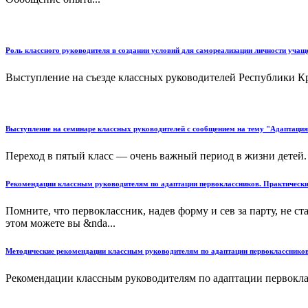
Роль классного руководителя в создании условий для самореализации личности учащ
Выступление на съезде классных руководителей Республики Кр
Выступление на семинаре классных руководителей с сообщением на тему "Адаптация 
Переход в пятый класс — очень важный период в жизни детей. О
Рекомендации классным руководителям по адаптации первоклассников. Практически
Помните, что первоклассник, надев форму и сев за парту, не с
этом можете вы &nda...
Методические рекомендации классным руководителям по адаптации первокласснико
Рекомендации классным руководителям по адаптации первокла