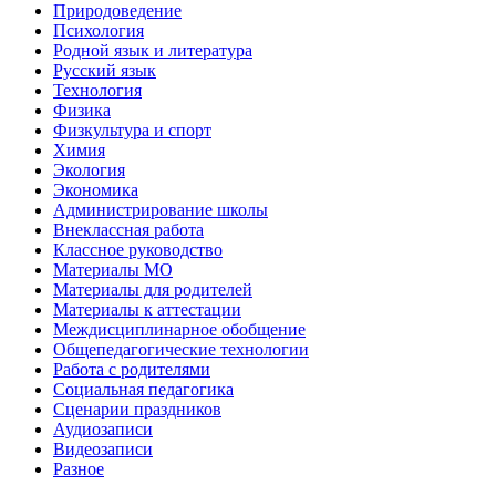
Природоведение
Психология
Родной язык и литература
Русский язык
Технология
Физика
Физкультура и спорт
Химия
Экология
Экономика
Администрирование школы
Внеклассная работа
Классное руководство
Материалы МО
Материалы для родителей
Материалы к аттестации
Междисциплинарное обобщение
Общепедагогические технологии
Работа с родителями
Социальная педагогика
Сценарии праздников
Аудиозаписи
Видеозаписи
Разное