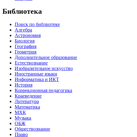
Библиотека
Поиск по библиотеке
Алгебра
Астрономия
Биология
География
Геометрия
Дополнительное образование
Естествознание
Изобразительное искусство
Иностранные языки
Информатика и ИКТ
История
Коррекционная педагогика
Краеведение
Литература
Математика
МХК
Музыка
ОБЖ
Обществознание
Право