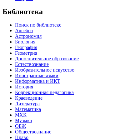
Библиотека
Поиск по библиотеке
Алгебра
Астрономия
Биология
География
Геометрия
Дополнительное образование
Естествознание
Изобразительное искусство
Иностранные языки
Информатика и ИКТ
История
Коррекционная педагогика
Краеведение
Литература
Математика
МХК
Музыка
ОБЖ
Обществознание
Право