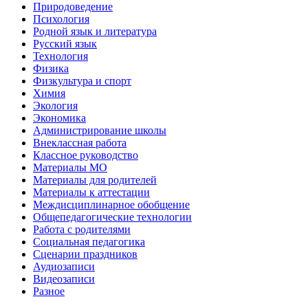
Природоведение
Психология
Родной язык и литература
Русский язык
Технология
Физика
Физкультура и спорт
Химия
Экология
Экономика
Администрирование школы
Внеклассная работа
Классное руководство
Материалы МО
Материалы для родителей
Материалы к аттестации
Междисциплинарное обобщение
Общепедагогические технологии
Работа с родителями
Социальная педагогика
Сценарии праздников
Аудиозаписи
Видеозаписи
Разное