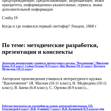
предупреждающие, предписывающие, запрещающие, знаки
приоритета, информационно-указательные, сервиса, знаки
дополнительной информации
Слайд 19
Когда и где появился первый светофор? Лондон, 1868 г
По теме: методические разработки,
презентации и конспекты
Авторские произведения учащихся литературного кружка "Вдохновение" (Виктория
Баева (6-8 класс), Софья Орлова (8-9 класс), Яна Масная (10-11 класс), Надежда
Медведева (10-11 класс)
Авторские произведения учащихся литературного кружка
"Вдохновение" (Я. Масная (10-11 класс), Н. Медведева (10-11
класс), В. Баева (6-8 класс), С. Орлова (8-9 класс)...
Рабочая программа по географии на основе авторской программы Т.П.
Герасимовой 6 класс), И.В. Душиной (7 класс), И.И. Бариновой (8-9 классы) при