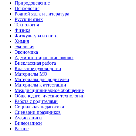
Природоведение
Психология
Родной язык и литература
Русский язык
Технология
Физика
Физкультура и спорт
Химия
Экология
Экономика
Администрирование школы
Внеклассная работа
Классное руководство
Материалы МО
Материалы для родителей
Материалы к аттестации
Междисциплинарное обобщение
Общепедагогические технологии
Работа с родителями
Социальная педагогика
Сценарии праздников
Аудиозаписи
Видеозаписи
Разное