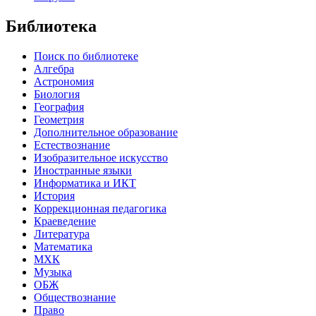
Библиотека
Поиск по библиотеке
Алгебра
Астрономия
Биология
География
Геометрия
Дополнительное образование
Естествознание
Изобразительное искусство
Иностранные языки
Информатика и ИКТ
История
Коррекционная педагогика
Краеведение
Литература
Математика
МХК
Музыка
ОБЖ
Обществознание
Право