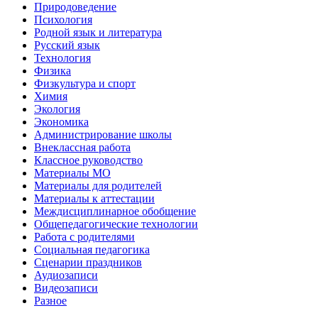
Природоведение
Психология
Родной язык и литература
Русский язык
Технология
Физика
Физкультура и спорт
Химия
Экология
Экономика
Администрирование школы
Внеклассная работа
Классное руководство
Материалы МО
Материалы для родителей
Материалы к аттестации
Междисциплинарное обобщение
Общепедагогические технологии
Работа с родителями
Социальная педагогика
Сценарии праздников
Аудиозаписи
Видеозаписи
Разное