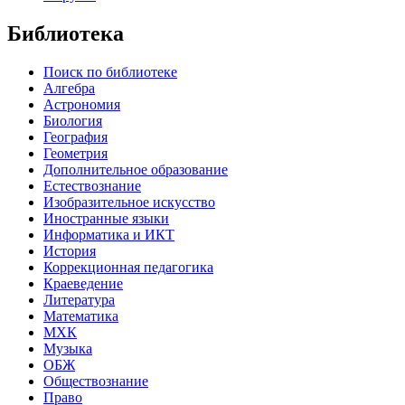
Библиотека
Поиск по библиотеке
Алгебра
Астрономия
Биология
География
Геометрия
Дополнительное образование
Естествознание
Изобразительное искусство
Иностранные языки
Информатика и ИКТ
История
Коррекционная педагогика
Краеведение
Литература
Математика
МХК
Музыка
ОБЖ
Обществознание
Право