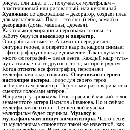
рисует, или шьет и … получается мультфильм –
пластилиновый или рисованный, или кукольный.
Художник
по декорациям – декоратор, создает план
для мультфильма. План – это фон (небо, земля) и
декорации (дома, машины, деревья).
Как только декорации и персонажи готовы, за
работу берутся
аниматор и оператор.
Они работают вместе. Аниматор передвигает
фигурки героев, а оператор кадр за кадром снимает
– фотографирует каждое движение. Так получается
много фотографий – целая лента. Каждый кадр чуть-
чуть отличается от другого, того, который рядом.
Когда отсняты все фотографии, персонажи
мультфильма надо озвучить.
Озвучивают героев
настоящие актеры.
Голос для своего героя
выбирает сам режиссер. Персонажи разговаривают и
смеются голосами актеров.
Например, у крокодила Гены красивый мягкий голос
знаменитого актера Василия Ливанова. Но и сейчас
мультфильм не готов – без веселой музыки
мультфильм будет скучным.
Музыку к
мультфильмам пишут композиторы.
Часто песня
из мультфильма становится такой же известной, как
и сам мультфильм. И эту песню напевают потом все