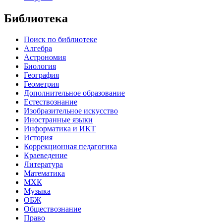
Библиотека
Поиск по библиотеке
Алгебра
Астрономия
Биология
География
Геометрия
Дополнительное образование
Естествознание
Изобразительное искусство
Иностранные языки
Информатика и ИКТ
История
Коррекционная педагогика
Краеведение
Литература
Математика
МХК
Музыка
ОБЖ
Обществознание
Право