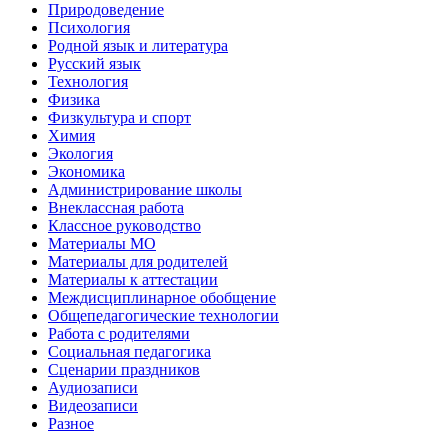
Природоведение
Психология
Родной язык и литература
Русский язык
Технология
Физика
Физкультура и спорт
Химия
Экология
Экономика
Администрирование школы
Внеклассная работа
Классное руководство
Материалы МО
Материалы для родителей
Материалы к аттестации
Междисциплинарное обобщение
Общепедагогические технологии
Работа с родителями
Социальная педагогика
Сценарии праздников
Аудиозаписи
Видеозаписи
Разное