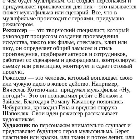
о чем будет мультфильм. Он создает персонажей и
придумывает приключения для них – это называется
сюжет мультфильма или сценарий. Все, что в
мультфильме происходит с героями, придумано
режиссером.
Режиссер
— это творческий специалист, который
руководит процессом создания произведения
искусства, такого как фильм, спектакль, клип или
шоу, он определяет общий замысел и стиль
произведения, подбирает актеров и сотрудников,
работает со сценарием и декорациями, контролирует
съемку или репетицию, монтирует и сдает готовый
продукт.
Режиссер — это человек, который воплощает свою
или чужую идею в живое действо.
Например,
Вячеслав Котеночкин придумал мультфильм «Ну,
погоди!». Это он познакомил ребят с Волком и
Зайцем. Благодаря Роману Качанову появились
Чебурашка, крокодил Гена и вредная старуха
Шапокляк. Свои идеи режиссер рассказывает
художникам.
Художник
по персонажам внимательно слушает и
представляет будущего героя мультфильма. Берет
пластилин или краски, или ткани и потом лепит, или