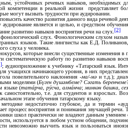
родным, устойчивых речевых навыков, необходимых 
й компетенции в реальной жизни представляет бол
орые могут вызвать трудности при аудировании.
овысить качество развития данного вида речевой дея
ирование является и целью, и средством обучения. 
[2]
ние развитию навыков восприятия речи на слух.
я фонологический слух. Фонологическим слухом назы
транных языков. Такие лингвисты как Е.Д. Поливано
го слуха у человека.
диокурсов, которые внесли существенные изменения в
и систематическую работу по развитию навыков восп
]
; аудиоприложение к учебнику «Татарский язык. Инт
ля учащихся начинающего уровня, в них представлен
агола повелительного наклонения
-ма/-мә
и т.д
.
); диа
ными моделями (
Бүген дүшәмбеме? Сәгать беренчеме
м языке (
татáрча, рýсча, алмáнча
;
миннән башка, се
к самостоятельно, т.е. для студентов и взрослых. 
чальном этапе обучения татарскому языку.
 методике недостаточно глубокое, да и термин «ауд
ает процесс восприятия и понимания звучащей речи. Т
кники школ практически не владеют данным умением с
ности, используется в любом устном общении, подч
ости невозможно выучить язык и пользоваться иноя