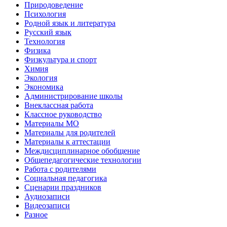
Природоведение
Психология
Родной язык и литература
Русский язык
Технология
Физика
Физкультура и спорт
Химия
Экология
Экономика
Администрирование школы
Внеклассная работа
Классное руководство
Материалы МО
Материалы для родителей
Материалы к аттестации
Междисциплинарное обобщение
Общепедагогические технологии
Работа с родителями
Социальная педагогика
Сценарии праздников
Аудиозаписи
Видеозаписи
Разное