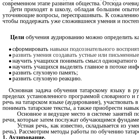
современном этапе развития общества. Отсюда очеви
Дети приходят в школу, обладая большим опытом
уточняющие вопросы, переспрашивать. К сожалению, э
чтобы поддержать уже сложившиеся умения и постепе
Цели
обучения аудированию можно определить к
сформировать
навыки подсознательного восприяти
развить умения создавать устные или письменные
научить учащихся понимать смысл однократного
научить учащихся выделять главное в потоке ин
развить слуховую память;
развить слуховую реакцию.
Основная задача обучения татарскому языку в р
пределах установленного программой словарного и 
речь на татарском языке (аудирование), участвовать 
понимать татарские тексты, а также приобрести навык
Основное и ведущее место в системе занятий 
речи, которые затем послужат обучающимся фундаме
Устная речь, как известно, складывается из у
речь). Рассмотрим методы работы по обучению татарс
1. Аудирование.