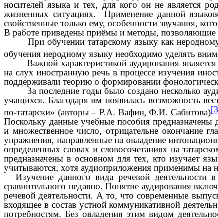
носителей языка и тех, для кого он не является 
жизненных ситуациях. Применение данной языково
свойственные только ему, особенности звучания, кот
В работе приведены приёмы и методы, позволяющие п
При обучении татарскому языку как неродному ауд
обучения неродному языку необходимо уделять внима
Важной характеристикой аудирования являетс
на слух иностранную речь в процессе изучения инос
поддерживали теорию о формировании фонологическо
За последние годы было создано несколько ау
учащихся. Благодаря им появилась возможность вест
[3
по-татарски» (авторы – Р.А. Вафин, Ф.И. Сабитова)
Поскольку данные учебные пособия предназначены д
и множественное число, отрицательне окончание гл
упражнения, направленные на овладение интонацион
определенных словах и словосочетаниях на татарско
предназначены в основном для тех, кто изучает язы
учитываются, хотя аудиоприложения применимы на на
Изучение данного вида речевой деятельности в
сравнительного недавно. Понятие аудирования включ
речевой деятельности. А то, что современные выпус
входящее в состав устной коммуникативной деятель
потребностям. Без овладения этим видом деятельн