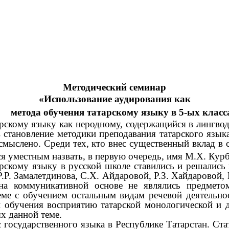
Методический семинар
«Использование аудирования как
метода обучения татарскому языку в 5-ых класс
рскому языку как неродному, содержащийся в лингвод
становление методики преподавания татарского языка
мыслено. Среди тех, кто внес существенный вклад в с
я уместным назвать, в первую очередь, имя М.Х. Курб
рскому языку в русской школе ставились и решались
Р.Р. Замалетдинова, С.Х. Айдаровой, Р.З. Хайдарово
на коммуникативной основе не являлись предметом
еме с обучением остальным видам речевой деятельнос
 обучения восприятию татарской монологической и ди
х данной теме.
с государственного языка в Республике Татарстан. Ста