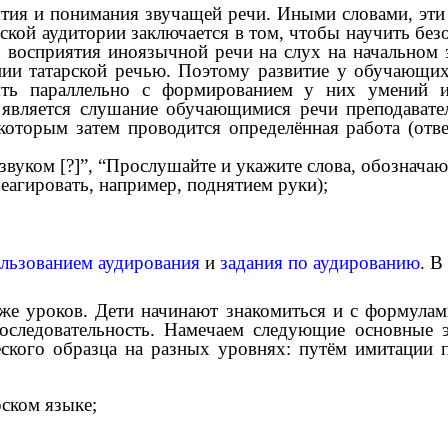
ятия и понимания звучащей речи. Иными словами, эт
ской аудитории заключается в том, чтобы научить без
х восприятия иноязычной речи на слух на начальном 
нии татарской речью. Поэтому развитие у обучающих
ять параллельно с формированием у них умений 
вляется слушание обучающимися речи преподавател
которым затем проводится определённая работа (от
звуком [?]”, “Прослушайте и укажите слова, обозначаю
агировать, например, поднятием руки);
ользованием аудирования
и
задания по аудированию
. В
же уроков. Дети начинают знакомиться и с формулами
последовательность. Намечаем следующие основные 
еского образца на разных уровнях: путём имитации 
рском языке;