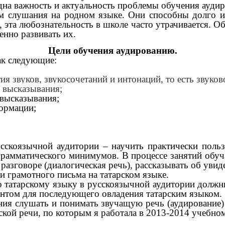
дна важность и актуальность проблемы обучения ауди
 слушания на родном языке. Они способны долго и в
та любознательность в школе часто утрачивается. Об
нно развивать их.
Цели обучения аудированию.
ак следующие:
я звуков, звукосочетаний и интонаций, то есть звуков
 высказывания;
 высказывания;
формации;
усскоязычной аудитории – научить практически поль
грамматического минимумов. В процессе занятий об
в разговоре (диалогическая речь), рассказывать об ув
и грамотного письма на татарском языке.
по татарскому языку в русскоязычной аудитории долж
нтом для последующего овладения татарским языком.
мения слушать и понимать звучащую речь (аудирование
кой речи, по которым я работала в 2013-2014 учебном