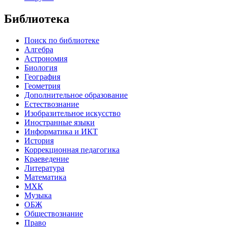
Библиотека
Поиск по библиотеке
Алгебра
Астрономия
Биология
География
Геометрия
Дополнительное образование
Естествознание
Изобразительное искусство
Иностранные языки
Информатика и ИКТ
История
Коррекционная педагогика
Краеведение
Литература
Математика
МХК
Музыка
ОБЖ
Обществознание
Право