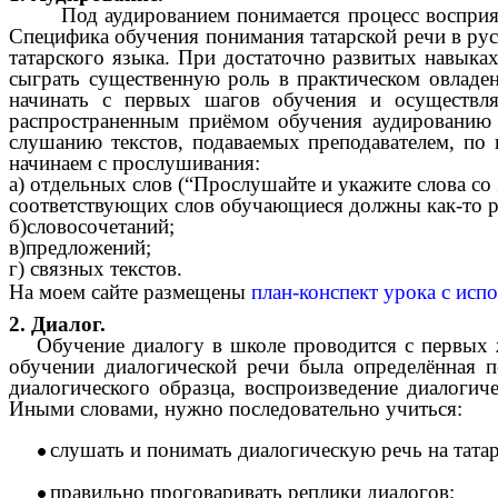
Под аудированием понимается процесс воспри
Специфика обучения понимания татарской речи в рус
татарского языка. При достаточно развитых навыка
сыграть существенную роль в практическом овладе
начинать с первых шагов обучения и осуществл
распространенным приёмом обучения аудированию я
слушанию текстов, подаваемых преподавателем, по 
начинаем с прослушивания:
а) отдельных слов (“Прослушайте и укажите слова со 
соответствующих слов обучающиеся должны как-то ре
б)словосочетаний;
в)предложений;
г) связных текстов.
На моем сайте размещены
план-конспект урока с исп
2. Диалог.
Обучение диалогу в школе проводится с первых 
обучении диалогической речи была определённая 
диалогического образца, воспроизведение диалогич
Иными словами, нужно последовательно учиться:
слушать и понимать диалогическую речь на тата
правильно проговаривать реплики диалогов;