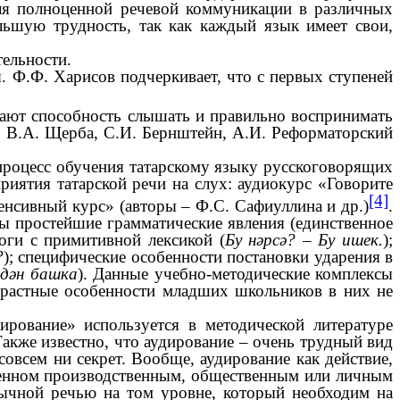
для полноценной речевой коммуникации в различных
ьшую трудность, так как каждый язык имеет свои,
тельности.
Ф.Ф. Харисов подчеркивает, что с первых ступеней
вают способность слышать и правильно воспринимать
в, В.А. Щерба, С.И. Бернштейн, А.И. Реформаторский
 процесс обучения татарскому языку русскоговорящих
риятия татарской речи на слух: аудиокурс «Говорите
[4]
енсивный курс» (авторы – Ф.С. Сафиуллина и др.)
.
ы простейшие грамматические явления (единственное
логи с примитивной лексикой (
Бу нәрсә? – Бу ишек.
);
?
); специфические особенности постановки ударения в
здән башка
). Данные учебно-методические комплексы
Возрастные особенности младших школьников в них не
ирование» используется в методической литературе
акже известно, что аудирование – очень трудный вид
овсем ни секрет. Вообще, аудирование как действие,
иненном производственным, общественным или личным
зычной речью на том уровне, который необходим на