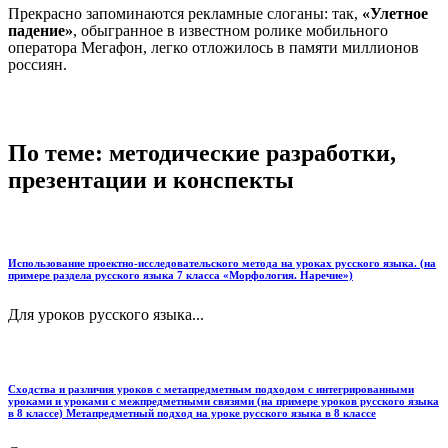
Прекрасно запоминаются рекламные слоганы: так,
«Улетное
падение»
, обыгранное в известном ролике мобильного
оператора Мегафон, легко отложилось в памяти миллионов
россиян.
По теме: методические разработки,
презентации и конспекты
Использование проектно-исследовательского метода на уроках русского языка. (на
примере раздела русского языка 7 класса «Морфология. Наречие»)
Для уроков русского языка...
Сходства и различия уроков с метапредметным подходом с интегрированными
уроками и уроками с межпредметными связями (на примере уроков русского языка
в 8 классе) Метапредметный подход на уроке русского языка в 8 классе