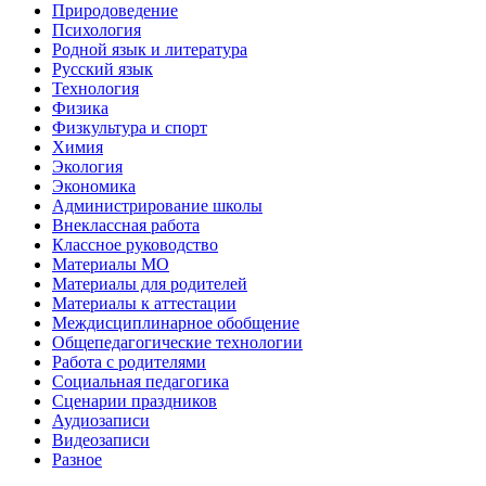
Природоведение
Психология
Родной язык и литература
Русский язык
Технология
Физика
Физкультура и спорт
Химия
Экология
Экономика
Администрирование школы
Внеклассная работа
Классное руководство
Материалы МО
Материалы для родителей
Материалы к аттестации
Междисциплинарное обобщение
Общепедагогические технологии
Работа с родителями
Социальная педагогика
Сценарии праздников
Аудиозаписи
Видеозаписи
Разное