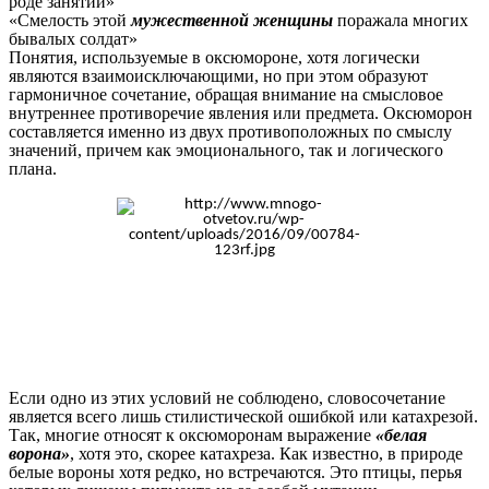
роде занятий»
«Смелость этой
мужественной женщины
поражала многих
бывалых солдат»
Понятия, используемые в оксюмороне, хотя логически
являются взаимоисключающими, но при этом образуют
гармоничное сочетание, обращая внимание на смысловое
внутреннее противоречие явления или предмета. Оксюморон
составляется именно из двух противоположных по смыслу
значений, причем как эмоционального, так и логического
плана.
Если одно из этих условий не соблюдено, словосочетание
является всего лишь стилистической ошибкой или катахрезой.
Так, многие относят к оксюморонам выражение
«белая
ворона»
, хотя это, скорее катахреза. Как известно, в природе
белые вороны хотя редко, но встречаются. Это птицы, перья