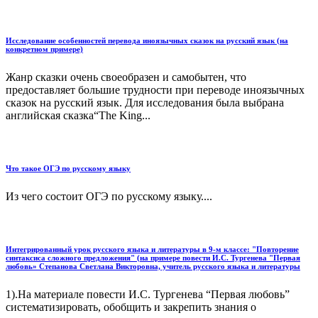
Исследование особенностей перевода иноязычных сказок на русский язык (на
конкретном примере)
Жанр сказки очень своеобразен и самобытен, что
предоставляет большие трудности при переводе иноязычных
сказок на русский язык. Для исследования была выбрана
английская сказка“The King...
Что такое ОГЭ по русскому языку
Из чего состоит ОГЭ по русскому языку....
Интегрированный урок русского языка и литературы в 9-м классе: "Повторение
синтаксиса сложного предложения" (на примере повести И.С. Тургенева "Первая
любовь» Степанова Светлана Викторовна, учитель русского языка и литературы
1).На материале повести И.С. Тургенева “Первая любовь”
систематизировать, обобщить и закрепить знания о