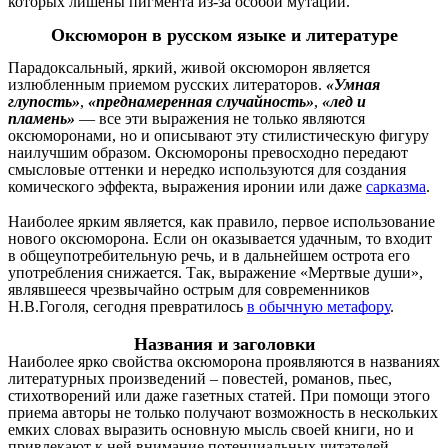
которых лишены пигмента из-за особой мутации.
Оксюморон в русском языке и литературе
Парадоксальный, яркий, живой оксюморон является
излюбленным приемом русских литераторов.
«Умная
глупость»
,
«преднамеренная случайность»
,
«лед и
пламень»
— все эти выражения не только являются
оксюморонами, но и описывают эту стилистическую фигуру
наилучшим образом. Оксюмороны превосходно передают
смысловые оттенки и нередко используются для создания
комического эффекта, выражения иронии или даже
сарказма
.
Наиболее ярким является, как правило, первое использование
нового оксюморона. Если он оказывается удачным, то входит
в общеупотребительную речь, и в дальнейшем острота его
употребления снижается. Так, выражение «Мертвые души»,
являвшееся чрезвычайно острым для современников
Н.В.Гоголя, сегодня превратилось
в обычную метафору
.
Названия и заголовки
Наиболее ярко свойства оксюморона проявляются в названиях
литературных произведений – повестей, романов, пьес,
стихотворений или даже газетных статей. При помощи этого
приема авторы не только получают возможность в нескольких
емких словах выразить основную мысль своей книги, но и
привлекают к ней внимание потенциальных читателей.