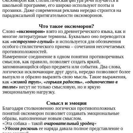
Оксюморон как стилистическая фигура речи изучается в
школьной программе, его широко используют поэты и
прозаики. Даже современная реклама нередко строится на
парадоксальной притягательности оксюморонов.
Что такое оксюморон?
Слово
«оксюморон»
взято из древнегреческого языка, как и
многие литературные термины. Буквально оно переводится
как
«остроумно-глупый»
и используется для обозначения
особого стилистического приема – сочетания несочетаемых
противоположностей.
Намеренное соединение в одном понятии противоречивых
смыслов, как правило, позволяет создать яркий,
запоминающийся образ предмета или события. Два слова,
логически исключающие друг друга, нередко позволяют более
выпукло и образно выразить свою мысль. Такие выражения,
как
«живой труп»
,
«горькая радость»
,
«одиночество в
толпе»
несут не только смысловую, но и яркую
эмоциональную нагрузку.
Смысл и эмоция
Благодаря столкновению логически противоположных
понятий оксюморон позволяет создавать эмоциональные
образы, наполненные новым смыслом.
«Эта собака – такой
очаровательный уродец
»
«
Убогая роскошь
ее наряда давала полное представление о