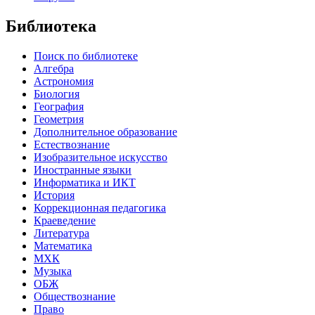
Библиотека
Поиск по библиотеке
Алгебра
Астрономия
Биология
География
Геометрия
Дополнительное образование
Естествознание
Изобразительное искусство
Иностранные языки
Информатика и ИКТ
История
Коррекционная педагогика
Краеведение
Литература
Математика
МХК
Музыка
ОБЖ
Обществознание
Право