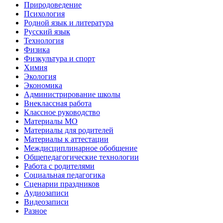
Природоведение
Психология
Родной язык и литература
Русский язык
Технология
Физика
Физкультура и спорт
Химия
Экология
Экономика
Администрирование школы
Внеклассная работа
Классное руководство
Материалы МО
Материалы для родителей
Материалы к аттестации
Междисциплинарное обобщение
Общепедагогические технологии
Работа с родителями
Социальная педагогика
Сценарии праздников
Аудиозаписи
Видеозаписи
Разное