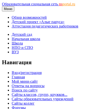
Образовательная социальная сеть
ns
portal.ru
Меню
Обзор возможностей
Детский проект «Алые паруса»
Аттестация педагогических работников
Детский сад
Начальная школа
Школа
НПО и СПО
ВУЗ
Навигация
Вход/регистрация
Главная
Мой мини-сайт
Ответы на вопросы
Поиск по сайту
Сайты классов, групп, кружков...
Сайты образовательных учреждений
Сайты коллег
Форумы