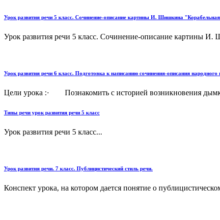
Урок развития речи 5 класс. Сочинение-описание картины И. Шишкина "Корабельна
Урок развития речи 5 класс. Сочинение-описание картины И.
Урок развития речи 6 класс. Подготовка к написанию сочинения-описания народног
Цели урока :· Познакомить с историей возникновения дымк
Типы речи урок развития речи 5 класс
Урок развития речи 5 класс...
Урок развития речи. 7 класс. Публицистический стиль речи.
Конспект урока, на котором дается понятие о публицистическом 