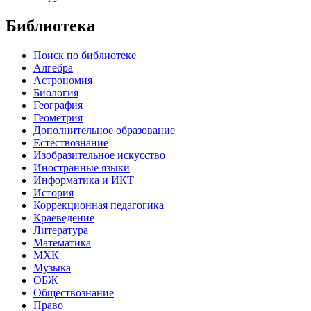
Библиотека
Поиск по библиотеке
Алгебра
Астрономия
Биология
География
Геометрия
Дополнительное образование
Естествознание
Изобразительное искусство
Иностранные языки
Информатика и ИКТ
История
Коррекционная педагогика
Краеведение
Литература
Математика
МХК
Музыка
ОБЖ
Обществознание
Право