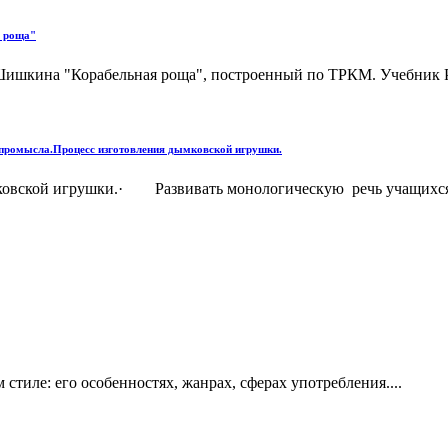
я роща"
 Шишкина "Корабельная роща", построенный по ТРКМ. Учебник Р
о промысла.Процесс изготовления дымковской игрушки.
овской игрушки.· Развивать монологическую речь учащихся.
стиле: его особенностях, жанрах, сферах употребления....