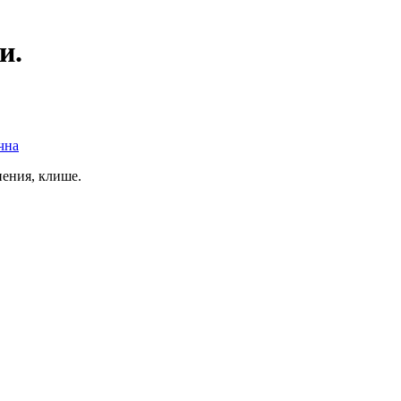
и.
чна
ения, клише.