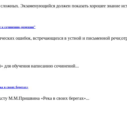
х сложных. Экзаменующийся должен показать хорошее знание ист
 к сочинению–рецензии"
ических ошибок, встречающихся в устной и письменной речи;отр
» для обучения написанию сочинений...
ка в своих берегах»
ксту М.М.Пришвина «Река в своих берегах»...