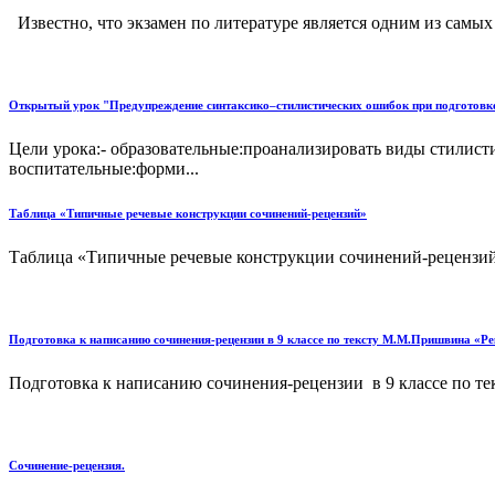
Известно, что экзамен по литературе является одним из самы
Открытый урок "Предупреждение синтаксико–стилистических ошибок при подготовке
Цели урока:- образовательные:проанализировать виды стилист
воспитательные:форми...
Таблица «Типичные речевые конструкции сочинений-рецензий»
Таблица «Типичные речевые конструкции сочинений-рецензий
Подготовка к написанию сочинения-рецензии в 9 классе по тексту М.М.Пришвина «Ре
Подготовка к написанию сочинения-рецензии в 9 классе по те
Сочинение-рецензия.