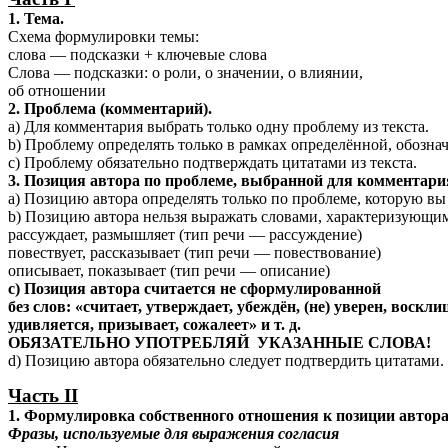
1. Тема.
Схема формулировки темы:
слова — подсказки + ключевые слова
Слова — подсказки: о роли, о значении, о влиянии,
об отношении
2. Проблема (комментарий).
a) Для комментария выбрать только одну проблему из текста.
b) Проблему определять только в рамках определённой, обозна
c) Проблему обязательно подтверждать цитатами из текста.
3. Позиция автора по проблеме, выбранной для комментари
a) Позицию автора определять только по проблеме, которую в
b) Позицию автора нельзя выражать словами, характеризующим
рассуждает, размышляет (тип речи — рассуждение)
повествует, рассказывает (тип речи — повествование)
описывает, показывает (тип речи — описание)
с) Позиция автора считается не сформулированной
без слов: «считает, утверждает, убеждён, (не) уверен, воск
удивляется, призывает, сожалеет» и т. д.
ОБЯЗАТЕЛЬНО УПОТРЕБЛЯЙ
УКАЗАННЫЕ СЛОВА!
d) Позицию автора обязательно следует подтвердить цитатами.
Часть II
1. Формулировка собственного отношения к позиции автор
Фразы, используемые для выражения согласия