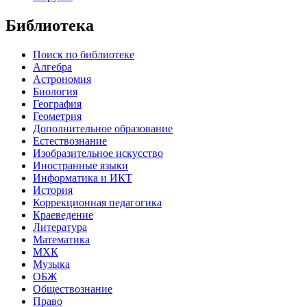
Библиотека
Поиск по библиотеке
Алгебра
Астрономия
Биология
География
Геометрия
Дополнительное образование
Естествознание
Изобразительное искусство
Иностранные языки
Информатика и ИКТ
История
Коррекционная педагогика
Краеведение
Литература
Математика
МХК
Музыка
ОБЖ
Обществознание
Право