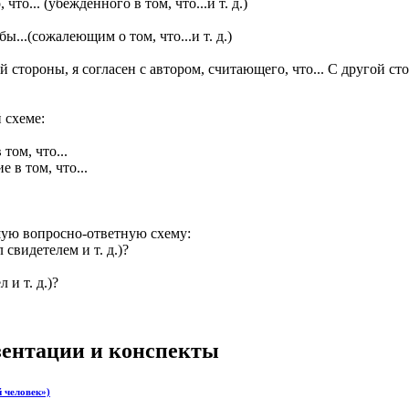
то... (убеждённого в том, что...и т. д.)
...(сожалеющим о том, что...и т. д.)
 стороны, я согласен с автором, считающего, что... С другой ст
 схеме:
том, что...
 в том, что...
ую вопросно-ответную схему:
 свидетелем и т. д.)?
 и т. д.)?
езентации и конспекты
 человек»)