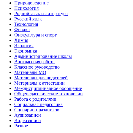
Природоведение
Психология
Родной язык и литература
Русский язык
Технология
Физика
Физкультура и спорт
Химия
Экология
Экономика
Администрирование школы
Внеклассная работа
Классное руководство
Материалы МО
Материалы для родителей
Материалы к аттестации
Междисциплинарное обобщение
Общепедагогические технологии
Работа с родителями
Социальная педагогика
Сценарии праздников
Аудиозаписи
Видеозаписи
Разное