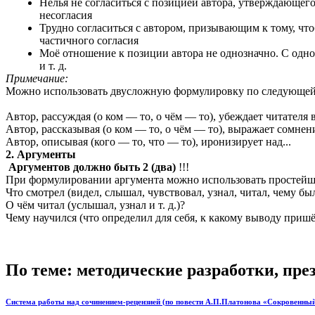
Нелья не согласиться с позицией автора, утверждающего, ч
несогласия
Трудно согласиться с автором, призывающим к тому, чтобы
частичного согласия
Моё отношение к позиции автора не однозначно. С одной
и т. д.
Примечание:
Можно использовать двусложную формулировку по следующей
Автор, рассуждая (о ком — то, о чём — то), убеждает читателя в 
Автор, рассказывая (о ком — то, о чём — то), выражает сомнение
Автор, описывая (кого — то, что — то), иронизирует над...
2. Аргументы
Аргументов должно быть 2 (два)
!!!
При формулировании аргумента можно использовать простейш
Что смотрел (видел, слышал, чувствовал, узнал, читал, чему был
О чём читал (услышал, узнал и т. д.)?
Чему научился (что определил для себя, к какому выводу пришёл
По теме: методические разработки, пр
Система работы над сочинением-рецензией (по повести А.П.Платонова «Сокровенный