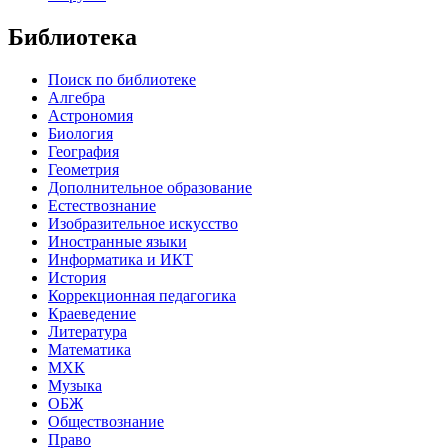
Библиотека
Поиск по библиотеке
Алгебра
Астрономия
Биология
География
Геометрия
Дополнительное образование
Естествознание
Изобразительное искусство
Иностранные языки
Информатика и ИКТ
История
Коррекционная педагогика
Краеведение
Литература
Математика
МХК
Музыка
ОБЖ
Обществознание
Право