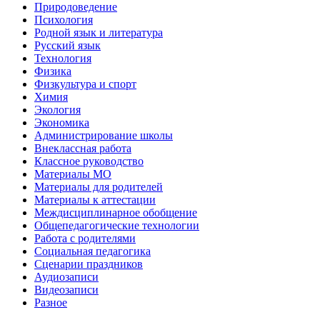
Природоведение
Психология
Родной язык и литература
Русский язык
Технология
Физика
Физкультура и спорт
Химия
Экология
Экономика
Администрирование школы
Внеклассная работа
Классное руководство
Материалы МО
Материалы для родителей
Материалы к аттестации
Междисциплинарное обобщение
Общепедагогические технологии
Работа с родителями
Социальная педагогика
Сценарии праздников
Аудиозаписи
Видеозаписи
Разное