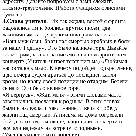
адресату. Давайте попробуем с вами сложить
письмо-треугольник .(Работа учащихся с листами
бумаги)
3.Слово учителя
. Их так ждали, вестей с фронта
радовались им и боялись других писем, где
лаконичным канцелярским почерком написано:
«Ваш муж (сын, брат) пал смертью храбрых в боях
за нашу Родину». Это было великое горе. Давайте
посмотрим, что же за письмо в нашем фронтовом
конверте.(Учитель читает текст письма) «Любимая,
нас осталось мало. К вечеру подойдёт подкрепление,
а до вечера будем драться до последней капли
крови, но врагу своей позиции не отдадим. Береги
сына.» Это было великое горе.
«Я вернусь», «Жди меня»- этими словами часто
завершались послания к родным. В этих словах
были и надежда, и заклинание, и вера в победу
жизни над смертью. А письма из дома согревали
бойца в холодном окопе, защищали от смерти и
вселяли надежду на встречу с родными.
(Ученик читает стихотворение)