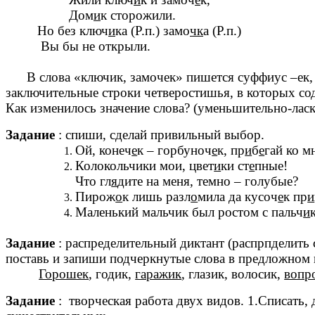
Дом
и
к сторожили.
Но без ключ
и
ка (Р.п.) замо
чк
а (Р.п.)
Вы бы не открыли.
В слова «ключик, замочек» пишется суффиус –ек, -
заключительные строки четверостишья, в которых со
Как изменилось значение слова? (уменьшительно-ласка
Задание
: спиши, сделай привильный выбор.
Ой, конеч
е
к – горбуноч
е
к, пр
и
б
е
гай ко м
Колокольчики мои, цвет
и
ки ст
е
пные!
Что гл
я
дите на меня, темно – голубые?
Пирож
о
к лишь разл
о
мила да кусоч
е
к пр
и
Маленький мальчик был ростом с пальч
и
Задание
: распределительный диктант (распрпделить с
поставь и запиши подчеркнутые слова в предложном 
Горошек
, годик,
гаражик
, глазик, волосик,
вопр
Задание
: творческая работа двух видов. 1.Списать,