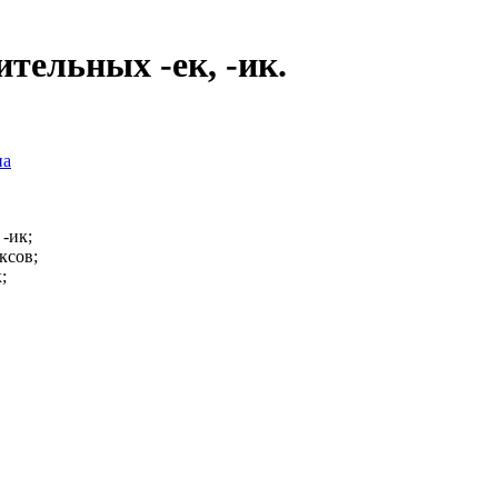
тельных -ек, -ик.
на
-ик;
ксов;
;