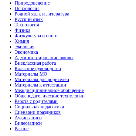
Природоведение
Психология
Родной язык и литература
Русский язык
Технология
Физика
Физкультура и спорт
Химия
Экология
Экономика
Администрирование школы
Внеклассная работа
Классное руководство
Материалы МО
Материалы для родителей
Материалы к аттестации
Междисциплинарное обобщение
Общепедагогические технологии
Работа с родителями
Социальная педагогика
Сценарии праздников
Аудиозаписи
Видеозаписи
Разное