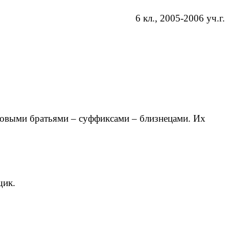
6 кл., 2005-2006 уч.г.
овыми братьями – суффиксами – близнецами. Их
щик.