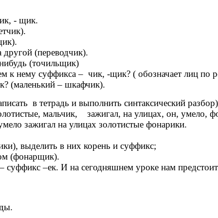
ик, - щик.
етчик).
ик).
 другой (переводчик).
нибудь (точильщик)
ем к нему суффикса – чик, -щик? ( обозначает лиц по р
 (маленький – шкафчик).
писать в тетрадь и выполнить синтаксический разбор)
олотистые, мальчик, зажигал, на улицах, он, умело, ф
мело зажигал на улицах золотистые фонарики.
, выделить в них корень и суффикс;
м (фонарщик).
суффикс –ек. И на сегодняшнем уроке нам предстоит 
ды.