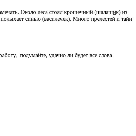
 замечать. Около леса стоял крошечный (шалаш
и
к) из
е полыхает синью (василеч
е
к). Много прелестей и тайн
 работу, подумайте, удачно ли будет все слова