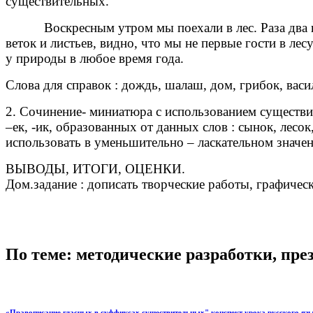
существительных.
Воскресным утром мы поехали в лес. Раза два п
веток и листьев, видно, что мы не первые гости в лес
у природы в любое время года.
Слова для справок : дождь, шалаш, дом, грибок, васи
2. Сочинение- миниатюра с использованием существ
–ек, -ик, образованных от данных слов : сынок, лесок
использовать в уменьшительно – ласкательном значени
ВЫВОДЫ, ИТОГИ, ОЦЕНКИ.
Дом.задание : дописать творческие работы, графиче
По теме: методические разработки, пр
«Правописание гласных в суффиксах существительных" конспект урока русского язы