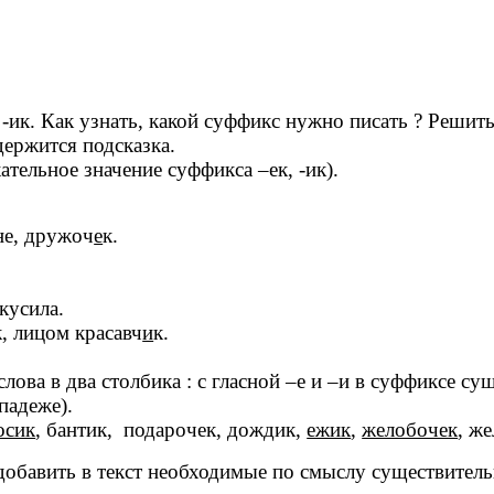
ик. Как узнать, какой суффикс нужно писать ? Решит
держится подсказка.
тельное значение суффикса –ек, -ик).
не, дружоч
е
к.
кусила.
к, лицом красавч
и
к.
лова в два столбика : с гласной –е и –и в суффиксе су
падеже).
осик
, бантик, подарочек, дождик,
ежик
,
желобочек
, ж
 добавить в текст необходимые по смыслу существитель