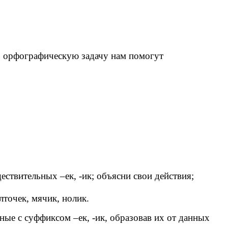
ь орфографическую задачу нам помогут
ществительных –ек, -ик; объясни свои действия;
елточек, мячик, нолик.
ные с суффиксом –ек, -ик, образовав их от данных