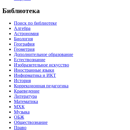
Библиотека
Поиск по библиотеке
Алгебра
Астрономия
Биология
География
Геометрия
Дополнительное образование
Естествознание
Изобразительное искусство
Иностранные языки
Информатика и ИКТ
История
Коррекционная педагогика
Краеведение
Литература
Математика
МХК
Музыка
ОБЖ
Обществознание
Право