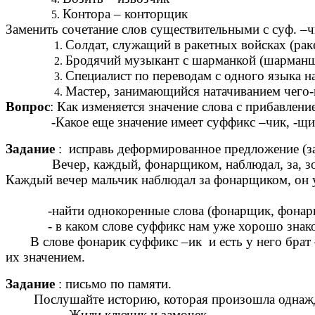
Контора – конторщик
Заменить сочетание слов существительными с суф. –ч
Солдат, служащий в ракетных войсках (рак
Бродячий музыкант с шарманкой (шарманщ
Специалист по переводам с одного языка на
Мастер, занимающийся натачиванием чего-
Вопрос
: Как изменяется значение слова с прибавлени
-Какое еще значение имеет суффикс –чик, -щик?
Задание
: исправь деформированное предложение (за
Вечер, каждый, фонарщиком, наблюдал, за, з
Каждый вечер мальчик наблюдал за фонарщиком, он у
-найти однокоренные слова (фонарщик, фонарики)
- в каком слове суффикс нам уже хорошо знако
В слове фонарик суффикс –ик и есть у него брат – 
их значением.
Задание
: письмо по памяти.
Послушайте историю, которая произошла однаж
Жили ключ
и
к и замоч
е
к,