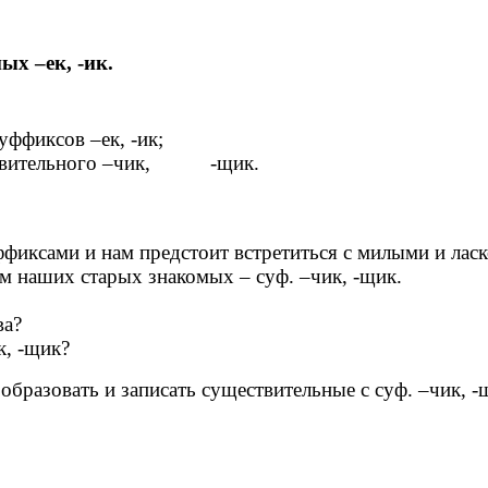
ых –ек, -ик.
уффиксов –ек, -ик;
ествительного –чик, -щик.
ксами и нам предстоит встретиться с милыми и ласк
им наших старых знакомых – суф. –чик, -щик.
ва?
к, -щик?
образовать и записать существительные с суф. –чик, -