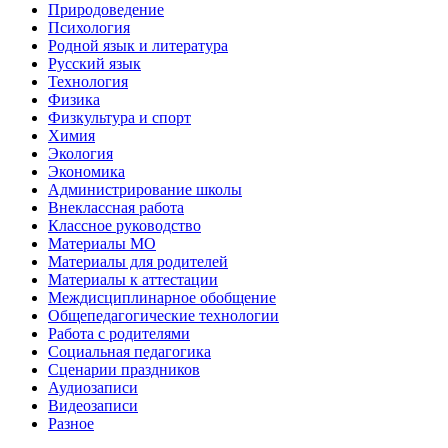
Природоведение
Психология
Родной язык и литература
Русский язык
Технология
Физика
Физкультура и спорт
Химия
Экология
Экономика
Администрирование школы
Внеклассная работа
Классное руководство
Материалы МО
Материалы для родителей
Материалы к аттестации
Междисциплинарное обобщение
Общепедагогические технологии
Работа с родителями
Социальная педагогика
Сценарии праздников
Аудиозаписи
Видеозаписи
Разное