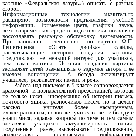
картине «Февральская лазурь») описать с разных
сторон.
Информационные технологии значительно
расширяют возможности предъявления учебной
информации. Применение цвета, графики, звука,
всех современных средств видеотехники позволяет
воссоздавать реальную обстановку деятельности.
При написании сочинения по картине Ф.П.
Решетникова «Опять двойка» слайды,
рассказывающие историю создания картины,
представляют не меньший интерес для учащихся,
чем сама картина. История создания картины
заставляет детей размышлять о задумке автора и ее
умелом воплощении. А
беседа активизирует
учащихся, развивает их память и речь.
Работа над письмом в 5 классе сопровождается
красочной и познавательной презентацией, которая
не только несет информацию об истории письма,
почтового ящика, разносчиков писем, но и делает
рассказ учителя более насыщенным,
иллюстративным, позволяет учителю вести беседу с
учащимися, задавая вопросы по теме и тем самым
заставляя учащихся актуализировать знания,
полученные ранее, высказывать предположения,
анализировать получаемую информацию,