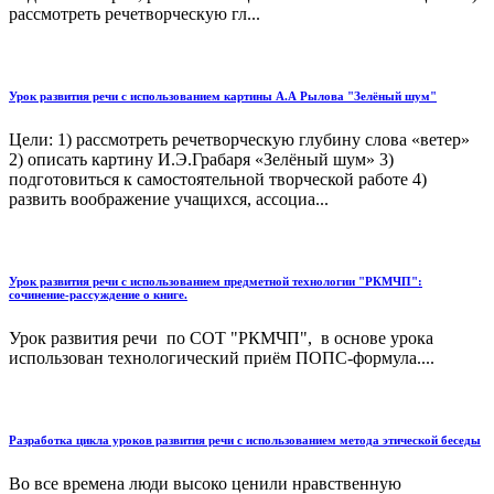
рассмотреть речетворческую гл...
Урок развития речи с использованием картины А.А Рылова "Зелёный шум"
Цели: 1) рассмотреть речетворческую глубину слова «ветер»
2) описать картину И.Э.Грабаря «Зелёный шум» 3)
подготовиться к самостоятельной творческой работе 4)
развить воображение учащихся, ассоциа...
Урок развития речи с использованием предметной технологии "РКМЧП":
сочинение-рассуждение о книге.
Урок развития речи по СОТ "РКМЧП", в основе урока
использован технологический приём ПОПС-формула....
Разработка цикла уроков развития речи с использованием метода этической беседы
Во все времена люди высоко ценили нравственную