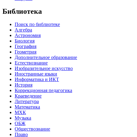
Библиотека
Поиск по библиотеке
Алгебра
Астрономия
Биология
География
Геометрия
Дополнительное образование
Естествознание
Изобразительное искусство
Иностранные языки
Информатика и ИКТ
История
Коррекционная педагогика
Краеведение
Литература
Математика
МХК
Музыка
ОБЖ
Обществознание
Право