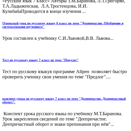
«Русский язык 7 класс» Авторы Т.М.Баранова, Л.Т.Григорян,
Т.А.Ладыженская, Л.А.Тростенцова, И.И.
КулибабаПроводится в конце изучения ...
Открытый урок по русскому языку 6 класс по теме "Деепричастие. Обобщение и
систематизация изученного"
Урок составлен к учебнику С.И.Львовой,В.В. Львова...
Тест по русскому языку 7 класс по теме "Предлог"
Тест по русскому языкув программе Айрен позволяет быстро
проверить ученику свои умения по теме "Предлог"....
конспект урока по русскому языку 7 класс по теме "Деепричастие. Деепричастный
оборот".
Конспект урока русского языка по учебнику М.Т.Баранова.
Урок закрепления сведений по теме "Деепричастие.
Деепричастный оборот и знаки препинания при нём"...