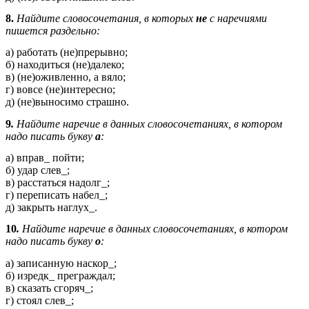
8.
Найдите словосочетания, в которых
не
с наречиями
пишется раздельно:
а) работать (не)прерывно;
б) находиться (не)далеко;
в) (не)оживленно, а вяло;
г) вовсе (не)интересно;
д) (не)выносимо страшно.
9
.
Найдите наречие в данных словосочетаниях, в котором
надо писать букву
а
:
а) вправ_ пойти;
б) удар слев_;
в) расстаться надолг_;
г) переписать набел_;
д) закрыть наглух_.
10
.
Найдите наречие в данных словосочетаниях, в котором
надо писать букву
о
:
а) записанную наскор_;
б) изредк_ преграждал;
в) сказать сгоряч_;
г) стоял слев_;