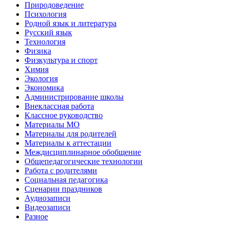
Природоведение
Психология
Родной язык и литература
Русский язык
Технология
Физика
Физкультура и спорт
Химия
Экология
Экономика
Администрирование школы
Внеклассная работа
Классное руководство
Материалы МО
Материалы для родителей
Материалы к аттестации
Междисциплинарное обобщение
Общепедагогические технологии
Работа с родителями
Социальная педагогика
Сценарии праздников
Аудиозаписи
Видеозаписи
Разное