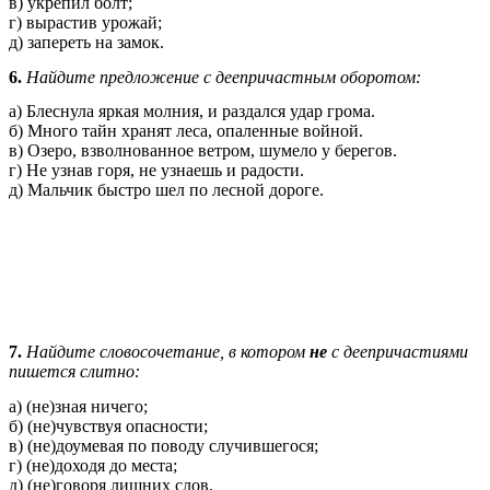
в) укрепил болт;
г) вырастив урожай;
д) запереть на замок.
6.
Найдите предложение с деепричастным оборотом:
а) Блеснула яркая молния, и раздался удар грома.
б) Много тайн хранят леса, опаленные войной.
в) Озеро, взволнованное ветром, шумело у берегов.
г) Не узнав горя, не узнаешь и радости.
д) Мальчик быстро шел по лесной дороге.
7.
Найдите словосочетание, в котором
не
с деепричастиями
пишется слитно:
а) (не)зная ничего;
б) (не)чувствуя опасности;
в) (не)доумевая по поводу случившегося;
г) (не)доходя до места;
д) (не)говоря лишних слов.