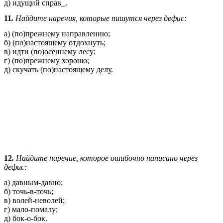
д) идущий справ_.
11
.
Найдите наречия, которые пишутся через дефис:
а) (по)прежнему направлению;
б) (по)настоящему отдохнуть;
в) идти (по)осеннему лесу;
г) (по)прежнему хорошо;
д) скучать (по)настоящему делу.
12
.
Найдите наречие, которое ошибочно написано через
дефис:
а) давным-давно;
б) точь-в-точь;
в) волей-неволей;
г) мало-помалу;
д) бок-о-бок.