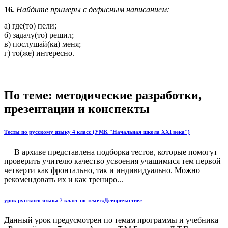
16
.
Найдите примеры с дефисным написанием:
а) где(то) пели;
б) задачу(то) решил;
в) послушай(ка) меня;
г) то(же) интересно.
По теме: методические разработки,
презентации и конспекты
Тесты по русскому языку 4 класс (УМК "Начальная школа XXI века")
В архиве представлена подборка тестов, которые помогут
проверить учителю качество усвоения учащимися тем первой
четверти как фронтально, так и индивидуально. Можно
рекомендовать их и как трениро...
урок русского языка 7 класс по теме:«Деепричастие»
Данный урок предусмотрен по темам программы и учебника