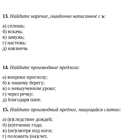
13
.
Найдите наречие, ошибочно написанное с
ь
:
а) сплошь;
б) вскачь;
в) замужь;
г) настежь;
д) навзничь
14
.
Найдите производные предлоги:
а) вопреки прогнозу;
б) к нашему берегу;
в) о невыученном уроке;
г) через речку;
д) благодаря папе.
15
.
Найдите производный предлог, пишущийся слитно:
а) (в)следствие дождей;
б) (в)течение года;
в) (не)смотря под ноги;
г) положить (на)счет.