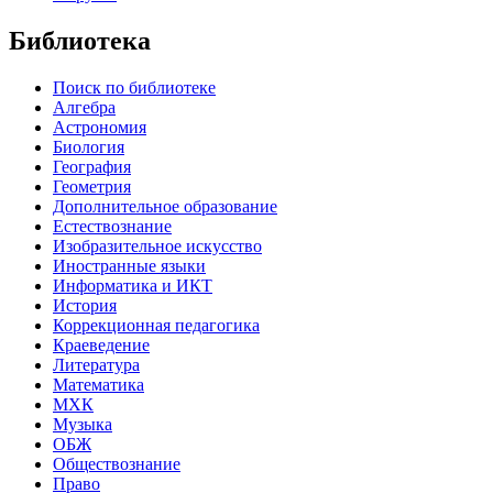
Библиотека
Поиск по библиотеке
Алгебра
Астрономия
Биология
География
Геометрия
Дополнительное образование
Естествознание
Изобразительное искусство
Иностранные языки
Информатика и ИКТ
История
Коррекционная педагогика
Краеведение
Литература
Математика
МХК
Музыка
ОБЖ
Обществознание
Право