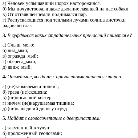
а) Человек услышавший шорох насторожился.
б) Мы почувствовали даже дыхание лаявшей на нас собаки.
в) От оттаявшей земли поднимался пар.
г) Распускающиеся под теплыми лучами солнца листочки
радовали глаз.
3.
В суффиксах каких страдательных причастий пишется
е
?
а) Слыш_мого;
б) вид_мый;
в) огражда_мый;
г) оберега_мый;
д) движ_мый.
4.
Отметьте, когда
не
с причастиями пишется слитно:
а) (не)забываемый подвиг;
б) трава (не)скошена;
в) (не)погасший костер;
г) ничем (не)нарушаемая тишина;
д) (не)нашедший дорогу отряд.
5.
Найдите словосочетание с деепричастием:
а) закутанный в тулуп;
б) проложенный геологами;