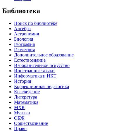
Библиотека
Поиск по библиотеке
Алгебра
Астрономия
Биология
География
Геометрия
Дополнительное образование
Естествознание
Изобразительное искусство
Иностранные языки
Информатика и ИКТ
История
Коррекционная педагогика
Краеведение
Литература
Математика
МХК
Музыка
ОБЖ
Обществознание
Право