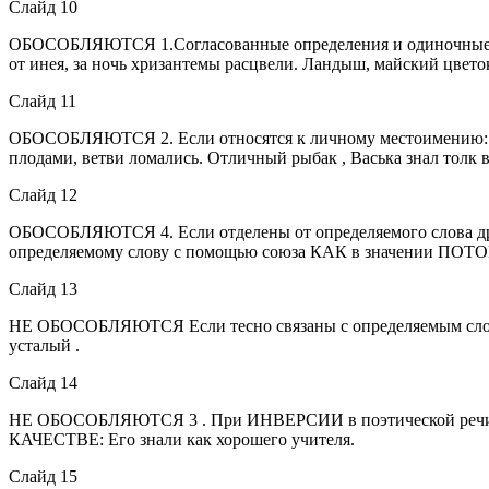
Слайд 10
ОБОСОБЛЯЮТСЯ 1.Согласованные определения и одиночные прило
от инея, за ночь хризантемы расцвели. Ландыш, майский цветок
Слайд 11
ОБОСОБЛЯЮТСЯ 2. Если относятся к личному местоимению: Он,
плодами, ветви ломались. Отличный рыбак , Васька знал толк в
Слайд 12
ОБОСОБЛЯЮТСЯ 4. Если отделены от определяемого слова други
определяемому слову с помощью союза КАК в значении ПОТО
Слайд 13
НЕ ОБОСОБЛЯЮТСЯ Если тесно связаны с определяемым словом:
усталый .
Слайд 14
НЕ ОБОСОБЛЯЮТСЯ 3 . При ИНВЕРСИИ в поэтической речи: Ле
КАЧЕСТВЕ: Его знали как хорошего учителя.
Слайд 15