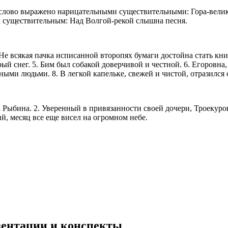
 выражено нарицательными существительными: Гора-великан 
 существительным: Над Волгой-рекой слышна песня.
 Не всякая пачка исписанной второпях бумаги достойна стать кн
й снег. 5. Бим был собакой доверчивой и честной. 6. Егоровна, д
дными людьми. 8. В легкой капельке, свежей и чистой, отразился
ина. 2. Уверенный в привязанности своей дочери, Троекуров н
й, месяц все еще висел на огромном небе.
езентации и конспекты