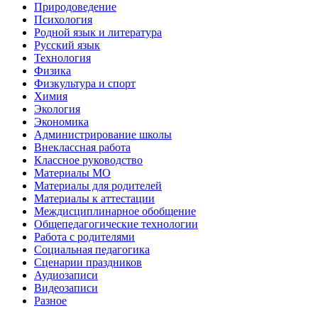
Природоведение
Психология
Родной язык и литература
Русский язык
Технология
Физика
Физкультура и спорт
Химия
Экология
Экономика
Администрирование школы
Внеклассная работа
Классное руководство
Материалы МО
Материалы для родителей
Материалы к аттестации
Междисциплинарное обобщение
Общепедагогические технологии
Работа с родителями
Социальная педагогика
Сценарии праздников
Аудиозаписи
Видеозаписи
Разное