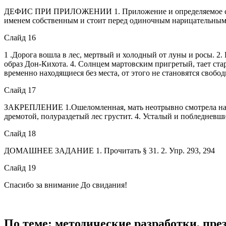
ДЕФИС ПРИ ПРИЛОЖЕНИИ 1. Приложение и определяемое слово
именем собственным и стоит перед одиночным нарицательным
Слайд 16
1 .Дорога вошла в лес, мертвый и холодный от луны и росы. 2.
образ Дон-Кихота. 4. Солнцем мартовским пригретый, тает стары
временно находящиеся без места, от этого не становятся свобо
Слайд 17
ЗАКРЕПЛЕНИЕ 1.Ошеломленная, мать неотрывно смотрела на Рыб
дремотой, полураздетый лес грустит. 4. Усталый и побледневши
Слайд 18
ДОМАШНЕЕ ЗАДАНИЕ 1. Прочитать § 31. 2. Упр. 293, 294
Слайд 19
Спасибо за внимание До свидания!
По теме: методические разработки, пр