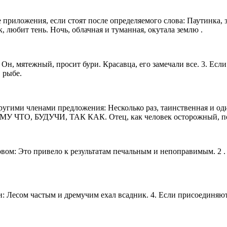
жения, если стоят после определяемого слова: Паутинка, заце
, любит тень. Ночь, облачная и туманная, окутала землю .
 мятежный, просит бури. Красавца, его замечали все. 3. Если
 рыбе.
ми членами предложения: Несколько раз, таинственная и одино
МУ ЧТО, БУДУЧИ, ТАК КАК. Отец, как человек осторожный, по
 Это привело к результатам печальным и непоправимым. 2 . Е
сом частым и дремучим ехал всадник. 4. Если присоединяютс