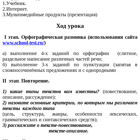
1.Учебник.
2.Интернет.
3.Мультимедийные продукты (презентация)
Ход урока
I этап.
Орфографическая разминка (использования сайта
www.school-test.ru/
)
а) выполнение 4-х заданий по орфографии (слитное,
раздельное написание различных частей речи;
б) выполнение 3-х заданий по пунктуации (запятая в
сложносочинённых предложениях и с однородными
II этап
.
Повторение.
1) какие типы текстов вам известны?
(повествование,
описание, рассуждение);
2) назовите основные критерии, по которым мы различаем
тексты каждого типа
(цель, структура, жанры, особенности лексических,
грамматических и синтаксических средств);
3) расскажите о тексте-повествование,
тексте-описание.