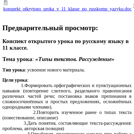
konspekt_otkrytogo_uroka_v_11_klasse_po_russkomu_yazyku.doc
Предварительный просмотр:
Конспект открытого урока по русскому языку в
11 классе.
Тема урока
:
«Типы текстов. Рассуждение»
Тип урока
: усвоение нового материала.
Цели урока
:
1.Формировать орфографических и пунктуационных
навыков (повторение слитного, раздельного правописания
различных частей речи; постановка знаков препинания в
сложносочинённых и простых предложениях, осложнённых
однородными членами).
2.Повторить изученное ранее о типах текста
(повествование, описание)
3.Дать понятия, составляющие текста-рассуждения:
проблема, авторская позиция)
4.Отработать практические навыки при работе с