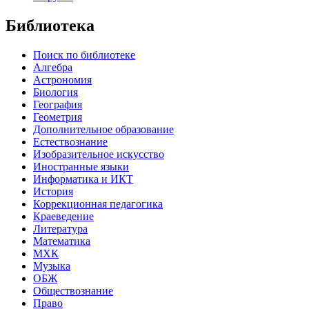
Библиотека
Поиск по библиотеке
Алгебра
Астрономия
Биология
География
Геометрия
Дополнительное образование
Естествознание
Изобразительное искусство
Иностранные языки
Информатика и ИКТ
История
Коррекционная педагогика
Краеведение
Литература
Математика
МХК
Музыка
ОБЖ
Обществознание
Право