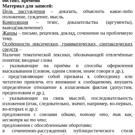
обстоят. времени
Материал для записей:
Цель рассуждения
– доказать, объяснить какое-либо
положение, суждение, мысль.
Композиция
– тезис, доказательства (аргументы),
вывод(заключение)
Жанры
– письмо, рецензия, доклад, сочинение на проблемную
тему.
Особенности лексических, грамматических, синтаксических
средств
–
Наличие тематической лексики, обозначающей отвлечённые
понятия; вводные слова
- указывающие на приёмы и способы оформления
высказывания (словом, одним словом, иначе говоря и др.),
- представляющие собой призывы к собеседнику или
читателю привлечь его внимание к сообщаемому, внушить
определённое отношение к излагаемым фактам (допустим,
предположим и др.),
- указывающие на связь мыслей, последовательность
изложения (итак, следовательно, значит, например, во-первых,
во-вторых и др.);
предложения с союзами
однако, потому что, так как,
несмотря на то что
;
предложения с обособленными оборотами;
в сочинениях-рассуждениях публицистического стиля