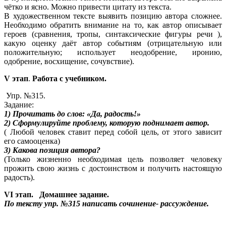
чётко и ясно. Можно привести цитату из текста.
В художественном тексте выявить позицию автора сложнее.
Необходимо обратить внимание на то, как автор описывает
героев (сравнения, тропы, синтаксические фигуры речи ),
какую оценку даёт автор событиям (отрицательную или
положительную; использует неодобрение, иронию,
одобрение, восхищение, сочувствие).
V этап
.
Работа с учебником.
Упр. №315.
Задание:
1) Прочитать до слов: «Да, радость!»
2) Сформулируйте проблему, которую поднимает автор.
( Любой человек ставит перед собой цель, от этого зависит
его самооценка)
3) Какова позиция автора?
(Только жизненно необходимая цель позволяет человеку
прожить свою жизнь с достоинством и получить настоящую
радость).
VI этап. Домашнее задание.
По тексту упр. №315 написать сочинение- рассуждение.