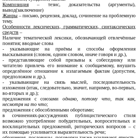
Композиция
– тезис, доказательства (аргументы),
вывод(заключение)
Жанры
– письмо, рецензия, доклад, сочинение на проблемную
тему.
Особенности лексических, грамматических, синтаксических
средств
–
Наличие тематической лексики, обозначающей отвлечённые
понятия; вводные слова
- указывающие на приёмы и способы оформления
высказывания (словом, одним словом, иначе говоря и др.),
- представляющие собой призывы к собеседнику или
читателю привлечь его внимание к сообщаемому, внушить
определённое отношение к излагаемым фактам (допустим,
предположим и др.),
- указывающие на связь мыслей, последовательность
изложения (итак, следовательно, значит, например, во-первых,
во-вторых и др.);
предложения с союзами
однако, потому что, так как,
несмотря на то что
;
предложения с обособленными оборотами;
в сочинениях-рассуждениях публицистического стиля
возможно употребление побудительных, вопросительных и
восклицательных предложений, риторических вопросов – с
их помощью усиливается выразительность речи;
обращения, пословицы, поговорки также усиливают яркость,