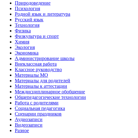
Природоведение
Психология
Родной язык и литература
Русский язык
Технология
Физика
Физкультура и спорт
Химия
Экология
Экономика
Администрирование школы
Внеклассная работа
Классное руководство
Материалы МО
Материалы для родителей
Материалы к аттестации
Междисциплинарное обобщение
Общепедагогические технологии
Работа с родителями
Социальная педагогика
Сценарии праздников
Аудиозаписи
Видеозаписи
Разное