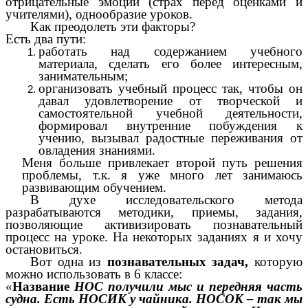
отрицательные эмоции (страх перед оценками и
учителями), однообразие уроков.
Как преодолеть эти факторы?
Есть два пути:
работать над содержанием учебного
материала, сделать его более интересным,
занимательным;
организовать учебный процесс так, чтобы он
давал удовлетворение от творческой и
самостоятельной учебной деятельности,
формировал внутренние побуждения к
учению, вызывал радостные переживания от
овладения знаниями.
Меня больше привлекает второй путь решения
проблемы, т.к. я уже много лет занимаюсь
развивающим обучением.
В духе исследовательского метода
разрабатываются методики, приемы, задания,
позволяющие активизировать познавательный
процесс на уроке. На некоторых заданиях я и хочу
остановиться.
Вот одна из
познавательных задач,
которую
можно использовать в 6 классе:
«
Название
НОС получили мыс и передняя часть
судна. Есть НОСИК у чайника. НОСОК – так мы