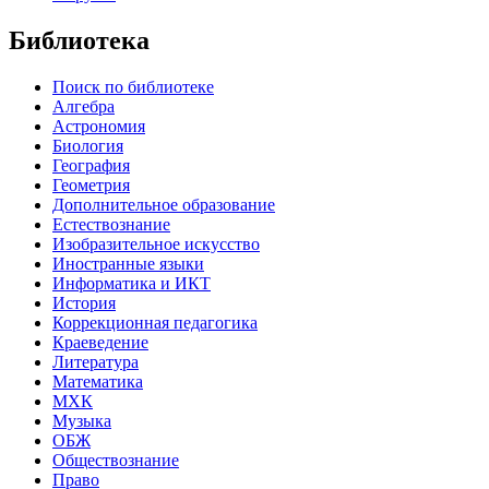
Библиотека
Поиск по библиотеке
Алгебра
Астрономия
Биология
География
Геометрия
Дополнительное образование
Естествознание
Изобразительное искусство
Иностранные языки
Информатика и ИКТ
История
Коррекционная педагогика
Краеведение
Литература
Математика
МХК
Музыка
ОБЖ
Обществознание
Право