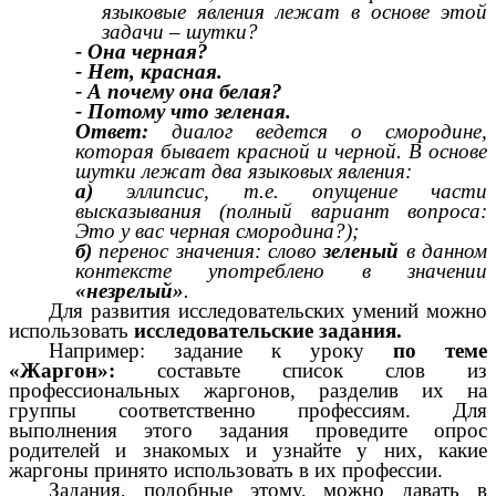
языковые явления лежат в основе этой
задачи – шутки?
- Она черная?
- Нет, красная.
- А почему она белая?
- Потому что зеленая.
Ответ:
диалог ведется о смородине,
которая бывает красной и черной. В основе
шутки лежат два языковых явления:
а)
эллипсис, т.е. опущение части
высказывания (полный вариант вопроса:
Это у вас черная смородина?);
б)
перенос значения: слово
зеленый
в данном
контексте употреблено в значении
«незрелый»
.
Для развития исследовательских умений можно
использовать
исследовательские задания.
Например: задание к уроку
по теме
«Жаргон»:
составьте список слов из
профессиональных жаргонов, разделив их на
группы соответственно профессиям. Для
выполнения этого задания проведите опрос
родителей и знакомых и узнайте у них, какие
жаргоны принято использовать в их профессии.
Задания, подобные этому, можно давать в