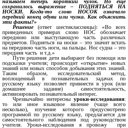
называем теперь короткий чулок. Но еще
сохранилось выражение – ПОДНЯТЬСЯ НА
НОСКИ. Когда-то слово НОСОК означало
передний конец
обуви или чулка. Как объяснить
эти факты?»
Решение
(ответ шестиклассницы): «Во всех
приведенных примерах слово НОС обозначает
переднюю или выступающую часть различных
предметов. Подняться на носки – это значит встать
на переднюю часть ноги, на пальцы. Нос судна – это
передняя часть и т.д.»
Пути решения дети выбирают без помощи или
подсказки учителя; происходит «открытие» новых
знаний или новых способов добывания этих знаний.
Таким образом, исследовательский метод,
воплощенный в познавательных задачах по
русскому языку позволяет привнести в урок (или
домашнее задание) самостоятельность,
активизировать познавательный интерес.
Чрезвычайно интересны
уроки-исследования
:
то или иное языковое явление (чаще всего
несколько), изучение которого предусмотрено
программой по русскому языку, предлагается для
самостоятельного наблюдения под руководством
учителя. Уроки-исследования я провожу при