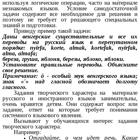
используя логические операции, часто на материале
незнакомых языков. Условие самодостаточной
задачи содержит все необходимое для решения и
поэтому не требует от решающего специальных
знаний и подготовки.
Приведу пример такой задачи:
Даны венгерские существительные и все их
переводы на русский язык в перепутанном
порядке: nyirfa, korte, almak, kortefak, nyirfak,
alma, almafa;
береза, груша, яблоня, березы, яблоко, яблоки.
Установите правильные переводы. Объясните
свое решение.
Примечание: ö - особый звук венгерского языка;
знак «′» над гласной обозначает долготу
гласного.
Задания творческого характера на материале
русского и иностранного языков занимательны,
очень нравятся детям. Они содержат вопрос или
задание, ответ на которые требует понимания
системного языкового явления.
Вызывают у обучающихся интерес задания
творческого характера.
Например:
Отгадайте, о чем идет речь. Какие