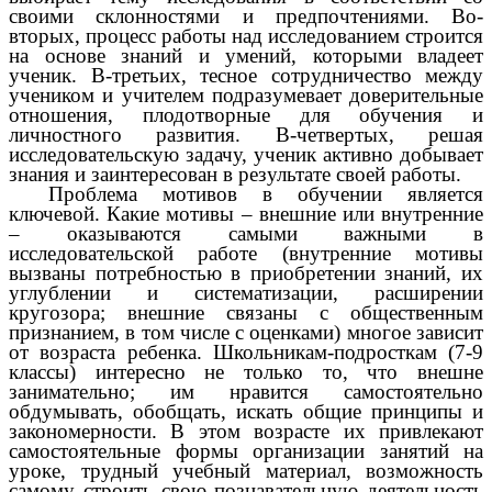
своими склонностями и предпочтениями. Во-
вторых, процесс работы над исследованием строится
на основе знаний и умений, которыми владеет
ученик. В-третьих, тесное сотрудничество между
учеником и учителем подразумевает доверительные
отношения, плодотворные для обучения и
личностного развития. В-четвертых, решая
исследовательскую задачу, ученик активно добывает
знания и заинтересован в результате своей работы.
Проблема мотивов в обучении является
ключевой. Какие мотивы – внешние или внутренние
– оказываются самыми важными в
исследовательской работе (внутренние мотивы
вызваны потребностью в приобретении знаний, их
углублении и систематизации, расширении
кругозора; внешние связаны с общественным
признанием, в том числе с оценками) многое зависит
от возраста ребенка. Школьникам-подросткам (7-9
классы) интересно не только то, что внешне
занимательно; им нравится самостоятельно
обдумывать, обобщать, искать общие принципы и
закономерности. В этом возрасте их привлекают
самостоятельные формы организации занятий на
уроке, трудный учебный материал, возможность
самому строить свою познавательную деятельность