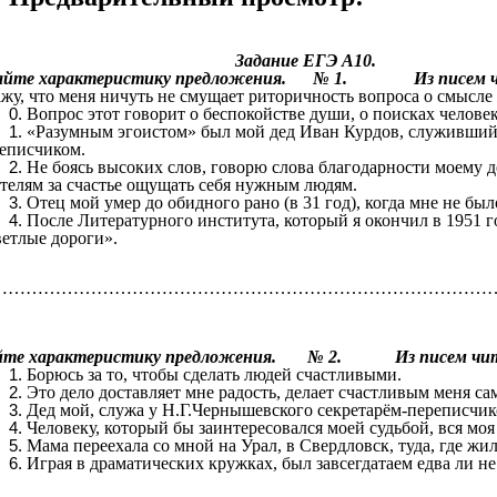
Задание ЕГЭ А10.
айте характеристику предложения. № 1. Из писем чит
жу, что меня ничуть не смущает риторичность вопроса о см
Вопрос этот говорит о беспокойстве души, о поисках челове
«Разумным эгоистом» был мой дед Иван Курдов, служивший 
переписчиком.
Не боясь высоких слов, говорю слова благодарности моему 
ителям за счастье ощущать себя нужным людям.
Отец мой умер до обидного рано (в 31 год), когда мне не был
После Литературного института, который я окончил в 1951 г
етлые дороги».
……………………………………………………
йте характеристику предложения. № 2. Из писем чита
Борюсь за то, чтобы сделать людей счастливы
Это дело доставляет мне радость, делает счастливым меня са
Дед мой, служа у Н.Г.Чернышевского секретарём-переписчико
Человеку, который бы заинтересовался моей судьбой,
Мама переехала со мной на Урал, в Свердловск, туда, где ж
Играя в драматических кружках, был завсегдатаем едва ли не 