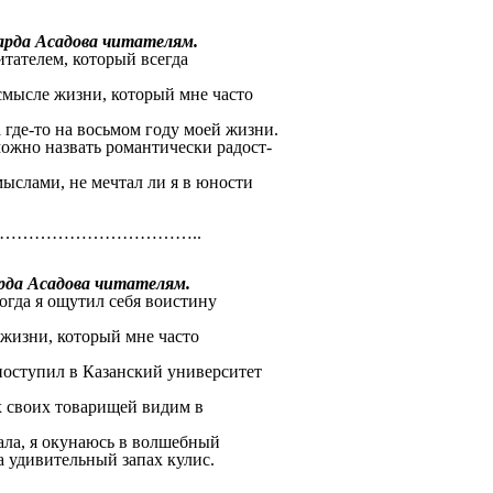
садова читателям.
итателем, который всегда
г.
смысле жизни, который мне часто
.
а где-то на восьмом году моей жизни.
ожно назвать романтически радост-
й.
ыслами, не мечтал ли я в юности
…………………………………………………
Асадова читателям.
огда я ощутил себя воистину
.
 жизни, который мне часто
.
поступил в Казанский университет
ов.
х своих товарищей видим в
йны.
ного зала, я окунаюсь в волшебный
 удивительный запах кулис.
………………………………