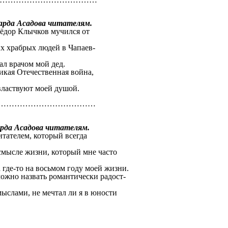
 Асадова читателям.
Фёдор Клычков мучился от
ервом бою.
ых храбрых людей в Чапаев-
изменяли ему.
, где работал врачом мой дед.
икая Отечественная война,
овольцем.
властвуют моей душой.
………………………………
садова читателям.
итателем, который всегда
г.
смысле жизни, который мне часто
.
а где-то на восьмом году моей жизни.
ожно назвать романтически радост-
й.
ыслами, не мечтал ли я в юности