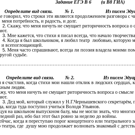
Задание ЕГЭ В 6 (и В8 ГИА)
делите вид связи. № 1. Из писем Эдуарда А
же говорил, что строки эти являются продолжением разговора с ч
 меня потребность, и радость, и дол
Скажу, что меня ничуть не смущает риторичность вопроса о 
задают
Мне кажется, что стихи я писал всегда, что начало творчеств
Когда я был школьником, я любил театр любовью, которую м
ой и всепоглощающе
Меня часто спрашивают, всегда ли поэзия владела моими пом
гой судьбе.
………………………………………………
Определите вид связи. № 2. Из писем Эдуарда 
 я счастлив, когда стихи мои нашли отклик в людских сердцах, к
ужным людям
жу, что меня ничуть не смущает риторичность вопроса о смысле
задают
Дед мой, который служил у Н.Г.Чернышевского секретарём, 
а, когда туда поступил учиться Володя Ульян
цуя на школьном выпускном балу, мы не могли знать, что многи
дний раз, ибо бал этот был ровно за неделю до во
ейчас, когда я переступаю порог концертного или театраль
атра, где душу мою продолжает волновать знакомый с детства
…………………………………………………………………………