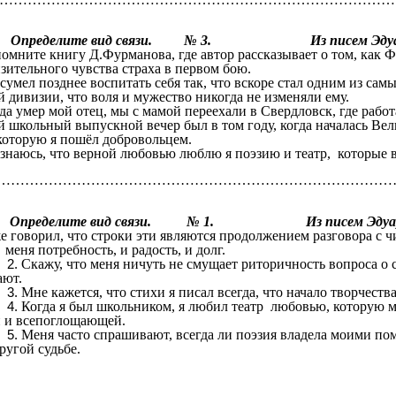
Определите вид связи. № 3. Из писем Эдуарда
омните книгу Д.Фурманова, где автор рассказывает о том, как 
низительного чувства страха в п
сумел позднее воспитать себя так, что вскоре стал одним из сам
 дивизии, что воля и мужество никогда не 
гда умер мой отец, мы с мамой переехали в Свердловск
 школьный выпускной вечер был в том году, когда началась Вел
 которую я пошёл добр
знаюсь, что верной любовью люблю я поэзию и театр, которые 
…………………………………………………………………………
делите вид связи. № 1. Из писем Эдуарда А
же говорил, что строки эти являются продолжением разговора с ч
 меня потребность, и радость, и дол
Скажу, что меня ничуть не смущает риторичность вопроса о 
задают
Мне кажется, что стихи я писал всегда, что начало творчеств
Когда я был школьником, я любил театр любовью, которую м
ой и всепоглощающе
Меня часто спрашивают, всегда ли поэзия владела моими пом
гой судьбе.