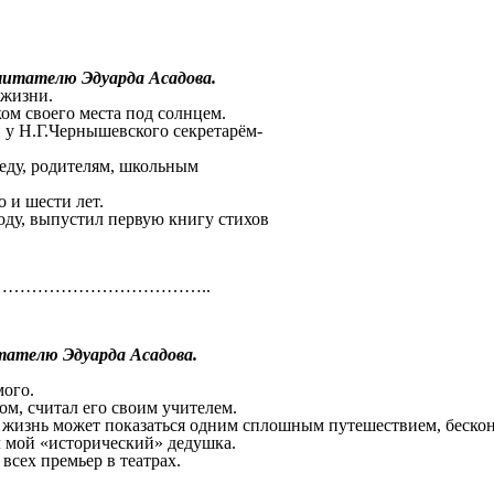
ателю Эдуарда Асадова.
ысле жизни.
ком своего места под солнцем.
у Н.Г.Чернышевского секретарём-
деду, родителям, школьным
о и шести лет.
оду, выпустил первую книгу стихов
……………………………………………………
телю Эдуарда Асадова.
ми.
мого.
м, считал его своим учителем.
 вся моя жизнь может показаться одним сплошным путеше
ил мой «исторический» дедушка.
всех премьер в театрах.