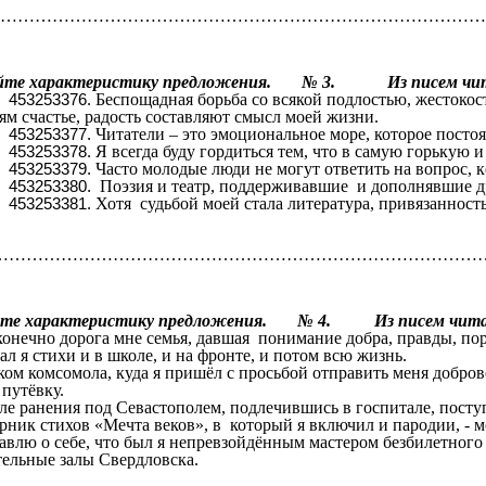
………………………………………………………………………
йте характеристику предложения. № 3. Из писем чита
Беспощадная борьба со всякой подлостью, жестокос
ям счастье, радость составляют смысл моей жизни.
Читатели – это эмоциональное море, которое постоян
Я всегда буду гордиться тем, что в самую горькую 
Часто молодые люди не могут ответить на вопр
Поэзия и театр, поддерживавшие и дополнявшие д
Хотя судьбой моей стала литература, привязанност
…………………………………………………………………………
те характеристику предложения. № 4. Из писем читат
онечно дорога мне семья, давшая понимание добра, правды, пор
сал я стихи и в школе, и на фронте, и потом всю 
ом комсомола, куда я пришёл с просьбой отправить меня добров
не путёвк
ле ранения под Севастополем, подлечившись в госпитале, посту
ник стихов «Мечта веков», в который я включил и пародии, - мо
авлю о себе, что был я непревзойдённым мастером безбилетного
ительные залы Свердловс