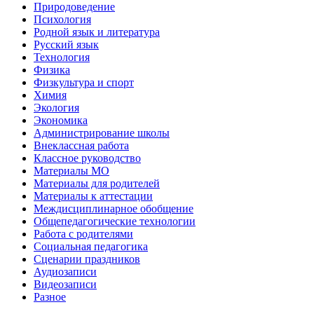
Природоведение
Психология
Родной язык и литература
Русский язык
Технология
Физика
Физкультура и спорт
Химия
Экология
Экономика
Администрирование школы
Внеклассная работа
Классное руководство
Материалы МО
Материалы для родителей
Материалы к аттестации
Междисциплинарное обобщение
Общепедагогические технологии
Работа с родителями
Социальная педагогика
Сценарии праздников
Аудиозаписи
Видеозаписи
Разное