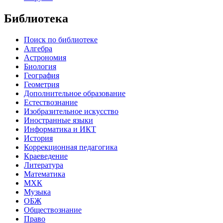
Библиотека
Поиск по библиотеке
Алгебра
Астрономия
Биология
География
Геометрия
Дополнительное образование
Естествознание
Изобразительное искусство
Иностранные языки
Информатика и ИКТ
История
Коррекционная педагогика
Краеведение
Литература
Математика
МХК
Музыка
ОБЖ
Обществознание
Право