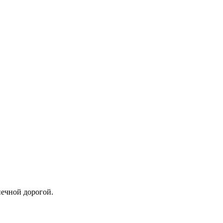
..
ствием, бесконечной дорогой.