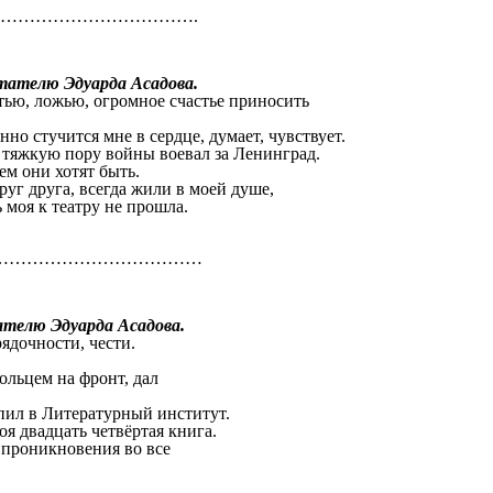
…………………………….
телю Эдуарда Асадова.
тью, ложью, огромное счастье приносить
но стучится мне в сердце, думает, чувствует.
и тяжкую пору войны воевал за Ленинград.
ос, кем они хотят быть.
руг друга, всегда жили в моей душе,
ь моя к театру не прошла.
………………………………
елю Эдуарда Асадова.
ядочности, чести.
жизнь.
ольцем на фронт, дал
у.
пил в Литературный институт.
я двадцать четвёртая книга.
 проникновения во все
ка.