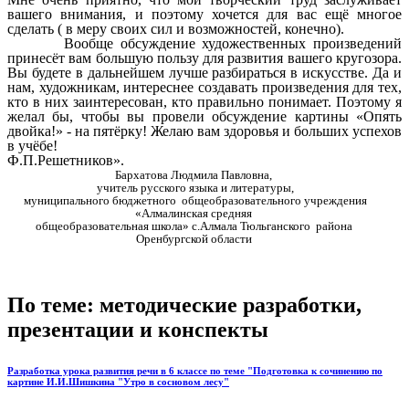
вашего внимания, и поэтому хочется для вас ещё многое
сделать ( в меру своих сил и возможностей, конечно).
Вообще обсуждение художественных произведений
принесёт вам большую пользу для развития вашего кругозора.
Вы будете в дальнейшем лучше разбираться в искусстве. Да и
нам, художникам, интереснее создавать произведения для тех,
кто в них заинтересован, кто правильно понимает. Поэтому я
желал бы, чтобы вы провели обсуждение картины «Опять
двойка!» - на пятёрку! Желаю вам здоровья и больших успехов
в учёбе!
Ф.П.Решетников».
Бархатова Людмила Павловна,
учитель русского языка и литературы,
муниципального бюджетного общеобразовательного учреждения
«Алмалинская средняя
общеобразовательная школа» с.Алмала Тюльганского района
Оренбургской области
По теме: методические разработки,
презентации и конспекты
Разработка урока развития речи в 6 классе по теме "Подготовка к сочинению по
картине И.И.Шишкина "Утро в сосновом лесу"