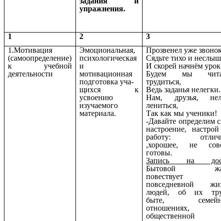
задания и
упражнения.
1
2
3
1.Мотивация
Эмоциональная,
Прозвенел уже звонок
(самоопределение)
психологическая
Сядьте тихо и неслыш
к учебной
и
И скорей начнём урок
деятельности
мотивационная
Будем мы чита
подготовка уча-
трудиться,
щихся к
Ведь заданья нелегки.
усвоению
Нам, друзья, нел
изучаемого
лениться,
материала.
Так как мы ученики!
-Давайте определим с
настроение, настрой
работу: отлич
,хорошее, не сов
готовы.
Запись на дос
Бытовой жа
повествует
повседневной жи
людей, об их тру
быте, семейн
отношениях,
общественной