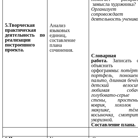
замысла художника?
Организует
сопровождает
деятельность ученик
5.Творческая
Анализ
практическая
языковых
деятельность по
единиц,
реализации
составление
построенного
плана
проекта.
сочинения.
Словарная
работа.
Записать с
объяснить
орфограммы:
потёрт
портфель, поношен
пальто, длинная бечё
детский велосип
любимая собач
голубовато-серые
стены, простень
коврик, хохолок
макушке, тёмн
косыночка, смотри
укоризной.
Составление плана.