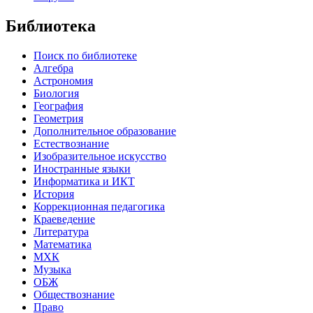
Библиотека
Поиск по библиотеке
Алгебра
Астрономия
Биология
География
Геометрия
Дополнительное образование
Естествознание
Изобразительное искусство
Иностранные языки
Информатика и ИКТ
История
Коррекционная педагогика
Краеведение
Литература
Математика
МХК
Музыка
ОБЖ
Обществознание
Право