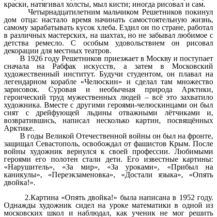
краски, натягивал холсты, мыл кисти; иногда рисовал и сам.
Четырнадцатилетним мальчиком Решетников покинул
дом отца: настало время начинать самостоятельную жизнь,
самому зарабатывать кусок хлеба. Ездил он по стране, работал
в различных мастерских, на шахтах, но не забывал любимое с
детства ремесло. С особым удовольствием он рисовал
декорации для местных театров.
В 1926 году Решетников приезжает в Москву и поступает
сначала на Рабфак искусств, а затем в Московский
художественный институт. Будучи студентом, он плавал на
легендарном корабле «Челюскин» и сделал там множество
зарисовок. Суровая и необычная природа Арктики,
героический труд мужественных людей – всё это захватило
художника. Вместе с другими героями-челюскинцами он был
снят с дрейфующей льдины отважными лётчиками и,
возвратившись, написал несколько картин, посвящённых
Арктике.
В годы Великой Отечественной войны он был на фронте,
защищал Севастополь, освобождал от фашистов Крым. После
войны художник вернулся к своей профессии. Любимыми
героями его полотен стали дети. Его известные картины:
«Нарушитель», «За мир», «За уроками», «Прибыл на
каникулы», «Переэкзаменовка», «Достали языка», «Опять
двойка!».
2.Картина «Опять двойка!» была написана в 1952 году.
Однажды художник сидел на уроке математики в одной из
московских школ и наблюдал, как ученик не мог решить