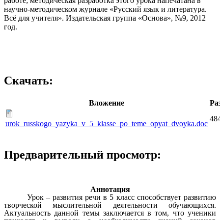
работе; методическая разработка этого урока напечатана в
научно-методическом журнале «Русский язык и литература.
Всё для учителя». Издательская группа «Основа», №9, 2012
год.
Скачать:
Вложение
Ра
48
urok_russkogo_yazyka_v_5_klasse_po_teme_opyat_dvoyka.doc
Предварительный просмотр:
Аннотация
Урок – развития речи в 5 класс способствует развитию
творческой мыслительной деятельности обучающихся.
Актуальность данной темы заключается в том, что ученики