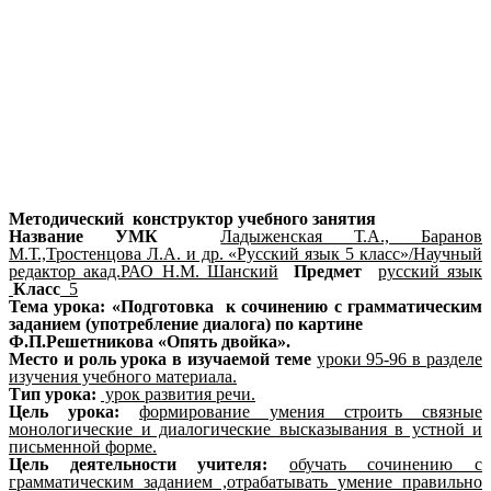
Методический конструктор учебного занятия
Название УМК
Ладыженская Т.А., Баранов
М.Т.,Тростенцова Л.А. и др. «Русский язык 5 класс»/Научный
редактор акад.РАО Н.М. Шанский
Предмет
русский язык
Класс
5
Тема урока: «Подготовка к сочинению с грамматическим
заданием (употребление диалога) по картине
Ф.П.Решетникова «Опять двойка».
Место и роль урока в изучаемой теме
уроки 95-96 в разделе
изучения учебного материала.
Тип урока:
урок развития речи.
Цель урока:
формирование умения строить связные
монологические и диалогические высказывания в устной и
письменной форме.
Цель деятельности учителя:
обучать сочинению с
грамматическим заданием ,отрабатывать умение правильно