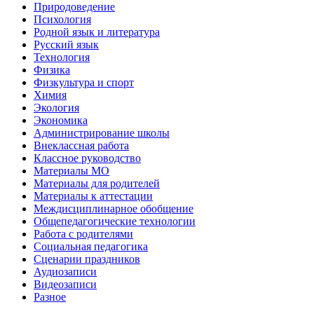
Природоведение
Психология
Родной язык и литература
Русский язык
Технология
Физика
Физкультура и спорт
Химия
Экология
Экономика
Администрирование школы
Внеклассная работа
Классное руководство
Материалы МО
Материалы для родителей
Материалы к аттестации
Междисциплинарное обобщение
Общепедагогические технологии
Работа с родителями
Социальная педагогика
Сценарии праздников
Аудиозаписи
Видеозаписи
Разное