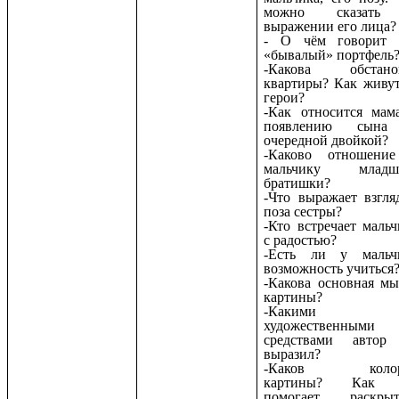
можно сказать
выражении его лица?
- О чём говорит 
«бывалый» портфель
-Какова обстано
квартиры? Как живут
герои?
-Как относится мам
появлению сын
очередной двойкой?
-Каково отношени
мальчику младш
братишки?
-Что выражает взгля
поза сестры?
-Кто встречает мальч
с радостью?
-Есть ли у мальч
возможность учиться
-Какова основная мы
картины?
-Какими
художественными
средствами автор
выразил?
-Каков колор
картины? Как 
помогает раскры