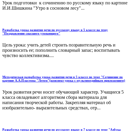
Урок подготовки к сочинению по русскому языку по картине
И.И.Шишкина "Утро в сосновом лесу"...
Разработка урока развития речи по русскому языку в 5 классе на тему
"Поздравление спасшего утопающего"
Цель урока: учить детей строить позравительную речь и
произносить ее; пополнить словарный запас; воспитывать
чувство коллективизма....
Методическая разработка урока развития речи в 5 классе по теме "Сочинение по
картине А.А.Пластова "Летом"(конспект урока с мультимедийным приложением)
Урок развития речи носит обучающий характер. Учащиеся 5
класса овладевают алгоритмом сбора материала для
написания творческой работы. Закрепляя материал об
изобразительно- выразительных средствах, отр...
Разработка урока развития речи по русскому языку в 7 классе по теме "Азбука