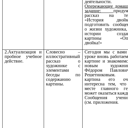
деятельности.
Опережающее домаш
задание:
придум
рассказ на те
«История двойк
подготовить сообще
о жизни художника,
истории созда
картины «Опя
двойка!»
2.Актуализация и
Словесно –
Сегодня мы с вами
пробное учебное
иллюстративный
уроке вновь работаем
действие.
рассказ о
картине и знакомимс
художнике с
новым художни
элементами
Фёдором Павлови
беседы по
Решетниковым.
содержанию
картина его оч
картины.
интересна тем, что
месте главного ге
может оказаться кажд
Сообщения учени
(см. приложения.