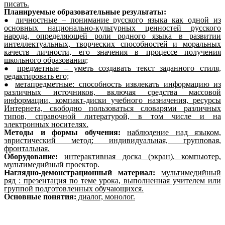
писать.
Планируемые образовательные результаты:
личностные – понимание русского языка как одной из
основных национально-культурных ценностей русского
народа, определяющей роли родного языка в развитии
интеллектуальных, творческих способностей и моральных
качеств личности, его значения в процессе получения
школьного образования;
предметные – уметь создавать текст заданного стиля,
редактировать его;
метапредметные: способность извлекать информацию из
различных источников, включая средства массовой
информации, компакт-диски учебного назначения, ресурсы
Интернета, свободно пользоваться словарями различных
типов, справочной литературой, в том числе и на
электронных носителях.
Методы и формы обучения:
наблюдение над языком,
эвристический метод; индивидуальная, групповая,
фронтальная.
Оборудование:
интерактивная доска (экран), компьютер,
мультимедийный проектор.
Наглядно-демонстрационный материал:
мультимедийный
ряд : презентация по теме урока, выполненная учителем или
группой подготовленных обучающихся.
Основные понятия:
диалог, монолог.