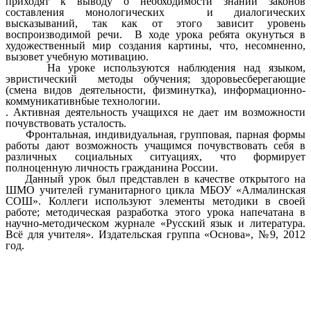
приходят к выводу о необходимости знаний законов
составления монологических и диалогических
высказываний, так как от этого зависит уровень
воспроизводимой речи. В ходе урока ребята окунуться в
художественный мир создания картины, что, несомненно,
вызовет учебную мотивацию.
На уроке используются наблюдения над языком,
эвристический методы обучения; здоровьесберегающие
(смена видов деятельности, физминутка), информационно-
коммуникативн6ые технологии.
. Активная деятельность учащихся не дает им возможности
почувствовать усталость.
Фронтальная, индивидуальная, групповая, парная формы
работы дают возможность учащимся почувствовать себя в
различных социальных ситуациях, что формирует
полноценную личность гражданина России.
Данный урок был представлен в качестве открытого на
ШМО учителей гуманитарного цикла МБОУ «Алмалинская
СОШ». Коллеги используют элементы методики в своей
работе; методическая разработка этого урока напечатана в
научно-методическом журнале «Русский язык и литература.
Всё для учителя». Издательская группа «Основа», №9, 2012
год.