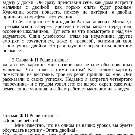
задачу у доски. Он сразу представил себе, как дома встретят
мальчика с двойкой, как горько опять будет родным.
Художник хотел показать, почему не пятёрки, а двойки
приносит в портфеле этот ученик.
Сейчас картина «Опять двойка!» выставлена в Москве, в
Третьяковской галерее. Зрителей всегда много перед ней,
особенно школьников. Тут есть на что посмотреть и над чем
задуматься. Одни улыбаются, глядя на неудачника, другие
смотрят с сочувствием, даже с тревогой, вспоминая свои
злополучные двойки. Но равнодушных перед этим полотном
не бывает.
3.Слова Ф.П.Решетникова:
«для героя картины мне позировали четыре обыкновенных
мальчика. Что стало с ними потом? Как только картину
поместили на выставке, трое из ребят пришли ко мне. Они
рассказали о своих успехах. Недавно я встретил четвёртого
«двоечника» и с трудом узнал его: он вырос, окреп, закончил
ремесленное училище и сейчас работает мастером на заводе».
Письмо Ф.П.Решетникова:
«Дорогие ребята!
Мне известно, что на одном из ваших уроков вы будете
обсуждать картину «Опять двойка!»
Мне очень приятно, что мой творческий труд заслуживает