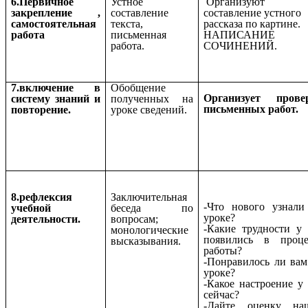
6.Первичное
Устное
Организуют
закрепление ,
составление
составление устного
самостоятельная
текста,
рассказа по картине.
работа
письменная
НАПИСАНИЕ
работа.
СОЧИНЕНИЙ.
7.включение в
Обобщение
Организует прове
систему знаний и
полученных на
письменных работ.
повторение.
уроке сведений.
8.рефлексия
Заключительная
-Что нового узнали
учебной
беседа по
уроке?
деятельности.
вопросам;
-Какие трудности у 
монологические
появились в проце
высказывания.
работы?
-Понравилось ли вам
уроке?
-Какое настроение у 
сейчас?
-Дайте оценку на