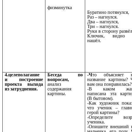
физминутка
Буратино потянулся,
Раз – нагнулся.
Два – нагнулся,
Три – нагнулся.
Руки в сторону развёл
Ключик, видно 
нашёл.
4.целеполагание
Беседа по
-Ч
то объясняет 
и построение
вопросам,
название картины? 
проекта выхода
анализ
вам она понравилась?
из затруднения.
содержания
-В каком жан
картины.
написана эта карти
(В бытовом).
-Как художник показ
что ученик – глав
герой картины?
-Определите возр
ученика.
-Опишите внешний 
мальчика, его позу. 